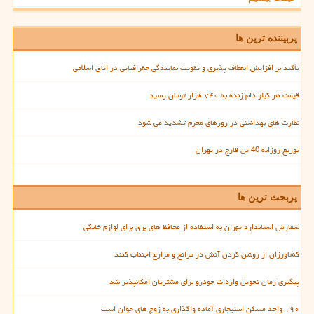
پربیننده ترین ها
تأکید بر افزایش انعطاف پذیری و تقویت نمایندگی جغرافیایی در اتاق اسلامی
قیمت هر کیلو دام زنده به ۷۴۰ هزار تومان رسید
نظارت های بهداشتی در روزهای محرم تشدید می شود
توزیع روزانه 40 تن قارچ در تهران
پربحث ترین ها
سفارش استاندارد تهران به استفاده از محافظ های برق برای لوازم خانگی
کشاورزان از روشن کردن آتش در مراتع و مزارع اجتناب کنند
پیگیری زمان تحویل واردات خودرو برای مشتریان امکانپذیر شد
۱۹۰ واحد مسکن استیجاری آماده واگذاری به زوج های جوان است