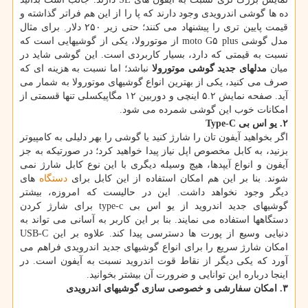
ده ها گوشی اندرویدی وجود دارند که پا را از این هم فراتر گذاشته و
قیمت پایین تری را پیشنهاد می کنند؛ حتی زیر ۲۵۰ دلار. برای مثال
مدل گوشی moto G۵ plus از موتورولا، یکی از گوشیهایی است که
نسبت به قیمتی که دارد، بسیار کاربردی است. این گوشی شاید در
میان
مدلهای جدید گوشی موتورولا
نباشد؛ اما نسبت به هزینه ای که
صرف می کنید، یکی از بهترین انواع گوشیهای موتورولا به شمار می
آید. صفحه نمایش ۵.۲ اینچی و دوربین ۱۲ مگاپیکسلی تنها قسمتی از
امکانات خوب این گوشی شمرده می شود.
۲. یو اس بی
Type-C
اگر بخواهید آیفون تان را شارژ کنید یا گوشی را بهر دلیلی به کامپیوتر
بزنید، به کابل مخصوص اپل نیاز پیدا خواهید کرد؛ در صورتیکه به جز
آیفون و انواع آیپدها، هیچ وسیله دیگری با این نوع کابل شارژ نمی
شوند. بنا بر این هم امکان استفاده از این کابل برای
دستگاه
های
دیگر وجود نخواهد داشت. این در حالیست که امروزه، بیشتر
گوشیهای جدید اندروید از یو اس بی type-c برای شارژ کردن
دستگاهها استفاده می نمایند. بنا بر این کاربر به آسانی می تواند به
دنیایی وسیع از پورت ها دسترسی پیدا کند. علاوه بر این USB-C
امکان شارژ سریع را برای انواع گوشیهای جدید اندرویدی فراهم می
آورد که یکی دیگر از نقاط قوت اندروید نسبت به آیفون است. در
اینجا درباره این توانایی و ضرورت آن بیشتر بخوانید.
۳. امکان سفارشی و خصوصی سازی گوشیهای اندرویدی