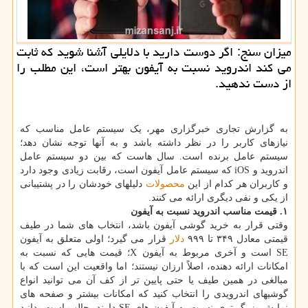
میزان سنج: اگر دوست دارید با دلایلی آشنا شوید که ثابت
می کند اندروید نسبت به آیفون بهتر است، این مطلب را
از دست ندهید.
به گزارش تجاری خبرگزاری مهر، یک سیستم عامل مناسب که
نیازهای کاربر را در نظر داشته باشد و به آنها توجه نشان دهد؛
سیستم عامل برنده است. سال هاست که بین دو سیستم عامل
اندروید و iOS که سیستم عامل آیفون است، رقابت زیادی وجود دارد
و کاربران هر کدام از این
محصولات
دلیلهای خودشان را در پشتیبانی
از یکی و نفی دیگری ارائه می کنند.
۱. قیمت مناسب اندروید نسبت به آیفون
وقتی قرار به خرید گوشی آیفون باشد، انتخاب های شما در طیف
قیمتی معادل ۳۴۹ تا ۹۹۹
دلار
قرار می گیرد؛ اولی متعلق به آیفون
SE است و آخری مربوط به آیفون X؛ قیمت هایی که نسبت به
امکانات ارائه دهنده، اصلاً ارزان نیستند؛ اما واقعیت این است که با
مبالغی در همین طیف یا حتی پایین تر از کف آن می توانید انواع
گوشیهای اندرویدی را انتخاب کنید که امکانات بیشتر و صفحه های
نمایش بزرگ تری نسبت به آیفون های SE دارند. جالب است بدانید