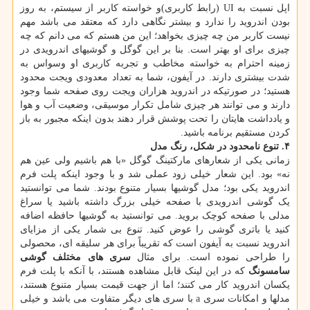
اپل نسبت به UI (رابط کاربری)و خواسته کاربر از سیستم، به روز
بودن اندروید را ندارد و بیشتر نگاهی دارد که معتقد می باشد مهم
نیست کاربر من چه چیزی بخواهد؛ این من هستم که می دانم که چه
چیزی برای او بهتر است. بنا بر این گوگل و گوشیهای اندرویدی در
زمینه احترام به خواسته مخاطب و تجربه کاربری او وسواس به
شدت بیشتری دارند. در آیفون، شما به تعداد معدودی ویجت محدود
هستید؛ در صورتیکه در اندروید هزاران ویجت روی صفحه شما وجود
دارند و می توانند هر چیزی شامل تکرار موسیقی، وضعیت آب و هوا
و یادداشت هایتان را تحت پوشش قرار دهند بدون اینکه مجبور به باز
کردن مستقیم برنامه باشید.
۴. تنوع نامحدود در شکل، رنگ مدل
زمانی یکی از شعارهای مارکتینگ گوگل «با هم باشیم ولی عین هم
نه» بود. این شعار خیلی زود عملی شد و با وجود اینکه پلت فرم
اندروید یکی بود؛ مدل گوشیها بسیار متنوع بودند. شما می توانستید
یک گوشی اندرویدی با صفحه خیلی بزرگ داشته باشید یا سراغ
مدلی با صفحه کوچک بروید. می توانستید به گوشیها حافظه اضافه
کنید یا باتری گوشی را عوض کنید. تنوع بی شمار یکی از مزایای
اندروید نسبت به آیفون است که تقریباً برای هر سلیقه ای، محصولی
را طراحی نموده است. برای مثال
سری های مختلف گوشی
سامسونگ
که در این لینک قابل مشاهده هستند، با آنکه با پلت فرم
یکسان اندروید کار می کنند؛ اما از جهت قیمت بسیار متنوع هستند،
مدلها و امکانات سری a با سری های دیگر متفاوت می باشد و خیلی