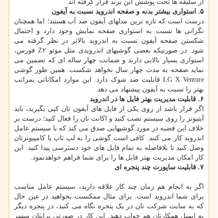
از سلیقه ها تحت پوشش این برند قرار گرفته اند.
۵. استواری بیشتر بدنه و صفحه اندروید نسبت به آیفون
درست است که تازه ترین مدلهای آیفون ضد آب هستند؛ اما همچنان
نگرانی ها نسبت به استواری صفحه نمایش وجود دارد و احتمال
شکستن صفحه آیفون نسبت به اندروید بالاتر در نظر گرفته می
شود. در صورتیکه بعضی گوشیهای اندرویدی مثل موتو Z۲ فورس،
استواری بسیار بالایی دارند و ضمانت چهار ساله ای که تضمین می
نماید صفحه به مدت چهار سال نخواهد شکست. همین طور گوشی
LG X Venture قابلیت ضد شوک دارد. این موارد امکاناتی بمراتب
بهتر را نسبت به آیفون پیشنهاد می دهد.
۶. قابلیت مدیریت بهتر فایل ها در اندروید
اگر قرار باشد از روی یکی از فایل های آیفون تان کپی بگیرید، باید
آیتیونز را روی سیستم نصب کنید و اکانت تان را فعال کنید؛ درست بر
خلاف این قضیه در مورد گوشیهایی صدق می کند که با سیستم عامل
اندروید کار می کنند. کافی است گوشی را به لپ تاپ یا کامپیوترتان
وصل کنید تا بلافاصله به تمام فایل های خود دسترسی پیدا کنید. این
کار امکان مدیریت بهتر فایل ها را برای شما فراهم خواهدنمود.
۷. قابلیت ساپورت چند پنجره ای
اگر به انجام هم زمان چند کار علاقه دارید، سیستم عامل مناسب
برای شما اندروید است. برای مثال ممکنست بخواهید در عین حال
که به سایت شرکت تان در یک پنجره نگاه می کنید، در پنجره دیگر
به ایمیل همکارتان هم جواب دهید. این کار در صورتی برایتان میسر