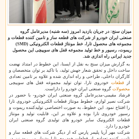
میزان سنج: در جریان بازدید امروز (سه شنبه) مدیرعامل گروه
صنعتی ایران خودرو از شرکت های قطعه ساز و تامین کننده قطعات و
مجموعه های محصول تارا، خط مونتاژ قطعات الکترونیکی (SMD)
ریموت، رسیور و خط تولید مجموعه قفل های سوییچی این محصول
جدید ایرانی راه اندازی شد.
به گزارش میزان سنج به نقل از ایسنا، این خطوط در امتداد نهضت
ساخت داخل و تحقق شعار جهش تولید، با تاکید بر توان متخصصان و
کارگران داخلی، طراحی و راه اندازی شده و علاوه بر تامین تعدادی
از
قطعات
خودروی تارا، توان تولید مجموعه قفل های سوییچی
محصولات
گروه صنعتی ایران خودرو را داراست.
فرشاد مقیمی-مدیرعامل گروه صنعتی ایران خودرو- با حضور در
شرکت نصیر لوازم، خطوط مونتاژ قطعات الکترونیکی خودروی تارا
را افتتاح نمود. این خطوط، به صورت اختصاصی تولیدکننده ریموت و
رسیور خودروی تارا بوده و علاوه بر این، قابلیت تولید و مونتاژ
قطعات الکترونیک سایر خودرو های تولیدی گروه صنعتی ایران
خودرو را دارد.
شرکت مهر آریا پلیمر پارس که از دیگر شرکت های قطعه ساز و
تامین کننده تعدادی از قطعات خودروی تارا بشمار می رود نیز در