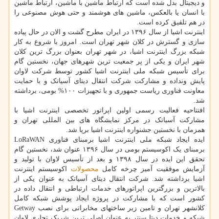
و دیجیتال بدل شده است که ارتباط ماشین با ماشین، ارتباط ماشین
با انسان یا بالعکس، ماشین های هوشمند و حتی هوش مصنوعی را
در هم تلفیق کرده است.
اینترنت اشیا از سال ۱۳۹۶ در ایران مطرح گشت و الان در حال پیاده
سازی و گسترش در کلان شهر تهران است. امروز با شروع به کار
شبکه بزرگ اینترنت اشیا، در شهر تهران بعنوان بزرگ ترین کلان
شهر ایران و یکی از پر جمعیت ترین شهرهای جهان، نخستین گام
برای تأسیس شبکه ملی اینترنت اشیا کشور توسط شرکت لاوان
پایش ونداده و مشارکت شرکت انتقال دیتای آسیاتک و با حمایت
معاونت فناوری ریاست جمهوری و با تجهیزات ۱۰۰% بومی، برداشته
شد.
افتتاحیه فعالیت رسمی اولین اپراتور تخصصی اینترنت اشیا با
مشارکت آسیاتک در مرکز نمایشگاه های بین المللی تهران و
همزمان با نخستین جشنواره اینترنت اشیا برپا شد.
ایده ایجاد شبکه ملی اینترنت اشیا برمبنای فناوری LoRaWAN
برمبنای یک اکوسیستم بومی در سال ۱۳۹۶ عنوان شد، نخستین گام
تحقق این ایده در سال ۱۳۹۸ و بعد از تأسیس لاوان با تولید و
آزمایش موفقیت آمیز چرخه کامل
محصولات
اکوسیستم اینترنت
اشیا برداشته شد. شرکت انتقال دیتای آسیاتک به عنوان یکی از
بالاترین و بزرگترین اپراتورهای خدمات ارتباطی و انتقال داده در
کشور است که با مشارکت در پروژه ایجاد پوشش شبکه کامل
کلانشهر تهران و تامین زیر ساختهای مخابراتی برای نصب Getway
شبکه و خدمات دیتا سنتر به عنوان اصلی ترین شریک تجاری لاوان