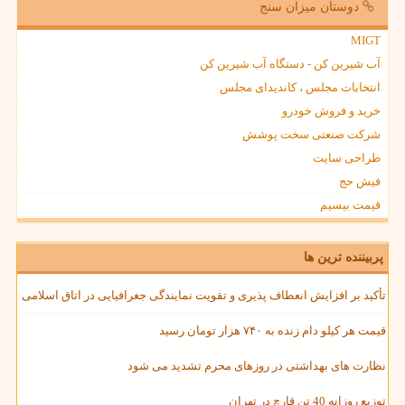
دوستان میزان سنج
MIGT
آب شیرین کن - دستگاه آب شیرین کن
انتخابات مجلس ، کاندیدای مجلس
خرید و فروش خودرو
شرکت صنعتی سخت پوشش
طراحی سایت
فیش حج
قیمت بیسیم
پربیننده ترین ها
تأکید بر افزایش انعطاف پذیری و تقویت نمایندگی جغرافیایی در اتاق اسلامی
قیمت هر کیلو دام زنده به ۷۴۰ هزار تومان رسید
نظارت های بهداشتی در روزهای محرم تشدید می شود
توزیع روزانه 40 تن قارچ در تهران