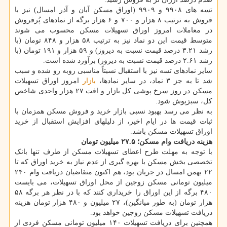
تسه های ۹۹۰۸ و ۹۹۰۹ (اوراق مسکن آبان و آذر امسال) نیز با
فروش به ترتیب ۸ هزار و ۷۰۰ و ۶ هزار برگه از نمادهای پُرفروش
در معاملات امروز اوراق تسهیلات مسکن محسوب می شوند
متوسط قیمت این دو نماد نیز به ترتیب ۵۸ هزار و ۸۴۸ تومان (با
رشد ۳.۲۱ درصد قیمت نسبت به دیروز) و ۵۹ هزار و ۱۹۱ تومان (با
رشد ۲.۶۱ درصد قیمت نسبت به دیروز) برآورد شده است.
سایر نمادهای تسه نیز با استقبال نسبتاً مناسبی روبه رو شده و سبب
شد تا به جز ۳ نماد، در سایر نمادها،
بازار
امروز اوراق تسهیلات
مسکن در روز سرخ پوشی کل بازار و افت ۲۷ هزار واحدی شاخص
کل، سبزپوش شود.
به نظر می رسد بهبود نسبی بازار خرید و فروش مسکن همزمان با
ثبات قیمت ها در ایام اخیر، از دلیلهای افزایش استقبال از خرید
اوراق تسهیلات مسکن باشد.
هزینه دریافت وام مسکن؛ ۲۷.۵ میلیون تومان
با توجه به مهلت طرح اعطای تسهیلات مسکن از طرف تنها بانک
تخصصی بخش مسکن با بهره گیری از عدم نیاز به خرید اوراق که تا
۲۲ بهمن امسال در جریان بود، هم اکنون متقاضیان دریافت وام ۲۴۰
میلیون تومانی مسکن زوجین از محل اوراق تسهیلات، می بایست
۴۸۰ برگه از این اوراق را خریداری کنند که با در نظر هر برگه ۵۸
هزار تومان (به طور میانگین)، ۲۷ میلیون و ۴۸۰ هزار تومان هزینه
دریافت تسهیلات مسکن زوجین خواهد بود.
همچنین برای دریافت تسهیلات ۱۴۰ میلیون تومانی مسکن فردی از