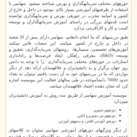
حوزه­های مختلف سرمایه­گذاری و بورس شناخته می­شود. سهامیر با
استفاده از ظرفیت­های­ آموزشی بسیار بالای موجود در داخل و خارج از
کشور و اساتید مجرب در حوزه­ی بورس و سرمایه­گذاری توانسته
است قدم­های بزرگی در راستای آموزش سرمایه­گذاران و توسعه
کسب و کار و کارآفرینی بردارد.
طبق بررسی­های که ما انجام داده­ایم، سهامیر دارای بیش از 20 شعبه
در داخل و خارج از کشور می­باشد. این شعبات تلاش می­کنند
آموزش‌های تخصصی، سمینارها، روش­هالی سرمایه‌گذاری، تحقیق و
توسعه (
R&D
)، معرفی راهکار، ایجاد فرصت‌ها و راه‌اندازی
استارتاپ‌ در حوزه‌های مختلف سرمایه‌گذاری را با توجه به دانش
روز جهان برگزار و به دانش­پذیران و علاقه­مندان ارائه دهد. از دیگر
مواردی که ما در بررسی­های خود به آن دست یافتیم میتوان به تعداد
حدود 70000 دانش­آموخته در طی سال­های فعالیت این موسسه اشاره
کرد که نشان دهنده اعتماد علاقه­مندان می­باشد.
موسسه آموزش سهامیر از طریق سه روش به آموزش دانش­پذیران
می­پردازد:
دوره­های حضوری
دوره­های غیر حضوری و آنلاین
دورهای آموزشی آفلاین و بسته­های آموزشی
از دیگر ویژگی­های دوره­های آموزشی سهامیر می­توان به کلاس­های
عمومی و خصوصی و از نظر زمانی به کلاس­های ترمیک و فشرده