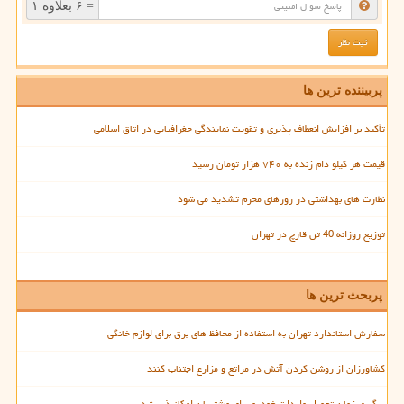
= ۶ بعلاوه ۱
پربیننده ترین ها
تأکید بر افزایش انعطاف پذیری و تقویت نمایندگی جغرافیایی در اتاق اسلامی
قیمت هر کیلو دام زنده به ۷۴۰ هزار تومان رسید
نظارت های بهداشتی در روزهای محرم تشدید می شود
توزیع روزانه 40 تن قارچ در تهران
پربحث ترین ها
سفارش استاندارد تهران به استفاده از محافظ های برق برای لوازم خانگی
کشاورزان از روشن کردن آتش در مراتع و مزارع اجتناب کنند
پیگیری زمان تحویل واردات خودرو برای مشتریان امکانپذیر شد