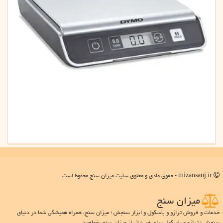
mizansanj.ir - حقوق مادی و معنوی سایت میزان سنج محفوظ است
میزان سنج
خدمات و فروش ترازو و باسکول و ابزار سنجش ؛ میزان سنج، همراه همیشگی شما در دنیای
سنجش ؛ ترازو و باسکول برای هر نیاز، از میزان سنج بخواهید