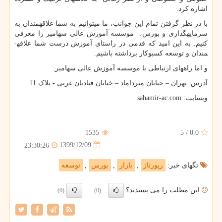
اشاره کرد.
با در نظر گرفتن تمام این جوانب، ما می­توانیم به شما علاقه­مندان به
سرمایه­گذاری و بورس، موسسه آموزش عالی سهامیر را معرفی
کنیم. به این امید که قدمی در راستای آموزش درست شما علاقه­
مندان و توسعه کسب­و­کار برداشته باشیم.
و اما راه­های ارتباطی با موسسه آموزش عالی سهامیر:
آدرس: تهران – حیابان میرداماد – خیابان قبادیان غربی - پلاک 11
وب­سایت:
sahamir-ac.com
1535
5
/
0.0
1399/12/09
23:30:26
تگهای خبر:
رپورتاژ
,
بازار
,
بورس
,
توسعه
این مطلب را می پسندید؟
(0)
(0)