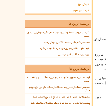
فیش حج
قیمت بیسیم
پربیننده ترین ها
تأکید بر افزایش انعطاف پذیری و تقویت نمایندگی جغرافیایی در اتاق
اسلامی
شحال تر
قیمت هر کیلو دام زنده به ۷۴۰ هزار تومان رسید
نظارت های بهداشتی در روزهای محرم تشدید می شود
توزیع روزانه 40 تن قارچ در تهران
. شرکتی که امروزه
کیفیت و
های روز
پربحث ترین ها
.
قیمت جهانی طلا امروز ۱۵ مرداد هر اونس به ۴۲۶۵ دلار و ۲۲ سنت
قیقی از
رسید
را بدست
سفارش استاندارد تهران به استفاده از محافظ های برق برای لوازم
خانگی
کشاورزان از روشن کردن آتش در مراتع و مزارع اجتناب کنند
ت
مورد
پیگیری زمان تحویل واردات خودرو برای مشتریان امکانپذیر شد