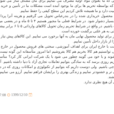
ایی که ما بعنوان مواد اولیه مصرف می نماییم برای مان مشکل ساز می شود
که بواسطه تحریم ها برای ما بوجود آمده است مشکلات ما در تأمین و خرید
ت دارد و ما همیشه تلاش کردیم این سطح کیفی را حفظ نماییم.
زمان ثبت سفارش، محصول خریداری شده را در بندرعباس تحویل می گرفتیم و هزینه آنرا پ
ماه جلوتر پول را پرداخت نماییم و منتظر تحویل محصولات باشیم. در واقع در شر
لی به هر علتی برگشت خورده است.
برای تولید محصول نهایی مان به آنها برخورد می نماییم. این کالاهای پیش نیاز ک
 از بازار داخل تأمین نماییم.
احت با خارج ایران برای اهداف آموزشی، سختی های فروش محصول در خارج از
وانستیم هم کالا بخریم هم کالا بفروشیم اما امروز متأسفانه این گونه نیست
وند و با خود می گویند چطور می شود با یک شرکت ایرانی کار کرد؟ متأسفا
 روزی برسد که به سادگی بتوانیم تعاملات تجاری آزاد با دنیا داشته باشیم. آ
 باشیم. ولی دوست داریم که بتوانیم از تکنولوژی و امکانات روزی که در دن
 تر و خشنودتر نماییم و زندگی بهتری را برایشان فراهم نماییم. آرزو می نماییم 
شند.
آن هیچ نظری ندارد.
1399/12/10
7:08