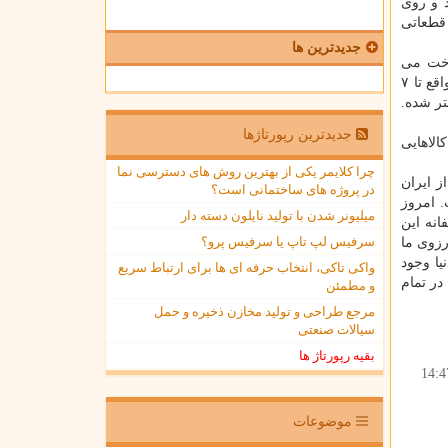
 و روی
 قطعاتی
جدیدترین ها
رداخت می
کردیم. ولی تحریم ها سبب شده شرایط پرداخت برای ما بسیار دشوار شود. در شرایط فعلی ما مجبور هستیم ۴ تا ۵ ماه و در بعضی مواقع تا ۷
ایط تحریم زمان تحویل کالاهای وارداتی ۵ تا ۶ برابر بیشتر شده.
جدیدترین رپورتاژها
الاهایی
چرا کلایمر یکی از بهترین روش های دسترسی نما
 ایران
در پروژه های ساختمانی است؟
. امروز
میلیونر شدن با تولید نایلون دسته دار
نه این
سرفیس لپ تاپ یا سرفیس پرو؟
رزوی ما
یا وجود
واکی تاکی، انتخاب حرفه ای ها برای ارتباط سریع
در تمام
و مطمئن
مرجع طراحی و تولید مخازن ذخیره و حمل
سیالات صنعتی
بقیه رپورتاژ ها
14:4
موضوعات