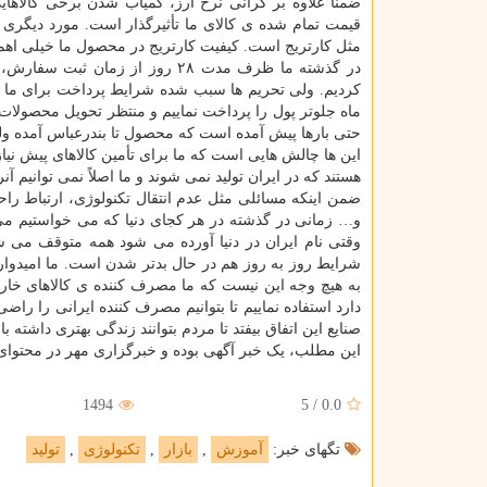
ضمناً علاوه بر گرانی نرخ ارز، کمیاب شدن برخی کالاه
قیمت تمام شده ی کالای ما تأثیرگذار است. مورد دیگری 
مثل کارتریج است. کیفیت کارتریج در محصول ما خیلی اهمی
در گذشته ما ظرف مدت ۲۸ روز از 
حتی بارها پیش آمده است که محصول تا بندرعباس آمده و
این ها چالش هایی است که ما برای تأمین کالاهای پیش نیاز 
هستند که در ایران تولید نمی شوند و ما اصلاً نمی توانیم آنرا
ضمن اینکه مسائلی مثل عدم انتقال تکنولوژی، ارتباط ر
و… زمانی در گذشته در هر کجای دنیا که می خواستیم می ت
وقتی نام ایران در دنیا آورده می شود همه متوقف می ش
شرایط روز به روز هم در حال بدتر شدن است. ما امیدواریم
به هیچ وجه این نیست که ما مصرف کننده ی کالاهای خارجی
دارد استفاده نماییم تا بتوانیم مصرف کننده ایرانی را راضی
صنایع این اتفاق بیفتد تا مردم بتوانند زندگی بهتری داشته با
این مطلب، یک خبر آگهی بوده و خبرگزاری مهر در محتوای 
1494
5
/
0.0
تگهای خبر:
آموزش
,
بازار
,
تكنولوژی
,
تولید