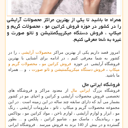
همراه ما باشید تا یكی از بهترین مراكز محصولات آرایشی
را در كشور در حوزه فروش كراتین مو ، محصولات گریم و
میكاپ ، فروش دستگاه میكرپیگمنتیشن و تاتو صورت و
غیره به شما معرفی كنیم.
امروز قصد داریم یکی از بهترین مراکز
محصولات آرایشی
، را در
کشور به شما معرفی کنیم ، در ادامه برای آشنایی با بهترین
فروشگاه آرایشی در حوزه
فروش کراتین مو
،
محصولات گریم و
میکاپ
،
فروش دستگاه میکرپیگمنتیشن و تاتو صورت
، و ... همراه
ما باشید.
فروشگاه ایرانی مال
فروشگاه بزرگ
ایرانی مال
از معدود مراکز و فروشگاه های
تخصصی فروش محصولات آرایشی و کراتین و احیای مو در کشور
بشمار می آید که دارای سابقه چند ساله در این زمینه است . در این
مجموعه محصولات گریم و میکاپ ، تاتو ، ملزومات آرایشی ، رنگ
مو ، ابزار و لوازم آرایشی ، لوازم ناخن ، مواد کراتین مو ، بوتاکس
مو ، ریباندینگ ، ماسک مو ، شامپو کراتین ، پلکس و ... بطور
گسترده و در بیش از 140 برند به فروش میرسد . فروشگاه ایرانی