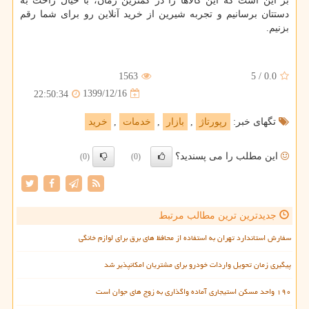
بر این است که این کالاها را در کمترین زمان، با خیال راحت به
دستتان برسانیم و تجربه شیرین از خرید آنلاین رو برای شما رقم
بزنیم.
1563
5
/
0.0
1399/12/16
22:50:34
تگهای خبر:
رپورتاژ
,
بازار
,
خدمات
,
خرید
این مطلب را می پسندید؟
(0)
(0)
جدیدترین ترین مطالب مرتبط
سفارش استاندارد تهران به استفاده از محافظ های برق برای لوازم خانگی
پیگیری زمان تحویل واردات خودرو برای مشتریان امکانپذیر شد
۱۹۰ واحد مسکن استیجاری آماده واگذاری به زوج های جوان است