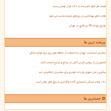
قیمت هر کیلو دام زنده به ۷۴۰ هزار تومان رسید
نظارت های بهداشتی در روزهای محرم تشدید می شود
توزیع روزانه 40 تن قارچ در تهران
پربحث ترین ها
سفارش استاندارد تهران به استفاده از محافظ های برق برای لوازم خانگی
کشاورزان از روشن کردن آتش در مراتع و مزارع اجتناب کنند
پیگیری زمان تحویل واردات خودرو برای مشتریان امکانپذیر شد
۱۹۰ واحد مسکن استیجاری آماده واگذاری به زوج های جوان است
جدیدترین ها