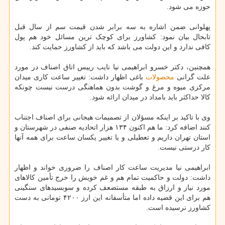
حوزه می شود.
پهلوانی ضمن اشاره به سه برابر شدن قیمت سم از سال قبل
تابحال بیان نمود: کشاورز برای کوچک ترین مسائل خود هم پول
کافی ندارد و این دولت می باشد که باید از کشاورز حمایت کند.
همچنین، دکتر خسرو ابراهیمی نیا نایب رییس اتاق اصناف در مورد
علت گرانی
محصولات
باغی اظهار داشت: تغییر ساعت کاری میدان
مرکزی میوه و مرغ و گوشت بدون هماهنگی درست نیست چونکه
کالا حداکثر باید بامداد در میدان ارائه شود.
وی با تاکید بر اینکه مسؤلان از تصمیمات هیجانی برای اصناف اجتناب
کنند اضافه کرد: ما هم اکنون ۱۳۴ هزار اتحادیه صنفی در شهرستان و
استان تهران داریم و تعطیلی و یا تغییر یکسان ساعت برای همه آنها
کار درستی نیست.
ابراهیمی نیا مدیریت ساعت کار اصناف را ضروری خواند و اظهار
داشت: دولت و حاکمیت تمام هم و غم خویش را خرج تأمین کالاهای
مورد نیاز و ارزاق به طبقه مستضعف کرده و سوبسیدهای سنگینی
هم برای این قضیه داده اما متأسفانه این ارز ۴۲۰۰ تومانی به دست
کشاورز نرسیده است.