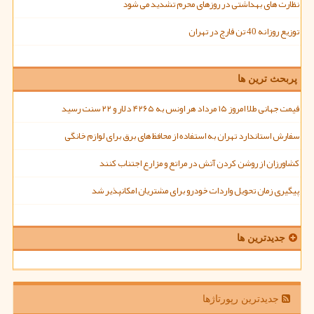
نظارت های بهداشتی در روزهای محرم تشدید می شود
توزیع روزانه 40 تن قارچ در تهران
پربحث ترین ها
قیمت جهانی طلا امروز ۱۵ مرداد هر اونس به ۴۲۶۵ دلار و ۲۲ سنت رسید
سفارش استاندارد تهران به استفاده از محافظ های برق برای لوازم خانگی
کشاورزان از روشن کردن آتش در مراتع و مزارع اجتناب کنند
پیگیری زمان تحویل واردات خودرو برای مشتریان امکانپذیر شد
جدیدترین ها
جدیدترین رپورتاژها