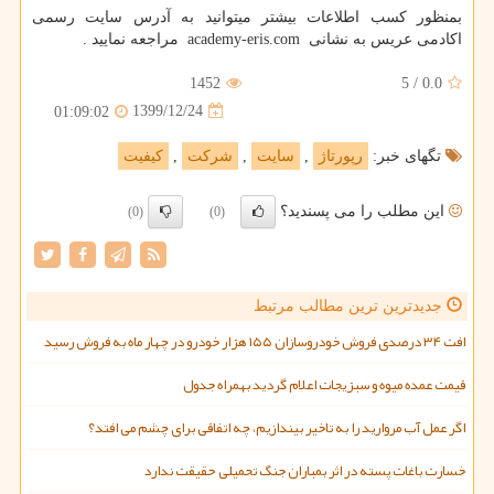
بمنظور کسب اطلاعات بیشتر میتوانید به آدرس سایت رسمی
اکادمی عریس به نشانی
academy-eris.com
مراجعه نمایید .
1452
5
/
0.0
1399/12/24
01:09:02
تگهای خبر:
رپورتاژ
,
سایت
,
شركت
,
كیفیت
این مطلب را می پسندید؟
(0)
(0)
جدیدترین ترین مطالب مرتبط
افت ۳۴ درصدی فروش خودروسازان ۱۵۵ هزار خودرو در چهار ماه به فروش رسید
قیمت عمده میوه و سبزیجات اعلام گردید بهمراه جدول
اگر عمل آب مروارید را به تاخیر بیندازیم، چه اتفاقی برای چشم می افتد؟
خسارت باغات پسته در اثر بمباران جنگ تحمیلی حقیقت ندارد