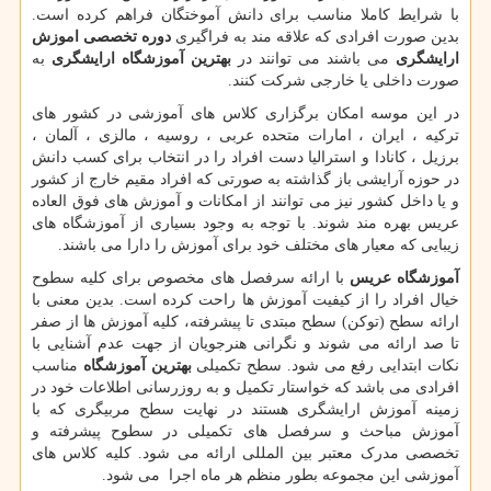
با شرایط کاملا مناسب برای دانش آموختگان فراهم کرده است.
بدین صورت افرادی که علاقه مند به فراگیری
دوره تخصصی اموزش
ارایشگری
می باشند می توانند در
بهترین آموزشگاه ارایشگری
به
صورت داخلی یا خارجی شرکت کنند.
در این موسه امکان برگزاری کلاس های آموزشی در کشور های
ترکیه ، ایران ، امارات متحده عربی ، روسیه ، مالزی ، آلمان ،
برزیل ، کانادا و استرالیا دست افراد را در انتخاب برای کسب دانش
در حوزه آرایشی باز گذاشته به صورتی که افراد مقیم خارج از کشور
و یا داخل کشور نیز می توانند از امکانات و آموزش های فوق العاده
عریس بهره مند شوند. با توجه به وجود بسیاری از آموزشگاه های
زیبایی که معیار های مختلف خود برای آموزش را دارا می باشند.
آموزشگاه عریس
با ارائه سرفصل های مخصوص برای کلیه سطوح
خیال افراد را از کیفیت آموزش ها راحت کرده است. بدین معنی با
ارائه سطح (توکن) سطح مبتدی تا پیشرفته، کلیه آموزش ها از صفر
تا صد ارائه می شوند و نگرانی هنرجویان از جهت عدم آشنایی با
نکات ابتدایی رفع می شود. سطح تکمیلی
بهترین آموزشگاه
مناسب
افرادی می باشد که خواستار تکمیل و به روزرسانی اطلاعات خود در
زمینه آموزش ارایشگری هستند در نهایت سطح مربیگری که با
آموزش مباحث و سرفصل های تکمیلی در سطوح پیشرفته و
تخصصی مدرک معتبر بین المللی ارائه می شود. کلیه کلاس های
آموزشی این مجموعه بطور منظم هر ماه اجرا می شود.