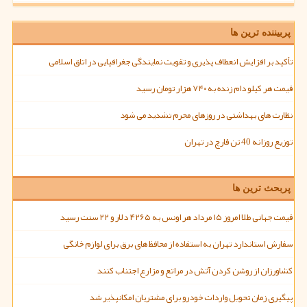
پربیننده ترین ها
تأکید بر افزایش انعطاف پذیری و تقویت نمایندگی جغرافیایی در اتاق اسلامی
قیمت هر کیلو دام زنده به ۷۴۰ هزار تومان رسید
نظارت های بهداشتی در روزهای محرم تشدید می شود
توزیع روزانه 40 تن قارچ در تهران
پربحث ترین ها
قیمت جهانی طلا امروز ۱۵ مرداد هر اونس به ۴۲۶۵ دلار و ۲۲ سنت رسید
سفارش استاندارد تهران به استفاده از محافظ های برق برای لوازم خانگی
کشاورزان از روشن کردن آتش در مراتع و مزارع اجتناب کنند
پیگیری زمان تحویل واردات خودرو برای مشتریان امکانپذیر شد