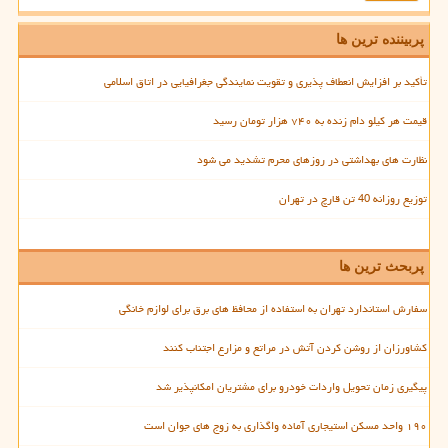
پربیننده ترین ها
تأکید بر افزایش انعطاف پذیری و تقویت نمایندگی جغرافیایی در اتاق اسلامی
قیمت هر کیلو دام زنده به ۷۴۰ هزار تومان رسید
نظارت های بهداشتی در روزهای محرم تشدید می شود
توزیع روزانه 40 تن قارچ در تهران
پربحث ترین ها
سفارش استاندارد تهران به استفاده از محافظ های برق برای لوازم خانگی
کشاورزان از روشن کردن آتش در مراتع و مزارع اجتناب کنند
پیگیری زمان تحویل واردات خودرو برای مشتریان امکانپذیر شد
۱۹۰ واحد مسکن استیجاری آماده واگذاری به زوج های جوان است