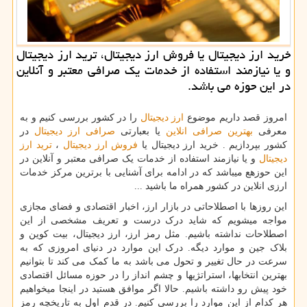
خرید ارز دیجیتال یا فروش ارز دیجیتال، ترید ارز دیجیتال
و یا نیازمند استفاده از خدمات یك صرافی معتبر و آنلاین
در این حوزه می باشد.
امروز قصد داریم موضوع
ارز دیجیتال
را در کشور بررسی کنیم و به
معرفی
بهترین صرافی انلاین
یا بعبارتی
صرافی ارز دیجیتال
در
کشور بپردازیم . خرید ارز دیجیتال یا
فروش ارز دیجیتال
،
ترید ارز
دیجیتال
و یا نیازمند استفاده از خدمات یک صرافی معتبر و آنلاین در
این حوزهع میباشد که در ادامه برای آشنایی با برترین مرکز خدمات
ارزی انلاین در کشور همراه ما باشید ...
این روزها با اصطلاحاتی در بازار ارز، اخبار اقتصادی و فضای مجازی
مواجه میشویم که شاید درک درست و تعریف مشخصی از این
اصطلاحات نداشته باشیم. مثل رمز ارز، ارز دیجیتال، بیت کوین و
بلاک جین و موارد دیگه. درک این موارد در دنیای امروزی که به
سرعت در حال تغییر و تحول می باشد به ما کمک می کند تا بتوانیم
بهترین انتخاب­ها، استراتژی­ها و چشم انداز را در حوزه مسائل اقتصادی
خود پیش رو داشته باشیم. حالا اگر موافق هستید در اینجا می­خواهیم
هر کدام از این موارد را بررسی کنیم. در قدم اول به تاریخچه رمز