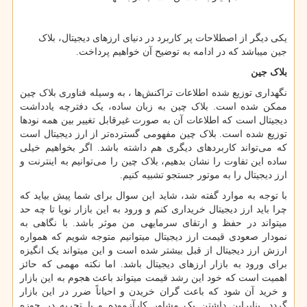
یکی دیگر از اصطلاحات پر کاربرد در دنیای ارزهای دیجیتال، بلاک
جین می­باشد که در ادامه به توضیح آن خواهیم پرداخت.
بلاک جین
نگهداری توزیع شده اطلاعات تراکنش‌ها ، به وسیله فناوری بلاک چین
ممکن شده است. بلاک چین به زبان ساده، یک دفترچه یادداشت
دیجیتال است که اطلاعات آن به صورت غیرقابل تغییر بین همه نودها
توزیع شده است. بلاک چین مفهومی گسترده‌تر از ارز دیجیتال است
که می‌تواند کاربردهای دیگری هم داشته باشد. اگر بخواهیم خیلی
ساده این تفاوت را نشان بدهیم، بلاک چین را می‌توانیم به اینترنت و
ارز دیجیتال را به موتور جستجو تشبیه کنیم.
با توجه به موارد گفته شد، شاید این سوال برای شما پیش بیاید که
چرا باید ارز دیجیتال خریداری کنم و ورود به این بازار نوپا تا چه حد
می­تواند در حفظ و ارتقای سرمایه­ی من موثر باشد. با نگاهی به
نمودار صعودی قیمت ارز دیجیتال میتوانیم متوجه شویم که همواره
ارزش ارز دیجیتال از قبل بیشتر شده است و این می­تواند یک انگیزه
برای ورود به بازار ارزهای دیجیتال باشد. اما نکته مهمی ­که حائز
اهمیت است که خود این رشد قیمت می­تواند باعث هجوم به این بازار
و خرید آن شود که باعث گران خریدن و احیاناً ضرر در این بازار
گردد. بنابراین داشتن یک مشاور کارآزموده و با تجربه در حوزه