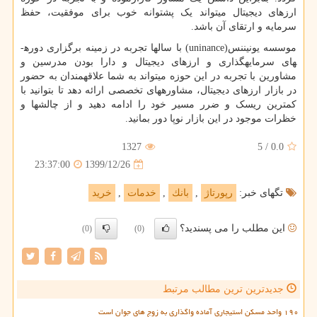
ارزهای دیجیتال می­تواند یک پشتوانه خوب برای موفقیت، حفظ
سرمایه و ارتقای آن باشد.
موسسه یونیننس(
uninance
) با سال­ها تجربه در زمینه برگزاری دوره­
های سرمایه­گذاری و ارزهای دیجیتال و دارا بودن مدرسین و
مشاورین با تجربه در این حوزه می­تواند به شما علاقه­مندان به حضور
در بازار ارزهای دیجیتال، مشاوره­های تخصصی ارائه دهد تا بتوانید با
کم­ترین ریسک و ضرر مسیر خود را ادامه دهید و از چالش­ها و
خظرات موجود در این بازار نوپا دور بمانید.
1327
5
/
0.0
1399/12/26
23:37:00
تگهای خبر:
رپورتاژ
,
بانك
,
خدمات
,
خرید
این مطلب را می پسندید؟
(0)
(0)
جدیدترین ترین مطالب مرتبط
۱۹۰ واحد مسکن استیجاری آماده واگذاری به زوج های جوان است