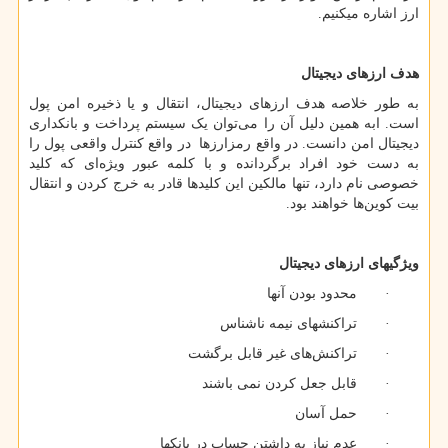
ارز اشاره می­کنیم.
هدف ارزهای دیجیتال
به طور خلاصه هدف ارزهای دیجیتال، انتقال و یا ذخیره امن پول
است. ابه همین دلیل آن را می‌توان یک سیستم پرداخت و بانکداری
دیجیتال امن دانست. در واقع رمزارزها در واقع کنترل واقعی پول را
به دست خود افراد برگردانده و با کلمه عبور ویژه‌ای که کلید
خصوصی نام دارد، تنها مالکین این کلیدها قادر به خرج کردن و انتقال
بیت کوین‌ها خواهند بود.
ویژگی­های ارزهای دیجیتال
· محدود بودن آن­ها
· تراکنش­های نیمه ناشناس
· تراکنش‌های غیر قابل برگشت
· قابل جعل کردن نمی باشند
· حمل آسان
· عدم نیاز به داشتن حساب در بانک­ها