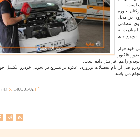
ت است.
کنان حوزه
وه در محل
وی انتظامی
ا مبادرت به
 خودرو های
ی خود قرار
صدور فاکتور
ودرو را هم افزایش داده است.
درو قبل از ایام تعطیلات نوروزی، علاوه بر تسریع در تحویل خودرو، تکمیل خو
نجام می باشد.
1400/01/02
3:43