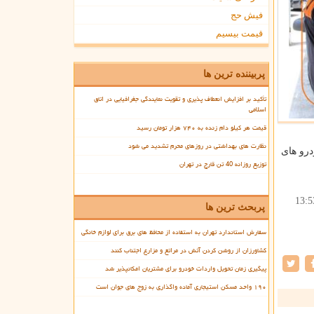
فیش حج
قیمت بیسیم
پربیننده ترین ها
تأکید بر افزایش انعطاف پذیری و تقویت نمایندگی جغرافیایی در اتاق
اسلامی
قیمت هر کیلو دام زنده به ۷۴۰ هزار تومان رسید
نظارت های بهداشتی در روزهای محرم تشدید می شود
درو های
توزیع روزانه 40 تن قارچ در تهران
13:5
پربحث ترین ها
سفارش استاندارد تهران به استفاده از محافظ های برق برای لوازم خانگی
کشاورزان از روشن کردن آتش در مراتع و مزارع اجتناب کنند
پیگیری زمان تحویل واردات خودرو برای مشتریان امکانپذیر شد
۱۹۰ واحد مسکن استیجاری آماده واگذاری به زوج های جوان است