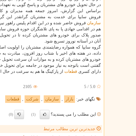
در حال تحویل خودرو های مشتریان و پاسخ گویی به تعهدا
براساس این گزارش، امروز جمعه همه مدیران و کار
فروش سایپا برای خدمت به مشتریان گرانقدر این گر
سازمان
فروش حاضر شده و در این اقدام پلیس راهور نیر
هم در اقدامی جهادی پا به پای تلاشگران حوزه فروش سایپ
صدور پلاک برای خودرو های مشتریان کرده تا در تحویل
آنان در آستانه نوروز تسریع شود.
گروه سایپا که همواره رضایتمندی مشتریان را اولویت اصل
داده، در هفته های اخیر با شتاب روز افزون، مبادرت به 
خودرو های مشتریان کرده و به موازات آن سرعت تحویل خ
گفتنی است باتوجه به نیاز موجود در جامعه برای تحویل خو
دارای کسری
قطعات
از پارکینگ ها هم به سرعت در حال ا
2105
5
/
5.0
تگهای خبر:
بازار
,
سازمان
,
شركت
,
قطعات
این مطلب را می پسندید؟
(0)
(1)
جدیدترین ترین مطالب مرتبط