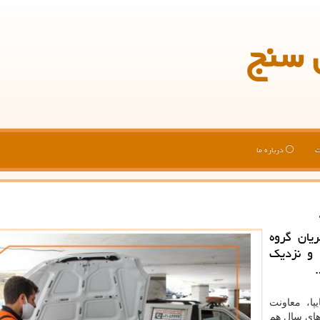
 سنج
ت
درباره ما
یان گروه
 و نزدیک
ا، معاونت
های سال هم