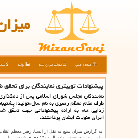
میزان
صفحه اصلی
مطالب میزان سنج
تولید
قیم
پیشنهادات توییتری نمایندگان برای تحقق ش
نمایندگان مجلس شورای اسلامی پس از نامگذاری 
طرف مقام معظم رهبری به نام سال«تولید؛ پشتیبانی
زدایی ها» به ارائه پیشنهاداتی جهت تحقق شع
اجرای منویات ایشان پرداختند.
به گزارش میزان سنج به نقل از ایسنا، رهبر معظم انقلاب
پیامی به مناسبت شروع سال ۱۴۰۰ هجری شمس