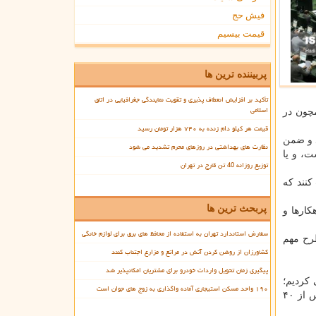
فیش حج
قیمت بیسیم
پربیننده ترین ها
تأکید بر افزایش انعطاف پذیری و تقویت نمایندگی جغرافیایی در اتاق
اسلامی
مچون در
قیمت هر کیلو دام زنده به ۷۴۰ هزار تومان رسید
دانستند و ضمن
نظارت های بهداشتی در روزهای محرم تشدید می شود
ت، و یا
توزیع روزانه 40 تن قارچ در تهران
کنند که
پربحث ترین ها
ارها و
سفارش استاندارد تهران به استفاده از محافظ های برق برای لوازم خانگی
رای پشتیبانی از تولید، طرح مهم
کشاورزان از روشن کردن آتش در مراتع و مزارع اجتناب کنند
پیگیری زمان تحویل واردات خودرو برای مشتریان امکانپذیر شد
کردیم؛
۱۹۰ واحد مسکن استیجاری آماده واگذاری به زوج های جوان است
این مدل ۲۰ سال طول می کشد تا به تمدن با عظمت و جهانی ایرانی اسلامی برسیم. برنامه اجرایی مانیفست مقام معظم رهبری پس از ۴۰