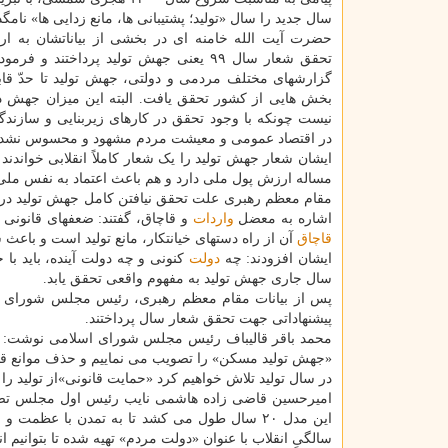
سال جدید را سال «تولید؛ پشتیبانی ها، مانع زدایی ها» نامگ
حضرت آیت الله خامنه ای در بخشی از بیاناتشان به ارز
تحقق شعار سال ۹۹ یعنی جهش تولید پرداختند و فر
گزارشهای مختلف مردمی و دولتی، جهش تولید تا حدّ قاب
بخش هایی از کشور تحقق یافت. البته این میزان جهش در 
نیست چونکه با وجود تحقق در کارهای زیربنایی و سازندگی
در اقتصاد عمومی و معیشت مردم مشهود و محسوس نشد، در
ایشان شعار جهش تولید را یک شعار کاملاً انقلابی خواند
مساله ارزش پول ملی دارد و هم باعث اعتماد به نفس مل
اشاره به معضل
واردات
و قاچاق، گفتند: ضعفهای قانونی 
قاچاق
آن از راه دستهای خیانتکار، مانع تولید است و با
ایشان افزودند: چه
دولت
کنونی و چه دولت آینده، باید با 
سال جاری جهش تولید به مفهوم واقعی تحقق یابد.
پس از بیانات مقام معظم رهبری، رئیس مجلس شورای اس
پیشنهاداتی جهت تحقق شعار سال پرداختند.
«جهش تولید مسکن» را تصویب می نماییم و حذف موانع قا
در ‎سال تولید تلاش خواهیم کرد «حمایت قانونی»از تولید را به صورت عملیاتی در اولویت بدانیم و به مردم گزارش دهیم.»
امیرحسین قاضی زاده هاشمی نایب رئیس اول مجلس تصریح 
سالگیِ انقلاب با عنوان «دولت مردم» تهیه شده تا بتوانیم ا