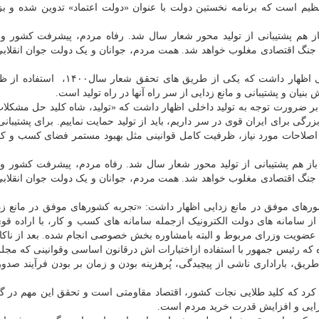
برنامه اجرایی ۵ دولت در حال تنظیم است که برنامه نخستین دولت با عنوان «دولت اعتماد» تدوین شده و
ز هم پشتیبانی از تولید محور شعار سال شد. رفاه مردم، پیشرفت کشور و ن
جنگ اقتصادی مغلوب خواهد شد. همت مردم، جوانان و یک دولت جوان انقلابی
زهره الهیان عضو کمیسیون امنیت ملی و سیاست خارجی اظهار داشت که یکی از طریق های 
نیان و پشتیبانی و مانع زدایی از سر راه آنها در راه تولید است.
 ضرورت توجه به تولید داخلی اظهار داشت که «تولید، شاه کلید حل مشکلات
اقتصاد کشور است. با تحریم یا بدون تحریم اگر سوداهای بزرگی برای ‫ایران قوی در سر داریم، باید از تولید حمایت نماییم. برای 
ی اصلاحات مورد نیاز، ظرفیت کامل قوانینی مثل بهبود مستمر فضای کسب و کا
ز هم پشتیبانی از تولید محور شعار سال شد. رفاه مردم، پیشرفت کشور و ن
جنگ اقتصادی مغلوب خواهد شد. همت مردم، جوانان و یک دولت جوان انقلابی
ورهای موفق در مانع زدایی اظهار داشت: «تجربه کشورهای موفق در مانع زد
از سامانه های دولت الکترونیک ازجمله سامانه های کسب و کار، با اراده ق
 عضویت وزرای مربوط و البته بامشاوره بخش خصوصی انجام شده. بعد از ناک
که رئیس جمهور با استفاده ازاختیارات اش درقانون اساسی وقوانینی که مج
ریق، باراداری ناشی از پیچیدگی، پُرهزینه بودن و زمان بر بودن فرآیند صدو
رد که کلید طلایی نجات کشور، اقتصاد مقاومتی است و تحقق این مهم در گر
لزایی و افزایش قدرت خرید مردم است.