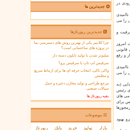
 بزودی در
جدیدترین ها
اامیدی
 را می
جدیدترین رپورتاژها
تحقق شعار سال۱۴۰۰، ‏ استفاده از ظرفیت و
چرا کلایمر یکی از بهترین روش های دسترسی نما
 امروز
در پروژه های ساختمانی است؟
پشتیبانی قانونی
ر و رفع
میلیونر شدن با تولید نایلون دسته دار
سرفیس لپ تاپ یا سرفیس پرو؟
اامیدی
واکی تاکی، انتخاب حرفه ای ها برای ارتباط سریع
 را می
و مطمئن
مرجع طراحی و تولید مخازن ذخیره و حمل
ایی (به
سیالات صنعتی
وی رئیس
امی های
بقیه رپورتاژ ها
لس برای
رمجوزها
موضوعات
و بهبود
بازار
تولید
خرید
بانك
رپورتاژ