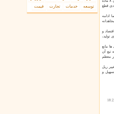
همینطور مجید انصاری عضو کمیسیون اجتماعی اظهار داشت که برای تحقق شعار «تولید، پشتیبانی ها و مانع زدایی ها» بر گردیم به فرمان ۸ ماده
قتصادی قطع
توسعه
خدمات
تجارت
قیمت
ا ادامه
جاهدانه
تصاد و
 تولید،
 سال "تولید پشتیبانی ها مانع
تبع آن
ر معظم
د همدلی مردم برای تغییر ریل
ت جهت تسهیل و
18:2