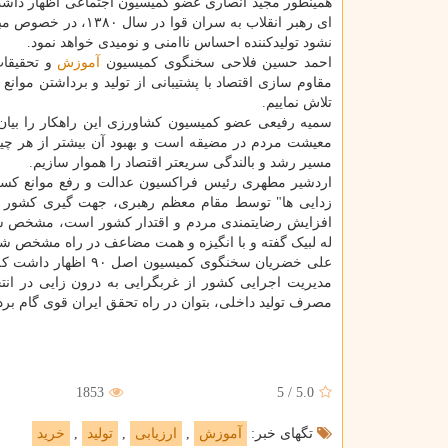
ای رهبر انقلاب به س
نشود تولیدکننده احساس ناامنی و نومیدی خواهد نمود.
احمد حسین فلاحی سخنگوی کمیسیون
آموزش
و تحقیقات
مقاوم سازی اقتصاد با پشتیبانی از تولید و برداشتن موانع ا
تلاش نماییم.
سمیه رفیعی عضو کمیسیون کشاورزی این راهکار را بیان
معیشت مردم در مضیقه است و بهبود آن بیشتر از هر چیزی ا
مسیر رشد و بالندگی سریعتر اقتصاد را هموار سازیم.
زدایی ها" توسط مقام معظم رهبری، جهت گیری کشور در س
افزایش رضایتمندی مردم و اقتدار کشور است، مشخص شد.
له لبیک گفته و با انگیزه و همت مضاعف در راه مشخص ش
مصرف تولید داخلی، بتوان در راه تحقق ایران قوی گام بر
1853
5
/
5.0
تگهای خبر:
آموزش
,
ارزیابی
,
تولید
,
خرید