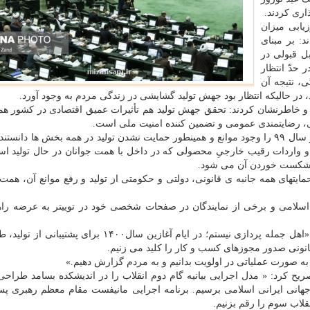
ذاری کردند.
یابی میزان
مودند: بر مبنای
ل قبولی در
حدّ انتظار
، نتیجه آن
 حالیکه انتظار بود جهش تولید گشایشی در زندگی مردم به وجود آورد.
ند و خاطرنشان کردند: تحقق جهش تولید هم تأثیرات عمیق اقتصادی در کشور ه
ی، رضایتمندی عمومی و تضمین کننده امنیت ملی است.
مقام معظم رهبری علت تحقق نیافتن کامل جهش تولید در سال ۹۹ را وجود موانع و همینطور حمایت نشدن تولید در همه بخش ها 
و واردات رقیب خارجیِ محصولی که در داخل با همت جوانان در حال تولید اس
عث شکست خوردن آن می شود.
حمایتهای همه جانبه ی قانونی، دولتی و حکومتی از تولید و رفع موانع آن، همت 
لامی و برخی از نمایندگان در صفحات شخصی خود در توییتر به عرضه راهک
محمد باقر قالیباف رئیس مجلس شورای اسلامی نوشت: «‏اهل جمله پردازی نیستم؛ در ایام آغازین سال۱۴۰۰ ب
نونی صدور مجوزهای کسب و کار را کلید می زنیم.
کرد: « مدل اجرایی بیانیه گام دوم انقلاب را در اندیشکده بسامد طراحی 
نقلاب سوم را رقم بزنیم.