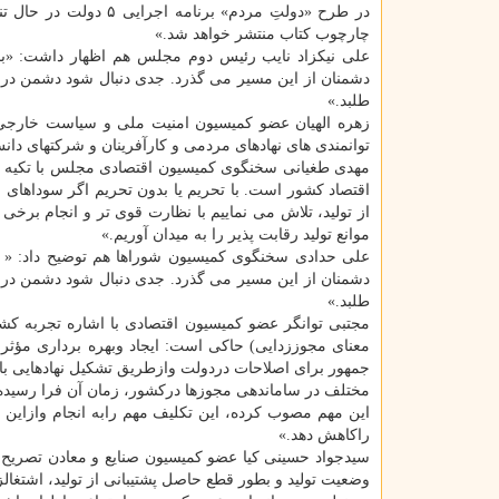
‏در طرح «دولتِ مردم» 
چارچوب کتاب منتشر خواهد شد.»
علی نیکزاد نایب رئیس دوم مجلس هم اظهار داشت: «‏با
دشمنان از این مسیر می گذرد. جدی دنبال شود دشمن در 
طلبد.»
توانمندی های نهادهای مردمی و کارآفرینان و شرکتهای دانش ب
مهدی طغیانی سخنگوی کمیسیون اقتصادی مجلس با تکیه بر
از تولید، تلاش می نماییم با نظارت قوی تر و انجام برخ
موانع تولید رقابت پذیر را به میدان آوریم.»
علی حدادی سخنگوی کمیسیون شوراها هم توضیح داد: « با
دشمنان از این مسیر می گذرد. جدی دنبال شود دشمن در 
طلبد.»
مجتبی توانگر عضو کمیسیون اقتصادی با اشاره تجربه کش
معنای مجوززدایی) حاکی است: ایجاد وبهره برداری مؤثر 
جمهور برای اصلاحات دردولت وازطریق تشکیل نهادهایی با
مختلف در ساماندهی مجوزها درکشور، زمان آن فرا رسیده 
این مهم مصوب کرده، این تکلیف مهم رابه انجام وازاین ط
راکاهش دهد.»
سیدجواد حسینی کیا عضو کمیسیون صنایع و معادن تصریح ک
وضعیت تولید و بطور قطع حاصل پشتیبانی از تولید، اشتغا