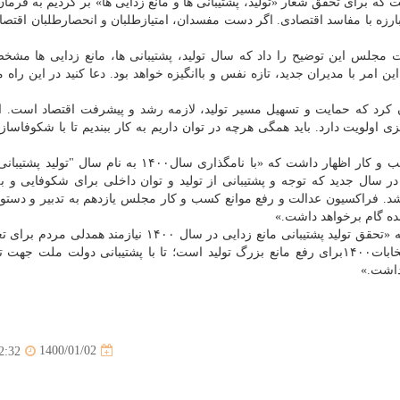
ران قوا در سال ۱۳۸۰، در خصوص مبارزه با مفاسد اقتصادی. اگر دست مفسدان، امتیازطلبان و انحصارطلبان ا
 مجلس این توضیح را داد که سال تولید، پشتیبانی ها، مانع زدایی ها مشخص
ین امر با مدیران جدید، تازه نفس و باانگیزه خواهد بود. ‏دعا کنید در این راه م
 کرد که حمایت و تسهیل مسیر تولید، لازمه رشد و پیشرفت اقتصاد است. اق
ولویت دارد. باید همگی هرچه در توان داریم به کار ببندیم تا با شکوفاسازی
اردشیر مطهری رئیس فراکسیون عدالت و رفع موانع کسب و کار اظهار داشت که «با نامگذاری سال۱۴۰۰ به نام
ال جدید که توجه و پشتیبانی از تولید و توان داخلی برای شکوفایی و به 
 فراکسیون عدالت و رفع موانع کسب و کار مجلس یازدهم به تدبیر و دستو
ده گام برخواهد داشت.»
علی خضریان سخنگوی کمیسیون اصل ۹۰ اظهار داشت که «تحقق تولید پشتیبانی مانع زدایی در سال ۱۴۰۰ نیازمن
مدیریت اجرایی کشور از غربگرایی به درون زایی در انتخابات۱۴۰۰برای رفع مانع بزرگ تولید است؛ تا با پشتیبانی دولت مل
داشت.»
1400/01/02
2:32