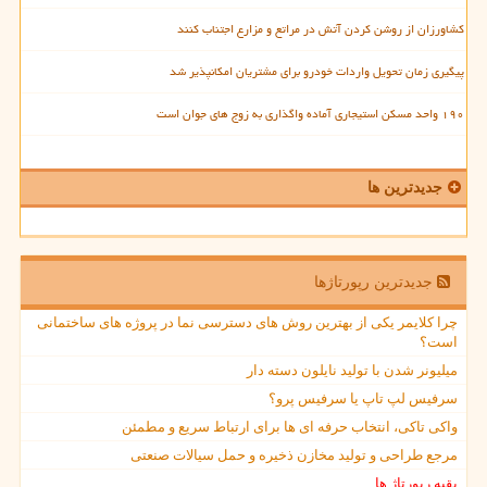
کشاورزان از روشن کردن آتش در مراتع و مزارع اجتناب کنند
پیگیری زمان تحویل واردات خودرو برای مشتریان امکانپذیر شد
۱۹۰ واحد مسکن استیجاری آماده واگذاری به زوج های جوان است
جدیدترین ها
جدیدترین رپورتاژها
چرا کلایمر یکی از بهترین روش های دسترسی نما در پروژه های ساختمانی
است؟
میلیونر شدن با تولید نایلون دسته دار
سرفیس لپ تاپ یا سرفیس پرو؟
واکی تاکی، انتخاب حرفه ای ها برای ارتباط سریع و مطمئن
مرجع طراحی و تولید مخازن ذخیره و حمل سیالات صنعتی
بقیه رپورتاژ ها