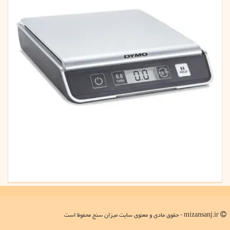
mizansanj.ir - حقوق مادی و معنوی سایت میزان سنج محفوظ است