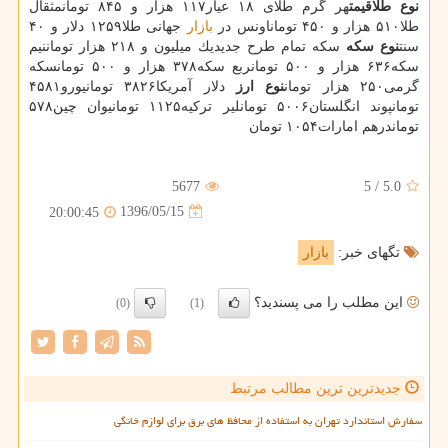
نوع طلا
قیمت
هر گرم طلای ۱۸ عیار۱۱۷ هزار و ۸۴۵ تومانمثقال
طلا۵۱۰ هزار و ۴۵۰ توماناونس در
بازار
جهانی طلا۱۲۵۹ دلار و ۴۰
سنت
نوع سكه
سكه تمام طرح جدیدیك میلیون و ۲۱۸ هزار توماننیم
سكه۶۳۶ هزار و ۵۰۰ تومانربع سكه۳۷۸ هزار و ۵۰۰ تومانسكه
گرمی۲۵۰ هزار تومان
نوع ارز
دلار آمریكا۳۸۲۶ تومانیورو۴۵۸۱
تومانپوند انگلستان۵۰۰۶ تومانلیر تركیه۱۱۲۵ تومانیوان چین۵۷۸
توماندرهم امارات۱۰۵۴ تومان
5677
5
/
5.0
1396/05/15
20:00:45
تگهای خبر:
بازار
این مطلب را می پسندید؟
(0)
(1)
جدیدترین ترین مطالب مرتبط
سفارش استاندارد تهران به استفاده از محافظ های برق برای لوازم خانگی