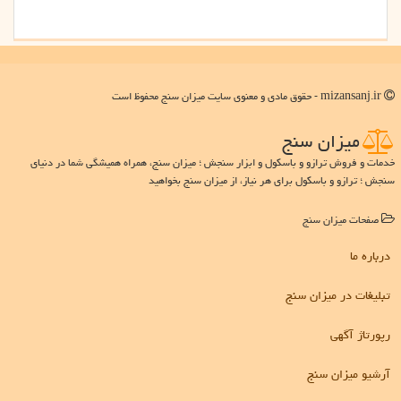
mizansanj.ir - حقوق مادی و معنوی سایت میزان سنج محفوظ است
میزان سنج
خدمات و فروش ترازو و باسکول و ابزار سنجش ؛ میزان سنج، همراه همیشگی شما در دنیای
سنجش ؛ ترازو و باسکول برای هر نیاز، از میزان سنج بخواهید
صفحات میزان سنج
درباره ما
تبلیغات در میزان سنج
رپورتاژ آگهی
آرشیو میزان سنج