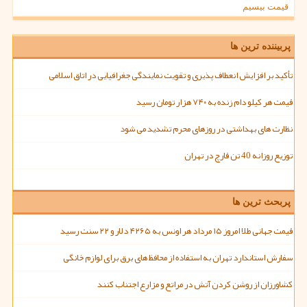
قیمت بیسیم
پربیننده ترین ها
تأکید بر افزایش انعطاف پذیری و تقویت نمایندگی جغرافیایی در اتاق اسلامی
قیمت هر کیلو دام زنده به ۷۴۰ هزار تومان رسید
نظارت های بهداشتی در روزهای محرم تشدید می شود
توزیع روزانه 40 تن قارچ در تهران
پربحث ترین ها
قیمت جهانی طلا امروز ۱۵ مرداد هر اونس به ۴۲۶۵ دلار و ۲۲ سنت رسید
سفارش استاندارد تهران به استفاده از محافظ های برق برای لوازم خانگی
کشاورزان از روشن کردن آتش در مراتع و مزارع اجتناب کنند