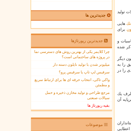
ت تولید
جدیدترین ها
نك
هایی
ون
برای
جدیدترین رپورتاژها
اسبات و
كر شده
چرا کلایمر یکی از بهترین روش های دسترسی نما
در پروژه های ساختمانی است؟
ون دیگر
میلیونر شدن با تولید نایلون دسته دار
ق را به
ی را در
سرفیس لپ تاپ یا سرفیس پرو؟
واکی تاکی، انتخاب حرفه ای ها برای ارتباط سریع
و مطمئن
مرجع طراحی و تولید مخازن ذخیره و حمل
 ظرف یك
سیالات صنعتی
پایه آن
بقیه رپورتاژ ها
انداران
موضوعات
 اعطایی