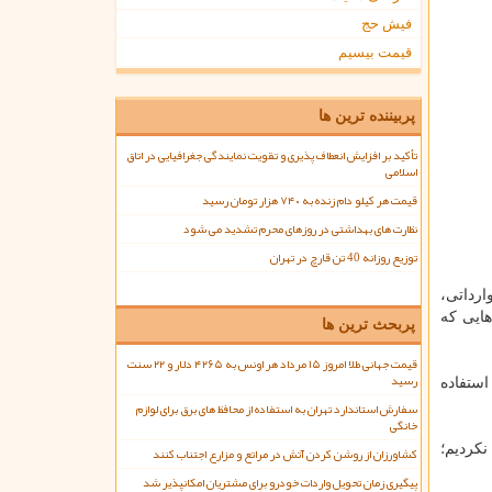
فیش حج
قیمت بیسیم
پربیننده ترین ها
تأکید بر افزایش انعطاف پذیری و تقویت نمایندگی جغرافیایی در اتاق
اسلامی
قیمت هر کیلو دام زنده به ۷۴۰ هزار تومان رسید
نظارت های بهداشتی در روزهای محرم تشدید می شود
توزیع روزانه 40 تن قارچ در تهران
ارداتی،
هایی كه
پربحث ترین ها
قیمت جهانی طلا امروز ۱۵ مرداد هر اونس به ۴۲۶۵ دلار و ۲۲ سنت
رسید
استفاده
سفارش استاندارد تهران به استفاده از محافظ های برق برای لوازم
خانگی
نكردیم؛
کشاورزان از روشن کردن آتش در مراتع و مزارع اجتناب کنند
پیگیری زمان تحویل واردات خودرو برای مشتریان امکانپذیر شد