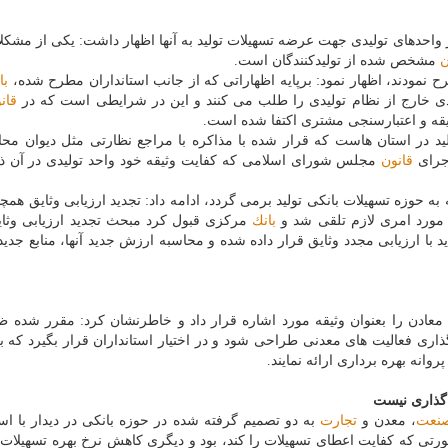
 واحدهای تولیدی جهت عرضه تسهیلات تولید به آنها اظهار داشت: یكی از مشكلا
ن
مشخص شده از تولیدكنندگان است.
رح نمودند، اظهار نمود: برپایه اظهاراتی كه از جانب استانداران مطرح شده،
با
نقدی خارج از نظام تولیدی را طلب می كنند و این در شرایطی است كه در
قان
ثیقه و اعتبارسنجی مشتری اكتفا شده است.
ید در استان هاست كه قرار شده با مذاكره با مراجع نظارتی مثل دیوان مح
جرای
قانون
مجلس شورای اسلامی كه كفایت وثیقه خود واحد تولیدی در آن ذ
ه حوزه تسهیلات بانكی تولید برمی گردد، ادامه داد: تجدید ارزیابی وثایق همچ
ورد امری لازم تلقی شد و
بانك
مركزی قبول كرد مبحث تجدید ارزیابی وثای
د با ارزیابی مجدد وثایق قرار داده شده و محاسبه ارزش جدید آنها، منابع جدید
 معادن را بعنوان وثیقه مورد اشاره قرار داد و خاطرنشان كرد: مقرر شده
اری فعالیت های معدنی طراحی شود و در اختیار استانداران قرار بگیرد كه بر
روانه بهره برداری ارائه نمایند.
گذاری نیست
نعت
، معدن و
تجارت
به دو تصمیم گرفته شده در حوزه بانكی در دیدار با است
صورتی كه كفایت اعطای تسهیلات را كند، بود و دیگری كاهش نرخ بهره تسهیلات