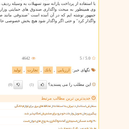
با استفاده از پرداخت یارانه سود تسهیلات به وسیله رد
وی همینطور به مبحث واگذاری صندوق های حمایتی وزا
جمهور نوشته ایم كه در آن آمده است "صندوقی مانند
واگذار كرد" و حتی اگر واگذار شود هیچ بخش خصوصی حاض
4642
5
/
5.0
تگهای خبر:
ارزیابی
,
بانك
,
تجارت
,
تولید
این مطلب را می پسندید؟
(0)
(1)
جدیدترین ترین مطالب مرتبط
سفارش استاندارد تهران به استفاده از محافظ های برق برای لوازم خانگی
پیگیری زمان تحویل واردات خودرو برای مشتریان امکانپذیر شد
۱۹۰ واحد مسکن استیجاری آماده واگذاری به زوج های جوان است
واردات اتوبوس کارکرده مجاز شد