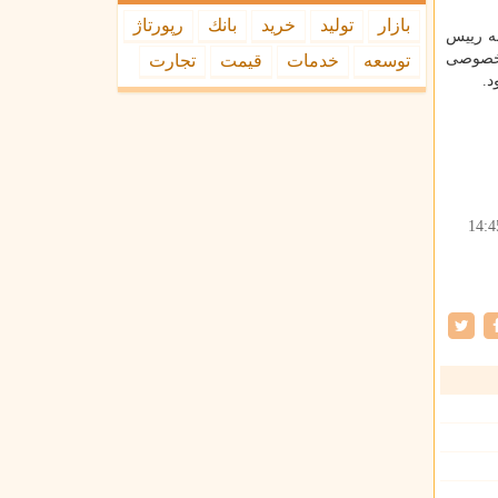
بازار
تولید
خرید
بانك
رپورتاژ
به رییس
 خصوصی
توسعه
خدمات
قیمت
تجارت
د.
14:4