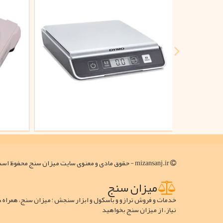
mizansanj.ir - حقوق مادی و معنوی سایت میزان سنج محفوظ است
میزان سنج
خدمات و فروش ترازو و باسکول و ابزار سنجش ؛ میزان سنج، همراه 
نیاز، از میزان سنج بخواهید