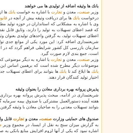
بانك ها وثیقه اضافه از تولیدی ها می خواهند
وزیر
صنعت
، معدن و
تجارت
با اشاره به خواست
بانك
ها از
درخواست
بانك
ها برای دریافت وثیقه بیش از آنچه در
قانو
وی با اشاره به مشكلاتی كه استانداران در حوزه تولید مط
كه قصد اعطای تسهیلات به تولید را دارند، وثایق قابل 
اعطای تسهیلات تولید، به گرفتن واحدهای تولیدی بعنوان و
شریعتمداری اضافه كرد: این مورد یكی از موانع جدی تول
سازمان بازرسی كل كشور شرایطی فراهم گردد كه در ا
است، جمع بندی لازم صورت گیرد.
وزیر
صنعت
، معدن و
تجارت
با اشاره به دیگر موضوعی كه ب
موضوعات دیگر مطرح شده است كه برهمین اساس این م
بانك
ها ابلاغ كند تا
بانك
ها بتوانند برای اعطای تسهیلات جدی
اختیار تولید كنندگان قرار دهند.
پذیرش پروانه بهره برداری معادن را بعنوان وثیقه
شریعتمداری در ادامه، مبحث پذیرش پروانه بهره برداری
هفته آینده دستورالعمل مشتركی با صندوق بیمه سرمایه گذ
بتوانند تسهیلات معدنی را به صاحبان معادن با وثیقه گرفتن پ
صندوق های حمایتی وزارت
صنعت
، معدن و
تجارت
قابل وا
به گزارش میزان سنج به نقل از ایسنا، در مجموع وزیر
ص
اشاره نمود كه یكی از آنها لزوم افزایش منابع بانكی به 