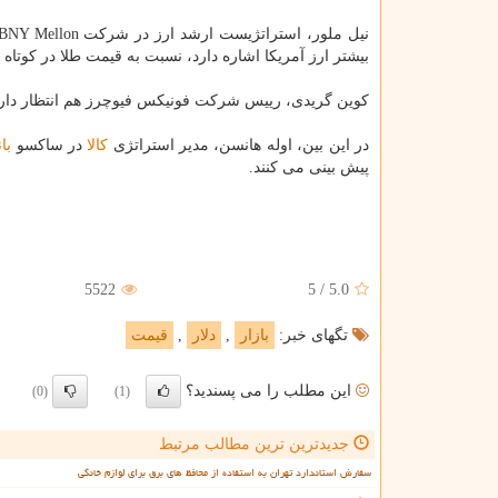
نیل ملور، استراتژیست ارشد ارز در شركت BNY Mellon هم با اشاره به بهم خوردن رابطه میان
بیشتر ارز آمریكا اشاره دارد، نسبت به قیمت طلا در كوتاه
كوین گریدی، رییس شركت فونیكس فیوچرز هم انتظار د
در این بین، اوله هانسن، مدیر استراتژی
كالا
در ساكسو
با
پیش بینی می كنند.
5522
5
/
5.0
تگهای خبر:
بازار
,
دلار
,
قیمت
این مطلب را می پسندید؟
(0)
(1)
جدیدترین ترین مطالب مرتبط
سفارش استاندارد تهران به استفاده از محافظ های برق برای لوازم خانگی