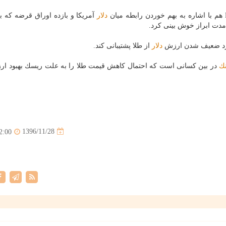
دلار
آمریكا و بازده اوراق قرضه كه 
 مدت ابراز خوش بینی كرد.
ارد ضعیف شدن ارزش
دلار
از طلا پشتیبانی كند.
نك
در بین كسانی است كه احتمال كاهش قیمت طلا را به علت ریسك بهبود ا
1396/11/28
2:00