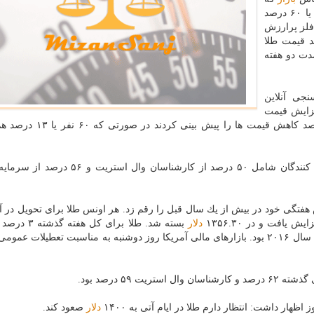
در نظرسنجی طلای وال استریت شركت كردند، ۱۲ نفر یا ۶۰ درصد
قیمت این فلز پرارزش
د قیمت طلا
دت دو هفته
 نظرسنجی آنلاین
رصد نسبت به افزایش قیمت
ها در هفته جاری خوش بین بودند، اما ۱۰۶ نفر یا ۲۴ درصد كاهش قیمت 
در نظرسنجی كیتكونیوز برای هفته گذشته، اغلب شركت كنندگان شامل ۵۰ درصد از كارشناسان 
 هفتگی خود در بیش از یك سال قبل را رقم زد. هر اونس طلا برای تحویل در آ
دلار
بسته شد. طلا برای كل 
نشان داد كه بزرگترین افزایش از هفته منتهی به ۲۹ آوریل سال ۲۰۱۶ بود. بازارهای مالی آمریكا روز دوشنبه به مناسبت تعطیلا
 ۵۹ درصد بود.
ار داشت: انتظار دارم طلا در ایام آتی به ۱۴۰۰
دلار
صعود كند.