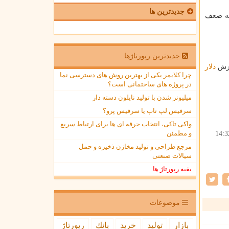
جدیدترین ها
به ضعف
جدیدترین رپورتاژها
رزش
دلار
چرا کلایمر یکی از بهترین روش های دسترسی نما
در پروژه های ساختمانی است؟
میلیونر شدن با تولید نایلون دسته دار
سرفیس لپ تاپ یا سرفیس پرو؟
واکی تاکی، انتخاب حرفه ای ها برای ارتباط سریع
و مطمئن
14:3
مرجع طراحی و تولید مخازن ذخیره و حمل
سیالات صنعتی
بقیه رپورتاژ ها
موضوعات
بازار
تولید
خرید
بانك
رپورتاژ