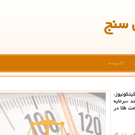
 سنج
ت
درباره ما
كونیوز،
د سرمایه
ت طلا در
بازار
كه