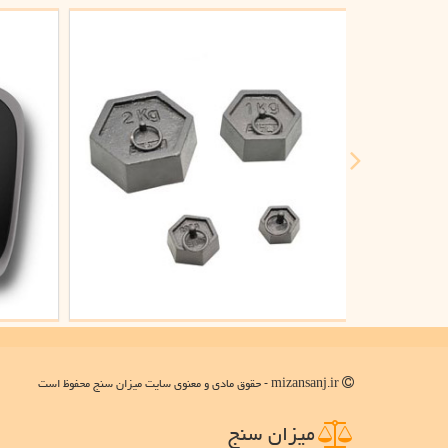
mizansanj.ir - حقوق مادی و معنوی سایت میزان سنج محفوظ است
میزان سنج