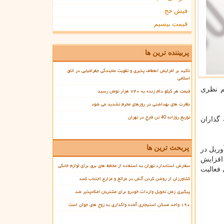
فیش حج
قیمت بیسیم
پربیننده ترین ها
تأکید بر افزایش انعطاف پذیری و تقویت نمایندگی جغرافیایی در اتاق
اسلامی
ها را پیش بینی كردند در صورتی كه ۶۰ نفر یا ۱۳ درصد هم نظری
قیمت هر کیلو دام زنده به ۷۴۰ هزار تومان رسید
نظارت های بهداشتی در روزهای محرم تشدید می شود
توزیع روزانه 40 تن قارچ در تهران
وال استریت و ۵۶ درصد از سرمایه گذاران
پربحث ترین ها
وریل در
هفته گذشته ۳ درصد افزایش
سفارش استاندارد تهران به استفاده از محافظ های برق برای لوازم خانگی
ت عمومی فعالیت
کشاورزان از روشن کردن آتش در مراتع و مزارع اجتناب کنند
پیگیری زمان تحویل واردات خودرو برای مشتریان امکانپذیر شد
۱۹۰ واحد مسکن استیجاری آماده واگذاری به زوج های جوان است