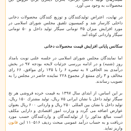
محصولات به وجود می آورد.
در نهایت، اعتراض تولیدكنندگان و توزیع كنندگان محصولات دخانی
داخلی كارساز شد و كمیسیون تلفیق مجلس شورای اسلامی در
مورد افزایش میزان ۳۵ تومانی سیگار تولید داخل و ۵۰ تومانی
سیگار وارداتی كوتاه آمد.
سكانس پایانی افزایش قیمت محصولات دخانی
اما نمایندگان مجلس شورای اسلامی در جلسه علنی نوبت بامداد
روز (شنبه) و در ادامه بررسی جزئیات لایحه بودجه ۹۷ در بخش
درآمدی بند الحاقی ۷ به تبصره ۶ را با ۱۳۵ رای موافق، ۶۶ رای
مخالف و ۳ رای ممتنع از مجموع ۲۲۸ نماینده حاضر در مجلس را به
تصویب رساندند.
بر این اساس، از ابتدای سال ۱۳۹۷ به قیمت خرده فروشی هر نخ
سیگار تولید داخل با نشان ایرانی ۷۵ ریال، تولید مشترك ۱۵۰ ریال،
تولید داخل با نشان بین المللی ۲۵۰ ریال و وارداتی ۶۰۰ ریال بعنوان
عوارض اضافه می گردد و وزارت امور اقتصادی و دارایی مكلف
است مبالغ مذكور را از تولیدكنندگان و واردكنندگان حسب مورد
دریافت و به حساب درآمد عمومی مبحث ردیف ۱۱۰۵۱۶ این
قانون
واریز نماید.