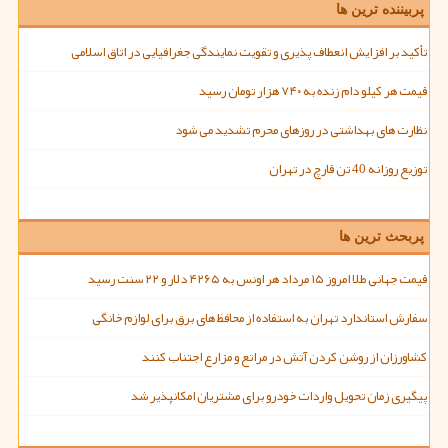
پربیننده ترین ها
تأکید بر افزایش انعطاف پذیری و تقویت نمایندگی جغرافیایی در اتاق اسلامی
قیمت هر کیلو دام زنده به ۷۴۰ هزار تومان رسید
نظارت های بهداشتی در روزهای محرم تشدید می شود
توزیع روزانه 40 تن قارچ در تهران
پربحث ترین ها
قیمت جهانی طلا امروز ۱۵ مرداد هر اونس به ۴۲۶۵ دلار و ۲۲ سنت رسید
سفارش استاندارد تهران به استفاده از محافظ های برق برای لوازم خانگی
کشاورزان از روشن کردن آتش در مراتع و مزارع اجتناب کنند
پیگیری زمان تحویل واردات خودرو برای مشتریان امکانپذیر شد