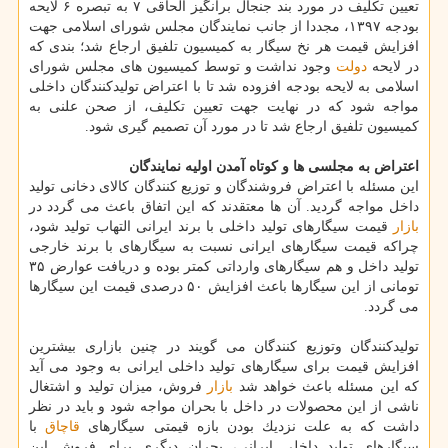
تعیین تكلیف در مورد بند جنجال برانگیز الحاقی ۷ به تبصره ۶ لایحه
بودجه ۱۳۹۷، مجددا از جانب نمایندگان مجلس شورای اسلامی جهت
افزایش قیمت هر نخ سیگار به كمیسیون تلفیق ارجاع شد؛ بندی كه
در لایحه
دولت
وجود نداشت و توسط كمیسیون های مجلس شورای
اسلامی به لایحه بودجه افزوده شد تا با اعتراض تولیدكنندگان داخلی
مواجه شود كه در نهایت جهت تعیین تكلیف، از صحن علنی به
كمیسیون تلفیق ارجاع شد تا در مورد آن تصمیم گیری شود.
اعتراض به مجلسی ها و كوتاه آمدن اولیه نمایندگان
این مسئله با اعتراض فروشندگان و توزیع كنندگان كالای دخانی تولید
داخل مواجه گردید. آن ها معتقدند كه این اتفاق باعث می گردد در
بازار
قیمت سیگارهای تولید داخلی با برند ایرانی التهاب تولید شود،
چراكه قیمت سیگارهای ایرانی نسبت به سیگارهای با برند خارجی
تولید داخل و هم سیگارهای وارداتی كمتر بوده و دریافت عوارض ۳۵
تومانی از این سیگارها باعث افزایش ۵۰ درصدی قیمت این سیگارها
می گردد.
تولیدكنندگان وتوزیع كنندگان می گویند در چنین بازاری بیشترین
افزایش قیمت برای سیگارهای تولید داخلی ایرانی به وجود می آید
كه این مسئله باعث خواهد شد
بازار
فروش، میزان تولید و اشتغال
ناشی از این محصولات در داخل با بحران مواجه شود و باید در نظر
داشت كه به علت نزدیك بودن بازه قیمتی سیگارهای
قاچاق
با
سیگارهای تولید داخلی ایرانی، بحران دیگری برای فروش این