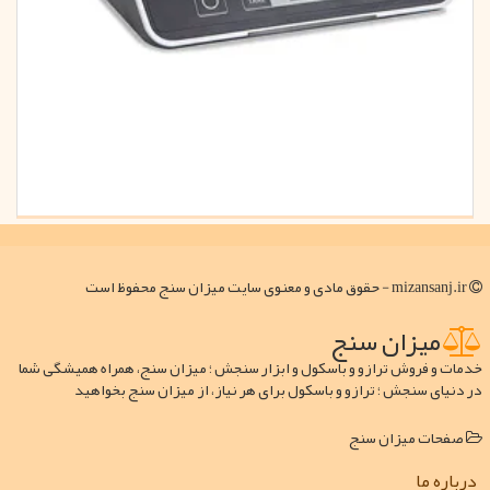
mizansanj.ir - حقوق مادی و معنوی سایت میزان سنج محفوظ است
میزان سنج
خدمات و فروش ترازو و باسکول و ابزار سنجش ؛ میزان سنج، همراه همیشگی شما
در دنیای سنجش ؛ ترازو و باسکول برای هر نیاز، از میزان سنج بخواهید
صفحات میزان سنج
درباره ما