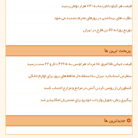
قیمت هر کیلو دام زنده به ۷۴۰ هزار تومان رسید
نظارت های بهداشتی در روزهای محرم تشدید می شود
توزیع روزانه 40 تن قارچ در تهران
پربحث ترین ها
قیمت جهانی طلا امروز ۱۵ مرداد هر اونس به ۴۲۶۵ دلار و ۲۲ سنت رسید
سفارش استاندارد تهران به استفاده از محافظ های برق برای لوازم خانگی
کشاورزان از روشن کردن آتش در مراتع و مزارع اجتناب کنند
پیگیری زمان تحویل واردات خودرو برای مشتریان امکانپذیر شد
جدیدترین ها