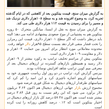
به گزارش میزان سنج، قیمت بیتکوین بعد از کاهشی که در ایام گذشته
تجربه کرد، به وضوح افزوده شد و به سطح ۱۰۸هزار دلاری نزدیک شد
و مسیر را برای رسیدن به قیمت ۱۱۲ هزار دلاری طی می کند.
به گزارش میزان سنج به نقل از ایسنا، میانگین متحرک ۵۰ روزه
بیتکوین هم به پشتیبانی از موج صعودی پیشنهادی ادامه می دهد؛ البته
باید درنظر داشت که اگر سطح ۱۰۱هزار دلاری، قیمت این رمزارز
را تحت فشار منفی قرار دهد بسمت سطح ۹۵هزار
دلار
خواهد رفت.
محدوده معاملاتی مورد انتظار برای امروز بین حمایت ۱۰۳هزار و
دلار و مقاومت ۱۰۹ هزار دلاری است.
بیتکوین پیش از مراسم تحلیف ترامپ به رکورد بیشتر از ۱۰۹هزار
دلار رسید و همینطور بازارهای گسترده تر ارزهای دیجیتال بعد از
معرفی میم کوین ترامپ شاهد افزایش نوسانات بودند.
بیزنس گزارش کرد، ترامپ در دو روز اول ریاست جمهوری خود به
سیاستهای کریپتو اشاره ناچیزی کرد و این امید را کم کرد که
سیاستهای طرفدار ارزهای دیجیتال به شکل فوری عرضه شود.
مجموع ارزش
بازار
جهانی ارزهای دیجیتال هم اکنون ۳.۶۴ تریلیون
دلار برآورد می شود که این رقم نسبت به روز قبل ۳.۸۴ درصد
بیشتر شده است. هم اکنون ۵۷.۴۸ درصد کل بازار ارزهای دیجیتال در
اختیار بیتکوین است که ۰.۱۲ درصد کاهش روزانه را ثبت کرده
است.