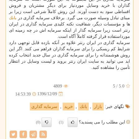
گذاران با خرید وسایل موردنیاز برای دیگر مشتریان و فروش
اقساطی سود به دست آورند. این روش كاملاً شرعی است زیرا بر
مبنای تبادل وسیله صورت می گیرد. برخلاف سرمایه گذاری در
بانك
ها و مؤسسات دیگر، شفافیت نكته كلیدی سرمایه گذاری در ایران
رنتر است زیرا سرمایه گذار از اینكه سرمایه اش در چه زمینه ای
مورداستفاده قرار گرفته كاملاً آگاه است.
سرمایه گذاری در ایران رنتر علاوه بر آنكه بازده قابل توجهی دارد
شرایط كم ریسكی را برای سرمایه گذاران فراهم می كنند. اگر این
روش هوشمندانه را برای سرمایه گذاری در سال جدید انتخاب كرده
اید می توانید به سایت ایران رنتر بروید و لیست وسایل در انتظار
تأمین را مشاهده كنید.
4809
5
/
5.0
1396/12/09
14:53:39
تگهای خبر:
بازار
,
بانك
,
خرید
,
سرمایه گذاری
این مطلب را می پسندید؟
(0)
(1)