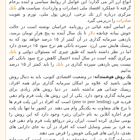
انواع ارز اثر می گذارد؛ این عوامل از روابط سیاسی و آینده برجام
گرفته تا عملكرد اقتصاد ملی (صادرات و واردات)، سیاست های
بانك
مركزی درباره ارز تك نرخی، ارزش پول ملی، تورم و تقویت
صادرات
را دربرمی گیرد.
بر اساس آنچه غیاثی در روزنامه خراسان نوشته است در حالت
خوش بینانه چنانچه
دلار
تا یك سال آینده به پنج هزار تومان برسد،
بازدهی سرمایه گذاری در آن كمتر از ۱۵ درصد خواهد بود كه به
ریسك هایش نمی ارزد. سپرده بانكی هم نرخ سود ۱۵ درصدی دارد
اما در نظر داشته باشید كه طبق چیزی كه مسئولان دولتی و
بانك
مركزی گفته است در سال آینده احتمال كاهش نرخ سود بانكی كم
نیست پس بازدهی سپرده گذاری در
بانك
را باید كمتر از ۱۵ درصد
بدانیم.
یك روش هوشمندانه:
در وضعیت اقتصادی كنونی، باید به دنبال روش
هایی باشید كه علاوه بر امكان سرمایه گذاری برای همه افراد،
ریسك چندانی هم نداشته باشد. در دنیا روش های زیادی برای
سرمایه گذاری وجود دارد. یكی از این روش ها، پلت فرم وام دهی
فردبه فرد (peer to peer lending) است كه افراد در این پلت فرم ها
با نرخ های متفاوت به یكدیگر وام می دهند. در كشور ما تنها یك پلت
فرم اجاره آنلاین به نام «ایران رنتر» وجود دارد كه این روش را
بومی سازی كرده است، ایران رنتر درواقع پلت فرم وام دهی فرد
به فرد بر بستر وسایل است كه افراد در آن به جای دارایی های
نقدی، دارایی های فیزیكی خویش را قرض می دهند.
سرمایه گذاری در این مجموعه به این صورت است كه سرمایه