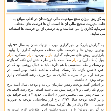
به گزارش میزان سنج موفقیت مالی ثروتمندان در اغلب مواقع به
علت مدیریت صحیح مالی آن ها است. آن ها فرصت های مختلف
سرمایه گذاری را می شناسند و به درستی از این فرصت ها استفاده
می نمایند.
به گزارش بازرگانی خبرگزاری مهر، با نزدیك شدن به سال ۹۷ باید
بهترین روش ها و فرصت های مختلف سرمایه گذاری را بیابید.
بارزترین روش های سرمایه گذاری
بازار
بورس،
بازار
مسكن،
بازار
پول (بانك، ارز) و
بازار
طلا است. با در نظر داشتن این نكته كه بازده
و ریسك رابطه مستقیمی با هم دارند، باید به دنبال روشی بود كه در
عین داشتن بازده بالا ریسك چندانی نداشته باشد. بهتر است در
مرحله اول برای سرمایه گذاری به نرخ تورم، رشد اقتصادی و ارز
توجه ویژه ای داشت.
بر اساس گفته نوبخت رئیس سازمان برنامه و بودجه، سال آینده نرخ
تورم تك رقمی و ۹ درصد پیش بینی شده است، نرخ رشد اقتصادی
بر مبنای پیش بینی مجلس شورای اسلامی حدود ۳ درصد خواهد بود
و در لایحه بودجه سال ۱۳۹۷ نرخ ارز محاسباتی بودجه به صورت
ضمنی ۳۵۰۰۰ ریال در نظر گرفته شده است.
به گزارش ویرلن؛ با در دست داشتن این اطلاعات لازم است به