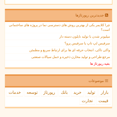
جدیدترین رپورتاژها
چرا کلایمر یکی از بهترین روش های دسترسی نما در پروژه های ساختمانی
است؟
میلیونر شدن با تولید نایلون دسته دار
سرفیس لپ تاپ یا سرفیس پرو؟
واکی تاکی، انتخاب حرفه ای ها برای ارتباط سریع و مطمئن
مرجع طراحی و تولید مخازن ذخیره و حمل سیالات صنعتی
بقیه رپورتاژ ها
موضوعات
بازار
تولید
خرید
بانك
رپورتاژ
توسعه
خدمات
قیمت
تجارت