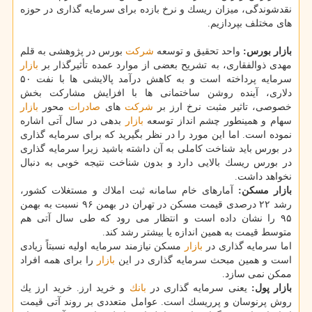
نقدشوندگی، میزان ریسك و نرخ بازده برای سرمایه گذاری در حوزه
های مختلف بپردازیم.
بازار بورس:
واحد تحقیق و توسعه
شركت
بورس در پژوهشی به قلم
مهدی ذوالفقاری، به تشریح بعضی از موارد عمده تأثیرگذار بر
بازار
سرمایه پرداخته است و به كاهش درآمد پالایشی ها با نفت ۵۰
دلاری، آینده روشن ساختمانی ها با افزایش مشاركت بخش
خصوصی، تاثیر مثبت نرخ ارز بر
شركت
های
صادرات
محور
بازار
سهام و همینطور چشم انداز توسعه
بازار
بدهی در سال آتی اشاره
نموده است. اما این مورد را در نظر بگیرید كه برای سرمایه گذاری
در بورس باید شناخت كاملی به آن داشته باشید زیرا سرمایه گذاری
در بورس ریسك بالایی دارد و بدون شناخت نتیجه خوبی به دنبال
نخواهد داشت.
بازار مسكن:
آمارهای خام سامانه ثبت املاك و مستغلات كشور،
رشد ۲۲ درصدی قیمت مسكن در تهران در بهمن ۹۶ نسبت به بهمن
۹۵ را نشان داده است و انتظار می رود كه طی سال آتی هم
متوسط قیمت به همین اندازه یا بیشتر رشد كند.
اما سرمایه گذاری در
بازار
مسكن نیازمند سرمایه اولیه نسبتاً زیادی
است و همین مبحث سرمایه گذاری در این
بازار
را برای همه افراد
ممكن نمی سازد.
بازار پول:
یعنی سرمایه گذاری در
بانك
و خرید ارز. خرید ارز یك
روش پرنوسان و پرریسك است. عوامل متعددی بر روند آتی قیمت