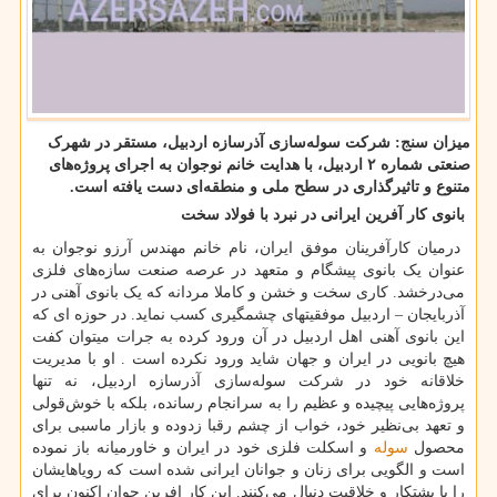
میزان سنج: شرکت سوله‌سازی آذرسازه اردبیل، مستقر در شهرک
صنعتی شماره ۲ اردبیل، با هدایت خانم نوجوان به اجرای پروژه‌های
متنوع و تاثیرگذاری در سطح ملی و منطقه‌ای دست یافته است.
بانوی کار آفرین ایرانی در نبرد با فولاد سخت
درمیان کارآفرینان موفق ایران، نام خانم مهندس آرزو نوجوان به
عنوان یک بانوی پیشگام و متعهد در عرصه صنعت سازه‌های فلزی
می‌درخشد. کاری سخت و خشن و کاملا مردانه که یک بانوی آهنی در
آذربایجان – اردبیل موفقیتهای چشمگیری کسب نماید. در حوزه ای که
این بانوی آهنی اهل اردبیل در آن ورود کرده به جرات میتوان کفت
هیچ بانویی در ایران و جهان شاید ورود نکرده است . او با مدیریت
خلاقانه خود در شرکت سوله‌سازی آذرسازه اردبیل، نه تنها
پروژه‌هایی پیچیده و عظیم را به سرانجام رسانده، بلکه با خوش‌قولی
و تعهد بی‌نظیر خود، خواب از چشم رقبا زدوده و بازار ماسبی برای
محصول
سوله
و اسکلت فلزی خود در ایران و خاورمیانه باز نموده
است و الگویی برای زنان و جوانان ایرانی شده است که رویاهایشان
را با پشتکار و خلاقیت دنبال می‌کنند. این کار افرین جوان اکنون برای