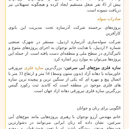
بیش از 45 نفر شغل مستقیم ایجاد کرده و هیچگونه تسهیلاتی نیز
دریافت ننموده است.
صادرات سوله
پروژه‌های برجسته شرکت آذرسازه تحت مدیریت این بانوی
کارآفرین
شرکت سوله‌سازی آذرسازه اردبیل، مستقر در شهرک صنعتی
شماره ۲ اردبیل، با هدایت خانم نوجوان به اجرای پروژه‌های متنوع و
تاثیرگذاری در سطح ملی و منطقه‌ای دست یافته است. از جمله این
پروژه‌ها می‌توان به موارد زیر اشاره کرد:
سازه فلزی موج‌های آبی سرعین:
بزرگ‌ترین
سازه فلزی
تیرورقی
خاورمیانه با دهانه آزاد (بدون ستون وسط) 54 متر و ارتفاع 33 متر با
اتصال پیچ و مهره ای که یکی از سنگین ترین و پیچیده ترین سازه
های فلزی موجود در منطقه است که کاندید ثبت رکورد گینس
بزرگترین سازه فلزی تیرورقی دهانه ازاد جهان است.
الگویی برای زنان و جوانان
خانم مهندس آرزو نوجوان با رهبری پروژه‌هایی مانند موج‌های آبی
سرعین، نشان داده که زنان ایرانی می‌توانند در دشوارترین
حوزه‌های صنعتی پیشگام باشند. او با تعهد، خوش‌قولی و روحیه