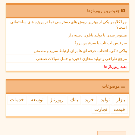
جدیدترین رپورتاژها
چرا کلایمر یکی از بهترین روش های دسترسی نما در پروژه های ساختمانی
است؟
میلیونر شدن با تولید نایلون دسته دار
سرفیس لپ تاپ یا سرفیس پرو؟
واکی تاکی، انتخاب حرفه ای ها برای ارتباط سریع و مطمئن
مرجع طراحی و تولید مخازن ذخیره و حمل سیالات صنعتی
بقیه رپورتاژ ها
موضوعات
بازار
تولید
خرید
بانك
رپورتاژ
توسعه
خدمات
قیمت
تجارت