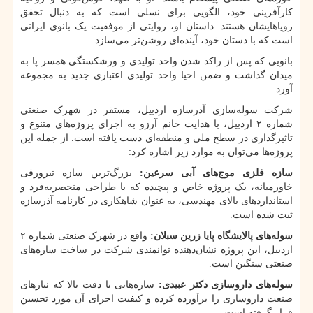
کارآفرینی خود، الگویی برای نسلی است که به دنبال تحقق
رویاهایشان هستند. داستان او، روایتی از موفقیت یک بانوی ایرانی
است که با دستان خود، آینده‌ای روشن‌تر می‌سازد.
بانویی که پس از راکد شدن واحد تولیدی و ورشکستگی همسر پا به
میدان گذاشت و ضمن احیا واحد تولیدی اعتباری جدید به مجموعه
آورد.
شرکت سوله‌سازی آذرسازه اردبیل، مستقر در شهرک صنعتی
شماره ۲ اردبیل، با هدایت خانم آرزو به اجرای پروژه‌های متنوع و
تاثیرگذاری در سطح ملی و منطقه‌ای دست یافته است. از جمله این
پروژه‌ها می‌توان به موارد زیر اشاره کرد:
سازه فلزی موج‌های آبی سرعین:
بزرگ‌ترین سازه تیرورقی
خاورمیانه، یک پروژه خاص و پیچیده که با طراحی منحصربه‌فرد و
استانداردهای بالای مهندسی، به عنوان شاهکاری در کارنامه آذرسازه
ثبت شده است.
سوله‌های پالایشگاه پایا زرین سبلان:
واقع در شهرک صنعتی شماره ۲
اردبیل، این پروژه نشان‌دهنده توانمندی شرکت در ساخت سازه‌های
صنعتی سنگین است.
سوله‌های داروسازی دکتر عبیدی:
سازه‌هایی با دقت بالا که نیازهای
صنعت داروسازی را برآورده کرده و کیفیت اجرای آن مورد تحسین
قرار گرفته است.