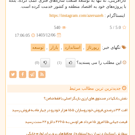
کارآفرینی، نه تنها به توسعه صنعت سازه‌های فلزی کمک کرده، بلکه
با پروژه‌های خود به اقتصاد منطقه و کشور خدمت کرده است.
اینستاگرام :
https://instagram.com/azersazeh
540
5
/
5.0
1403/12/06
17:06:05
تگهای خبر:
رپورتاژ
,
استاندارد
,
بازار
,
توسعه
این مطلب را می پسندید؟
(0)
(1)
جدیدترین ترین مطالب مرتبط
نقش بانکها در صندوق های ارزی بازیگر اصلی یا فقط ضامن؟
افت ۳۴ درصدی فروش خودروسازان ۱۵۵ هزار خودرو در چهار ماه به فروش رسید
قیمت جهانی طلا امروز ۱۵ مرداد هر اونس به ۴۲۶۵ دلار و ۲۲ سنت رسید
سفارش استاندارد تهران به استفاده از محافظ های برق برای لوازم خانگی