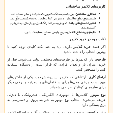
کاربردهای کلایمر ساختمانی
نماکاری ساختمان
: برای نصب سنگ، کامپوزیت، شیشه و سایر مصالح نما.
شستشوی نمای ساختمان
: دسترسی آسان و ایمن به تمام قسمت‌های نما.
تعمیرات سازه‌های بلند
: تعویض پنجره‌ها، رنگ‌آمیزی و بازسازی بخش‌های
آسیب‌دیده.
جابه‌جایی مصالح
: انتقال سریع و ایمن مصالح به طبقات بالایی.
نکات مهم در خرید کلایمر
اگر قصد
خرید کلایمر
دارید، باید به چند نکته کلیدی توجه کنید تا
بهترین انتخاب را داشته باشید:
ظرفیت بار
: کلایمرها در ظرفیت‌های مختلفی تولید می‌شوند. قبل از
خرید، میزان بار و تعداد افرادی که قرار است از دستگاه استفاده
کنند را مشخص کنید.
ارتفاع کاری
: ارتفاعی که کلایمر باید پوشش دهد، یکی از فاکتورهای
مهم است. برخی مدل‌ها برای ساختمان‌های بلندمرتبه و برخی دیگر
برای سازه‌های کوتاه‌تر طراحی شده‌اند.
نوع موتور
: کلایمرها با موتورهای الکتریکی، هیدرولیکی یا دیزلی
عرضه می‌شوند. انتخاب نوع موتور به شرایط پروژه و دسترسی به
برق بستگی دارد.
برند و کیفیت
: برندهای معتبری مانند زوملاین، آکارد و اسکای‌کلایمر