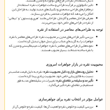
دنبال استفاده از نقره در طرح
های نوآورانه و مدرن هستند.
تاثیر تکنولوژی بر فرآیند طراحی و ساخت جواهرات نقره: استفاده از
نرم
افزارهای طراحی سه
بعدی و تکنیک
های جدید تولید، به طراحان این
امکان را می
دهد که جواهرات منحصر به فردی بسازند.
معرفی طراحان معاصر و آثارشان: طراحانی مانند "هری وینستون" و "تیفانی"
از نقره در طراحی
های خاص خود بهره می
برند.
توجه به طراحی
های معاصر در استفاده از نقره
بررسی تأثیر طراحی
های مدرن بر محبوبیت نقره: طراحی
های معاصر با نقره،
جواهرات را به گزینه
ای جذاب برای نسل جوان تبدیل کرده است.
نمونه
هایی از طراحی
های معاصر با نقره: جواهرات مینیمالیستی و مدرن که
با نقره ساخته شده
اند، بسیار محبوب هستند.
محبوبیت نقره در بازار جواهرات امروزی
تحلیل روندهای بازار و دلایل محبوبیت نقره
:
نقره به دلیل قیمت مناسب
تر
نسبت به طلا و زیبایی خاص خود، محبوبیت زیادی پیدا کرده است.
تأثیر مد و سلیقه بر تقاضای نقره
:
تغییرات در سلیقه
های مد به طور
مستقیم بر تقاضای نقره تأثیر می
گذارد.
عوامل مؤثر در انتخاب نقره برای جواهرسازی
بررسی کیفیت و خلوص نقره و اهمیت آن
ها: کیفیت نقره و خلوص آن از