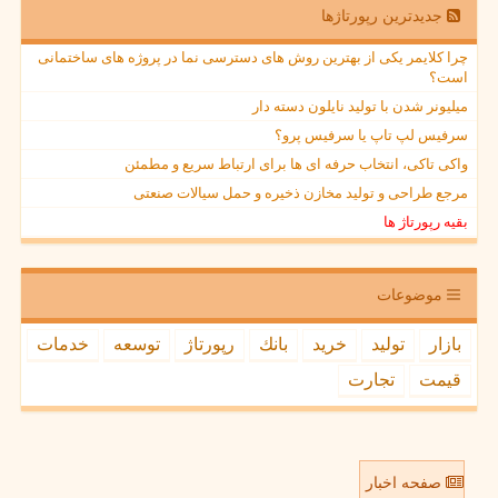
جدیدترین رپورتاژها
چرا کلایمر یکی از بهترین روش های دسترسی نما در پروژه های ساختمانی
است؟
میلیونر شدن با تولید نایلون دسته دار
سرفیس لپ تاپ یا سرفیس پرو؟
واکی تاکی، انتخاب حرفه ای ها برای ارتباط سریع و مطمئن
مرجع طراحی و تولید مخازن ذخیره و حمل سیالات صنعتی
بقیه رپورتاژ ها
موضوعات
بازار
تولید
خرید
بانك
رپورتاژ
توسعه
خدمات
قیمت
تجارت
صفحه اخبار