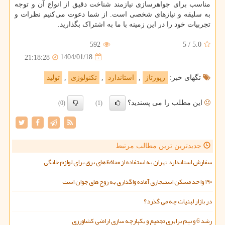
مناسب برای جواهرسازی نیازمند شناخت دقیق از انواع آن و توجه
به سلیقه و نیازهای شخصی است. از شما دعوت می
کنیم نظرات و
تجربیات خود را در این زمینه با ما به اشتراک بگذارید.
592
5
/
5.0
1404/01/18
21:18:28
تگهای خبر:
رپورتاژ
,
استاندارد
,
تكنولوژی
,
تولید
این مطلب را می پسندید؟
(0)
(1)
جدیدترین ترین مطالب مرتبط
سفارش استاندارد تهران به استفاده از محافظ های برق برای لوازم خانگی
۱۹۰ واحد مسکن استیجاری آماده واگذاری به زوج های جوان است
در بازار لبنیات چه می گذرد؟
رشد 6 و نیم برابری تجمیع و یکپارچه سازی اراضی کشاورزی