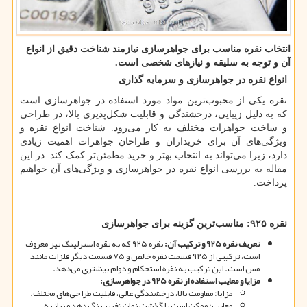
انتخاب نقره مناسب برای جواهرسازی نیازمند شناخت دقیق از انواع
آن و توجه به سلیقه و نیازهای شخصی است.
انواع نقره در جواهر
سازی و سرمایه گذاری
نقره یکی از محبوب
ترین مواد مورد استفاده در جواهرسازی است
که به دلیل زیبایی، درخشندگی و قابلیت شکل
پذیری بالا، در طراحی
و ساخت جواهرات مختلف به کار می
رود. شناخت انواع نقره و
ویژگی
های آن برای خریداران و طراحان جواهرات اهمیت زیادی
دارد، زیرا می
تواند به انتخاب بهتر و خرید مطمئن
تر کمک کند. در این
مقاله به بررسی انواع نقره در جواهرسازی و ویژگی
های آن خواهیم
پرداخت.
نقره
۹۲۵:
مناسب
ترین گزینه برای جواهرسازی
تعریف نقره
۹۲۵
و ترکیب آن
:
نقره ۹۲۵ که به نقره استرلینگ نیز معروف
است، ترکیبی از ۹۲۵ قسمت نقره خالص و ۷۵ قسمت دیگر فلزات مانند
مس است. این ترکیب به نقره استحکام و دوام بیشتری می
دهد.
مزایا و معایب استفاده از نقره
۹۲۵
در جواهرسازی
:
مزایا: مقاومت بالا، درخشندگی عالی، قابلیت طراحی
های مختلف.
معایب: ممکن است با گذشت زمان تغییر رنگ دهد و نیاز به