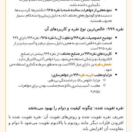
نگهداری داشته باشد.
نمونه
هایی از جواهرات ساخته شده با نقره
۹۲۵
:
انگشترها، گردنبندها،
دستبندها و گوشواره
های مختلف که به دلیل زیبایی و استحکام، بسیار
محبوب هستند.
نقره
۹۹۹:
خالص
ترین نوع نقره و کاربردهای آن
توضیح خصوصیات نقره
۹۹۹
و تفاوت آن با نقره
۹۲۵
:
نقره ۹۹۹ دارای ۹۹۹
قسمت نقره خالص است و به همین دلیل بسیار نرم
تر و آسیب
پذیرتر از
نقره ۹۲۵ است.
کاربردهای نقره
۹۹۹
در صنایع مختلف
:
از نقره ۹۹۹ بیشتر در صنایع
الکترونیک و پزشکی استفاده می
شود، زیرا خواص آنتی
باکتریال دارد
.
شمش نقره
نیز دارای عیار 999 است و به منظور سرمایه گذاری استفاده می
شود.
مزایا و معایب
خرید نقره
۹۹۹
در جواهرسازی
:
مزایا: خلوص بالا، درخشندگی بی
نظیر.
معایب: آسیب
پذیری بالا و عدم مناسب بودن برای جواهرات
روزمره.
نقره تقویت شده: چگونه کیفیت و دوام را بهبود می
بخشد
تعریف نقره تقویت شده و روش
های تقویت آن: نقره تقویت شده با
افزودن فلزات دیگر مانند رودیوم یا پالادیوم تقویت می
شود تا دوام و
مقاومت آن افزایش یابد.