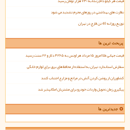
قیمت هر کیلو دام زنده به ۷۴۰ هزار تومان رسید
نظارت های بهداشتی در روزهای محرم تشدید می شود
توزیع روزانه 40 تن قارچ در تهران
پربحث ترین ها
قیمت جهانی طلا امروز ۱۵ مرداد هر اونس به ۴۲۶۵ دلار و ۲۲ سنت رسید
سفارش استاندارد تهران به استفاده از محافظ های برق برای لوازم خانگی
کشاورزان از روشن کردن آتش در مراتع و مزارع اجتناب کنند
پیگیری زمان تحویل واردات خودرو برای مشتریان امکانپذیر شد
جدیدترین ها