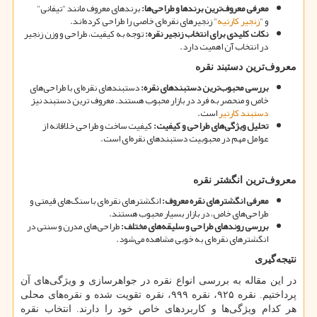
معرفی معروف
ترین برندها و طراحی
ها
:
برندهای معروف مانند "تیفانی"
و
"
زنجیر کارتیه
"
زنجیرهای نقره
ای خاصی را طراحی کرده
اند.
نکات کلیدی برای انتخاب زنجیر نقره
:
توجه به کیفیت، طراحی و وزن زنجیر
در انتخاب آن اهمیت دارد.
معروف
ترین دستبند نقره
بررسی محبوب
ترین دستبندهای نقره
:
دستبندهای نقره
ای با طراحی
های
خاص و منحصر به فرد در بازار محبوب هستند. معروف ترین دستبند نیز
دستبند کارتیر
است.
تحلیل ویژگی
های طراحی و کیفیت
:
کیفیت ساخت و طراحی خلاقانه از
عوامل مهم در محبوبیت دستبندهای نقره
ای است.
معروف
ترین انگشتر نقره
معرفی انگشترهای نقره معروف
:
انگشترهای نقره
ای با سنگ
های قیمتی و
طراحی
های خاص، در بازار بسیار محبوب هستند.
بررسی روندهای طراحی و سلیقه
های مختلف
:
طراحی
های مدرن و سنتی در
انگشترهای نقره
ای به خوبی مشاهده می
شود.
نتیجه
گیری
در این مقاله به بررسی انواع نقره در جواهرسازی و ویژگی
های آن
پرداختیم. نقره ۹۲۵، نقره ۹۹۹، نقره تقویت شده و نقره
های محلی
هر کدام ویژگی
ها و کاربردهای خاص خود را دارند. انتخاب نقره