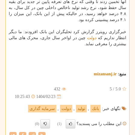
آنها تخمین زدند تا وقتی که نرخ های تعرفه پایین تر جدید برای بقیه
سال حفظ شود، نرخ رشد تولید ناخالص داخلی چین در کل سال، به
۴.۸ درصد خواهد رسید، در حالیکه پیش از این بانک، این میزان را
۴.۱ درصد پیشبینی کرده بود.
خبرگزاری رویترز گزارش کرد تحلیگران این بانک افزودند: ما دیگر
انتظار نداریم که
دولت
چین در اواخر سال جاری، محرک های مالی
بیشتری را معرفی نماید.
منبع:
mizansanj.ir
432
5
/
5.0
1404/02/23
10:25:43
تگهای خبر:
بانك
,
تولید
,
دولت
,
سرمایه گذاری
این مطلب را می پسندید؟
(0)
(1)