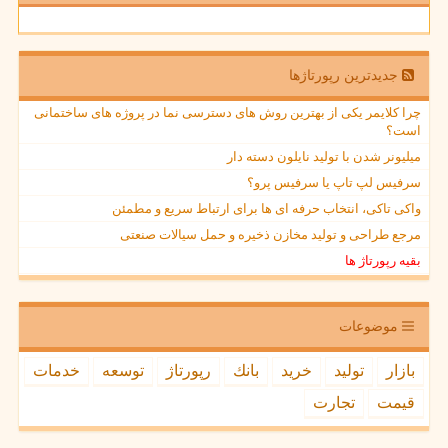
جدیدترین رپورتاژها
چرا کلایمر یکی از بهترین روش های دسترسی نما در پروژه های ساختمانی
است؟
میلیونر شدن با تولید نایلون دسته دار
سرفیس لپ تاپ یا سرفیس پرو؟
واکی تاکی، انتخاب حرفه ای ها برای ارتباط سریع و مطمئن
مرجع طراحی و تولید مخازن ذخیره و حمل سیالات صنعتی
بقیه رپورتاژ ها
موضوعات
بازار
تولید
خرید
بانك
رپورتاژ
توسعه
خدمات
قیمت
تجارت