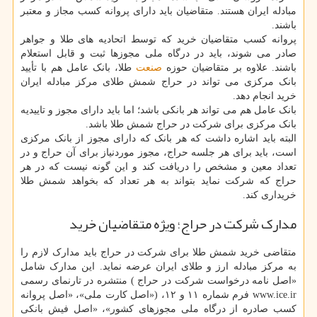
مبادله ایران هستند. متقاضیان باید دارای پروانه کسب مجاز و معتبر
باشند.
پروانه کسب متقاضیان خرید که توسط اتحادیه های طلا و جواهر
صادر می شوند، باید در درگاه ملی مجوزها ثبت و قابل استعلام
باشند. علاوه بر متقاضیان حوزه
صنعت
طلا، بانک عامل هم با تأیید
بانک مرکزی می تواند در حراج شمش طلای مرکز مبادله ایران
خرید انجام دهد.
بانک عامل هم می تواند هر بانکی باشد؛ اما باید دارای مجوز و تاییدیه
بانک مرکزی برای شرکت در حراج شمش طلا باشد.
البته باید اشاره داشت که هر بانک که دارای مجوز از بانک مرکزی
است، باید برای هر جلسه حراج، مجوز موردنیاز برای آن حراج و در
تعداد معین و مشخص را دریافت کند و این گونه نیست که در هر
حراج که شرکت نماید بتواند به هر تعداد که بخواهد شمش طلا
خریداری کند.
مدارک شرکت در حراج؛ ویژه متقاضیان خرید
متقاضی خرید شمش طلا برای شرکت در حراج باید مدارک لازم را
به مرکز مبادله ارز و طلای ایران عرضه نماید. این مدارک شامل
«اصل نامه درخواست شرکت در حراج ) منتشره در تارنمای رسمی
www.ice.ir فرم شماره ۱۱ و ۱۲، («اصل کارت ملی»، «اصل پروانه
کسب صادره از درگاه ملی مجوزهای کشور»، «اصل فیش بانکی