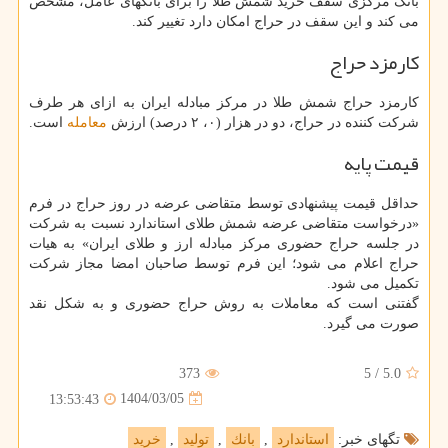
بانک مرکزی سقف خرید شمش طلا را برای بانکهای عامل، مشخص
می کند و این سقف در حراج امکان دارد تغییر کند.
کارمزد حراج
کارمزد حراج شمش طلا در مرکز مبادله ایران به ازای هر طرف
شرکت کننده در حراج، دو در هزار (۰، ۲ درصد) ارزش
معامله
است.
قیمت پایه
حداقل قیمت پیشنهادی توسط متقاضی عرضه در روز حراج در فرم
«درخواست متقاضی عرضه شمش طلای استاندارد نسبت به شرکت
در جلسه حراج حضوری مرکز مبادله ارز و طلای ایران» به هیات
حراج اعلام می شود؛ این فرم توسط صاحبان امضا مجاز شرکت
تکمیل می شود.
گفتنی است که معاملات به روش حراج حضوری و به شکل نقد
صورت می گیرد.
373
5
/
5.0
1404/03/05
13:53:43
تگهای خبر:
استاندارد
,
بانك
,
تولید
,
خرید