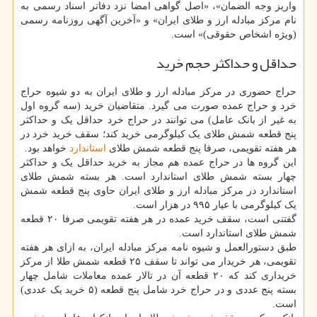
واریز وجه الضمان»، «اصل گواهی امضا نزد دفاتر اسناد رسمی به
نام مرکز مبادله ارز و طلای ایران» و «آخرین آگهی روزنامه رسمی
(ویژه اشخاص حقوقی)» است.
حداقل و حداکثر حجم خرید
حراج حضوری در مرکز مبادله ارز و طلای ایران به دو شیوه حراج
خرد و حراج عمده صورت می گیرد. متقاضیان خرید (سه گروه اول
به غیر از بانک عامل) می توانند در حراج خرد حداقل یک و حداکثر
پنج قطعه شمش طلای یک کیلوگرمی خرید کند؛ سقف خرید خرد در
هر هفته تقویمی، صرفا پنج قطعه شمش طلای
استاندارد
خواهد بود.
این گروه ها در حراج عمده هم مجاز به خرید حداقل یک و حداکثر
چهار بسته شمش طلای استاندارد است. هر بسته شمش طلای
استاندارد در مرکز مبادله ارز و طلای ایران حاوی پنج قطعه شمش
یک کیلوگرمی با عیار ۹۹۵ در هزار است.
گفتنی است، سقف خرید عمده در هر هفته تقویمی صرفا ۲۰ قطعه
شمش طلای استاندارد است.
طبق دستورالعمل و شیوه نامه مرکز مبادله ایران، به ازای هر هفته
تقویمی، هر خریدار می تواند تا سقف ۲۵ قطعه شمش طلا از مرکز
خریداری کند که ۲۰ قطعه آن در تالار عمده معاملات شامل چهار
بسته پنج عددی و در حراج خرد شامل پنج قطعه (۵ خرید یک عددی)
است.