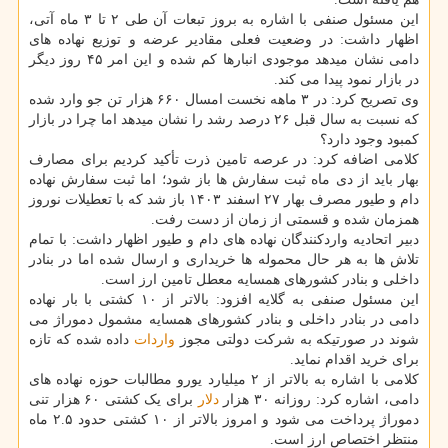
این مسئول صنفی با اشاره به بروز تبعات آن طی ۲ تا ۳ ماه آتی،
اظهار داشت: در وضعیت فعلی مقادیر عرضه و توزیع نهاده های
دامی نشان میدهد موجودی انبارها کم شده و این امر ۴۵ روز دیگر
در بازار نمود پیدا می کند.
وی تصریح کرد: در ۳ ماهه نخست امسال ۶۶۰ هزار تن جو وارد شده
که نسبت به سال قبل ۲۶ درصد رشد را نشان میدهد اما چرا در بازار
کمبود وجود دارد؟
کلامی اضافه کرد: در عرصه تامین ذرت تأکید کردیم برای مصارف
بهار باید از دی ماه ثبت سفارش ها باز شود؛ اما ثبت سفارش نهاده
دام و طیور مصرف بهار ۲۷ اسفند ۱۴۰۳ باز شد که با تعطیلات نوروز
همزمان شده و قسمتی از زمان از دست رفت.
دبیر اتحادیه واردکنندگان نهاده های دام و طیور اظهار داشت: با تمام
تلاش ها به هر حال محموله ها خریداری و ارسال شده اما در بنادر
داخلی و بنادر کشورهای همسایه معطل تامین ارز است.
این مسئول صنفی به گلایه افزود: بالاتر از ۱۰ کشتی با بار نهاده
دامی در بنادر داخلی و بنادر کشورهای همسایه مشمول دموراژ می
شوند در صورتیکه به شرکت دولتی مجوز
واردات
داده شده که تازه
برای خرید اقدام نماید.
کلامی با اشاره به بالاتر از ۲ میلیارد یورو مطالبات حوزه نهاده های
دامی، اشاره کرد: روزانه ۳۰ هزار
دلار
برای یک کشتی ۶۰ هزار تنی
دموراژ پرداخت می شود و امروز بالاتر از ۱۰ کشتی حدود ۲.۵ ماه
منتظر اختصاص ارز است.