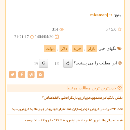
منبع:
mizansanj.ir
314
5
/
5.0
1404/04/20
21:21:17
تگهای خبر:
بازار
,
خرید
,
دلار
,
دولت
این مطلب را می پسندید؟
(0)
(1)
جدیدترین ترین مطالب مرتبط
نقش بانکها در صندوق های ارزی بازیگر اصلی یا فقط ضامن؟
افت ۳۴ درصدی فروش خودروسازان ۱۵۵ هزار خودرو در چهار ماه به فروش رسید
قیمت جهانی طلا امروز ۱۵ مرداد هر اونس به ۴۲۶۵ دلار و ۲۲ سنت رسید