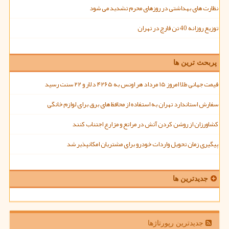
نظارت های بهداشتی در روزهای محرم تشدید می شود
توزیع روزانه 40 تن قارچ در تهران
پربحث ترین ها
قیمت جهانی طلا امروز ۱۵ مرداد هر اونس به ۴۲۶۵ دلار و ۲۲ سنت رسید
سفارش استاندارد تهران به استفاده از محافظ های برق برای لوازم خانگی
کشاورزان از روشن کردن آتش در مراتع و مزارع اجتناب کنند
پیگیری زمان تحویل واردات خودرو برای مشتریان امکانپذیر شد
جدیدترین ها
جدیدترین رپورتاژها