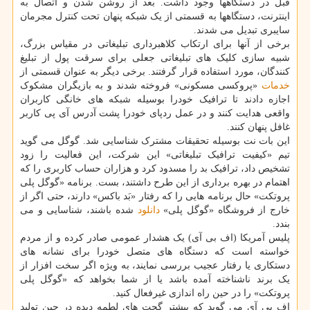
قبل در دستگاهها وجود داشت. بعد از روشن شدن و اتصال به
اینترنت، دستگاهها به قسمتی از یک شبکه پنهان تحت کنترل مجرمان
سایبری تبدیل می شدند.
برخی از آنها برای ارتکاب کلاهبرداری تبلیغاتی در مقیاس بزرگ،
شبیه سازی کلیک های تبلیغاتی جعلی برای سرقت پول از تبلیغ
کنندگان، مورد استفاده قرار گرفتند. برخی دیگر به عنوان قسمتی از
خدمات
«پروکسی مسکونی» فروخته شدند و به بازیگران مشکوک
اجازه دادند تا ترافیک خودرا بوسیله شبکه های خانگی کاربران
واقعی هدایت کنند و در عمل ردپای خودرا پشت آدرس آی پی کاربر
غافل پنهان کنند.
این بات نت بوسیله تحقیقات مشترک شناسایی شد. گوگل می گوید
تیم «کیفیت ترافیک تبلیغاتی» این شرکت، این فعالیت را زود
تشخیص داد، ترافیک بد را مسدود کرد و هزاران حساب کاربری را که
اهتمام در بهره برداری از این طرح داشتند، بست. برنامه «گوگل پلی
پروتکت» حال برنامه هایی را که رفتار «بَد باکس» دارند، حتی اگر از
خارج از فروشگاه «گوگل پلی»
دانلود
شده باشند، شناسایی و می
بندد.
پلیس آمریکا (اف بی آی) یک هشدار عمومی صادر کرده و از مردم
خواسته است که دستگاه های متصل خودرا برای نشانه های
دستکاری یا رفتار عجیب بررسی نمایند، به ویژه اگر سخت افزار از
یک برند ناشناخته آمده باشد یا از شما بخواهد که «گوگل پلی
پروتکت» را در حین راه اندازی غیرفعال کنید.
اف بی آی می گوید که بیشتر گجت های لطمه دیده در چین تولید