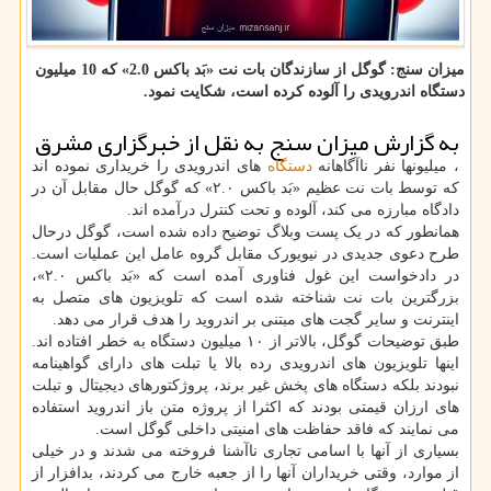
میزان سنج: گوگل از سازندگان بات نت «بَد باکس 2.0» که 10 میلیون
دستگاه اندرویدی را آلوده کرده است، شکایت نمود.
به گزارش میزان سنج به نقل از خبرگزاری مشرق
، میلیونها نفر ناآگاهانه
دستگاه
های اندرویدی را خریداری نموده اند
که توسط بات نت عظیم «بَد باکس ۲.۰» که گوگل حال مقابل آن در
دادگاه مبارزه می کند، آلوده و تحت کنترل درآمده اند.
همانطور که در یک پست وبلاگ توضیح داده شده است، گوگل درحال
طرح دعوی جدیدی در نیویورک مقابل گروه عامل این عملیات است.
در دادخواست این غول فناوری آمده است که «بَد باکس ۲.۰»،
بزرگترین بات نت شناخته شده است که تلویزیون های متصل به
اینترنت و سایر گجت های مبتنی بر اندروید را هدف قرار می دهد.
طبق توضیحات گوگل، بالاتر از ۱۰ میلیون دستگاه به خطر افتاده اند.
اینها تلویزیون های اندرویدی رده بالا یا تبلت های دارای گواهینامه
نبودند بلکه دستگاه های پخش غیر برند، پروژکتورهای دیجیتال و تبلت
های ارزان قیمتی بودند که اکثرا از پروژه متن باز اندروید استفاده
می نمایند که فاقد حفاظت های امنیتی داخلی گوگل است.
بسیاری از آنها با اسامی تجاری ناآشنا فروخته می شدند و در خیلی
از موارد، وقتی خریداران آنها را از جعبه خارج می کردند، بدافزار از