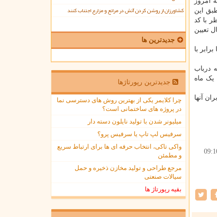
 امروز
کشاورزان از روشن کردن آتش در مراتع و مزارع اجتناب کنند
ه شد که بر طبق این
وقی متناظر با کد
ول یک سال تعیین
جدیدترین ها
رابر با
ه درباب
این یک ماه
جدیدترین رپورتاژها
ان آنها
چرا کلایمر یکی از بهترین روش های دسترسی نما
در پروژه های ساختمانی است؟
میلیونر شدن با تولید نایلون دسته دار
سرفیس لپ تاپ یا سرفیس پرو؟
واکی تاکی، انتخاب حرفه ای ها برای ارتباط سریع
09:1
و مطمئن
مرجع طراحی و تولید مخازن ذخیره و حمل
سیالات صنعتی
بقیه رپورتاژ ها