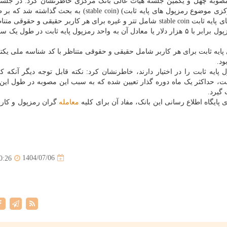
مصوبه چهل و یکمین جلسه هیات عالی بانک مرکزی خاطرنشان کرد: در جلسه
بانک مرکزی موضوع رمزپول های پایه ثابت) (stable coin) به بحث گذاشت
مصوبه اجازه داد شد سقف سرانه مجموع خرید رمزپول های پایه ثابت stable coin شامل تتر و غیره برای هر کاربر حقیقی و حق
شناسه ملی یکتا در کلیه سکوهای معاملاتی کارگزاران رمزپول برابر با ۵ هزار دلار یا معادل آن به واحد رمزپول پایه ثابت در ط
ه ثابت برای هر کاربر شامل حقیقی و حقوقی متناظر با کد شناسه ملی یکتا ب
پایه ثابت را در اختیار دارند، خاطرنشان کرد: نکته قابل توجه دیگر آنکه ک
(stable coin ) دراختیار افراد است، حداکثر یک ماه دوره گذار تعیین شده که به سبب این مصوبه در طول 
گیرد.
 پایگاه اطلاع رسانی این بانک، مفاد آن برای کلیه
معامله
گران رمزپول و کاربر
1404/07/06
0:26