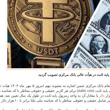
یه ثابت در هیأت عالی بانک مرکزی تصویب گردید.
به گزارش میزان سنج به نقل از مهر، ابوالسحنی، قائم مقام بانک 
بانک اظهار داشت: سقف سرانه مجموع خرید رمزپول های پایه ثابت (stable coin) برای هر کاربر حقیقی و حقوقی متناظر با ک
دلار
یا معادل آن به واحد رمزپول پایه ثابت در طول یک سال تعیین شد. ه
سقف نگهداری مجموع رمزپول های پایه ثابت برای هر کاربر شامل حقیقی و حقوقی م