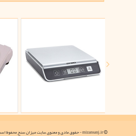
mizansanj.ir - حقوق مادی و معنوی سایت میزان سنج محفوظ است