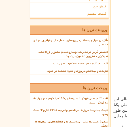
فیش حج
قیمت بیسیم
پربیننده ترین ها
تأکید بر افزایش انعطاف پذیری و تقویت نمایندگی جغرافیایی در اتاق
اسلامی
تخصص گرایی در مدیریت، نوسازی صنایع کشور را از راه جذب
نخبگان و دانش روز تضمین می نماید
قیمت هر کیلو دام زنده به ۷۴۰ هزار تومان رسید
نظارت های بهداشتی در روزهای محرم تشدید می شود
پربحث ترین ها
افت ۳۴ درصدی فروش خودروسازان ۱۵۵ هزار خودرو در چهار ماه
مرکزی ضمن اشاره به مصوبه مهم امروز ۵ مهر ماه ۱۴۰۴ هیات عالی این
به فروش رسید
د شناسه ملی یکتا
قیمت جهانی طلا امروز ۱۵ مرداد هر اونس به ۴۲۶۵ دلار و ۲۲ سنت
مین طور
رسید
تناظر با کد شناسه ملی یکتا برابر با ۱۰ هزار دلار یا معادل
سفارش استاندارد تهران به استفاده از محافظ های برق برای لوازم
خانگی