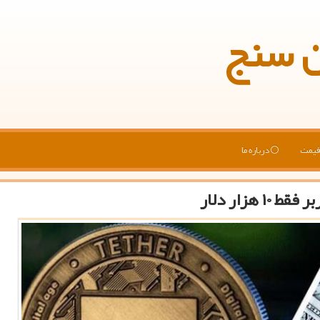
ن سنج
یمت
درباره ما
زار دلار