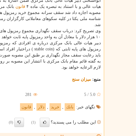
ابوالسحنی دبیر هیات عالی بانک مرکزی ضمن اشاره به 
هیات عالی و با استناد به تبصره یک ماده ۴
قانون
شد.
وی تصریح کرد: درباب سقف نگهداری مجموع رمزپول های پای
۱۰ هزار دلار یا معادل آن به واحد رمزپول پایه ثابت خواهد بود.
دبیر هیات عالی بانک مرکزی درباره ی افرادی که رمزپول 
رمزپول های پایه ثابتی که 
باید رعایت سقف مجاز نگهداری بر طبق این مصوبه صورت 
به گفته قائم مقام بانک مرکزی با انتشار این مصوبه بر روی
لازم الرعایه خواهد بود.
منبع:
میزان سنج
281
5
/
5.0
تگهای خبر:
بانك
,
خرید
,
دلار
,
قانون
این مطلب را می پسندید؟
(0)
(1)