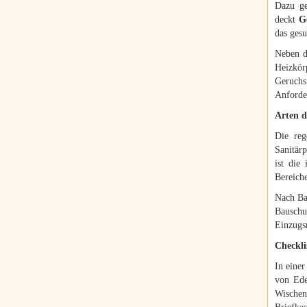
Dazu ge
deckt
G
das gesu
Neben d
Heizkö
Geruchs
Anforde
Arten 
Die re
Sanitärp
ist die
Bereich
Nach Ba
Bauschu
Einzugsr
Checkli
In eine
von Ede
Wischen