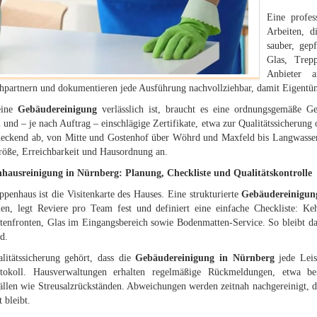
Eine profes
Arbeiten, 
sauber, gep
Glas, Trep
Anbieter a
hpartnern und dokumentieren jede Ausführung nachvollziehbar, damit Eigentüme
eine
Gebäudereinigung
verlässlich ist, braucht es eine ordnungsgemäße Ge
 und – je nach Auftrag – einschlägige Zertifikate, etwa zur Qualitätssicherung
deckend ab, von Mitte und Gostenhof über Wöhrd und Maxfeld bis Langwasser
röße, Erreichbarkeit und Hausordnung an.
hausreinigung in Nürnberg: Planung, Checkliste und Qualitätskontrolle
penhaus ist die Visitenkarte des Hauses. Eine strukturierte
Gebäudereinigun
llen, legt Reviere pro Team fest und definiert eine einfache Checkliste: 
stenfronten, Glas im Eingangsbereich sowie Bodenmatten-Service. So bleibt da
d.
litätssicherung gehört, dass die
Gebäudereinigung in Nürnberg
jede Leis
tokoll. Hausverwaltungen erhalten regelmäßige Rückmeldungen, etwa be
ällen wie Streusalzrückständen. Abweichungen werden zeitnah nachgereinigt, 
t bleibt.