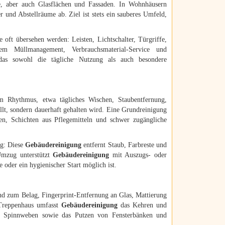
e, aber auch Glasflächen und Fassaden. In Wohnhäusern
 und Abstellräume ab. Ziel ist stets ein sauberes Umfeld,
 oft übersehen werden: Leisten, Lichtschalter, Türgriffe,
em Müllmanagement, Verbrauchsmaterial-Service und
das sowohl die tägliche Nutzung als auch besondere
m Rhythmus, etwa tägliches Wischen, Staubentfernung,
ellt, sondern dauerhaft gehalten wird. Eine Grundreinigung
en, Schichten aus Pflegemitteln und schwer zugängliche
ig: Diese
Gebäudereinigung
entfernt Staub, Farbreste und
 Umzug unterstützt
Gebäudereinigung
mit Auszugs- oder
 oder ein hygienischer Start möglich ist.
d zum Belag, Fingerprint-Entfernung an Glas, Mattierung
 Treppenhaus umfasst
Gebäudereinigung
das Kehren und
on Spinnweben sowie das Putzen von Fensterbänken und