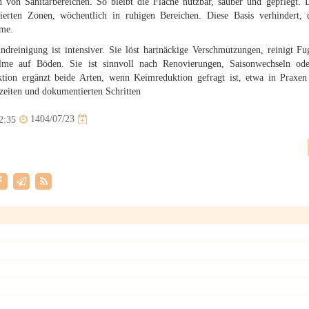
n von Sanitärbereichen. So bleibt die Fläche nutzbar, sauber und gepflegt. 
tierten Zonen, wöchentlich in ruhigen Bereichen. Diese Basis verhindert, d
me.
ndreinigung ist intensiver. Sie löst hartnäckige Verschmutzungen, reinigt F
ilme auf Böden. Sie ist sinnvoll nach Renovierungen, Saisonwechseln o
ktion ergänzt beide Arten, wenn Keimreduktion gefragt ist, etwa in Praxen o
zeiten und dokumentierten Schritten
1404/07/23
2:35