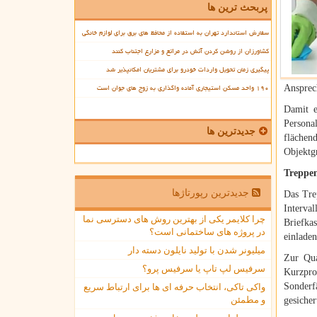
پربحث ترین ها
سفارش استاندارد تهران به استفاده از محافظ های برق برای لوازم خانگی
کشاورزان از روشن کردن آتش در مراتع و مزارع اجتناب کنند
پیگیری زمان تحویل واردات خودرو برای مشتریان امکانپذیر شد
۱۹۰ واحد مسکن استیجاری آماده واگذاری به زوج های جوان است
Ansprec
Damit 
Personal
جدیدترین ها
flächen
Objektg
Treppen
جدیدترین رپورتاژها
Das Trep
Interva
چرا کلایمر یکی از بهترین روش های دسترسی نما
Briefka
در پروژه های ساختمانی است؟
einladen
میلیونر شدن با تولید نایلون دسته دار
Zur Qua
سرفیس لپ تاپ یا سرفیس پرو؟
Kurzpro
Sonderf
واکی تاکی، انتخاب حرفه ای ها برای ارتباط سریع
و مطمئن
gesicher