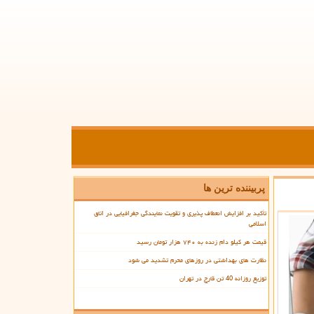
پربیننده ترین ها
تأکید بر افزایش انعطاف پذیری و تقویت نمایندگی جغرافیایی در اتاق
اسلامی
قیمت هر کیلو دام زنده به ۷۴۰ هزار تومان رسید
نظارت های بهداشتی در روزهای محرم تشدید می شود
توزیع روزانه 40 تن قارچ در تهران