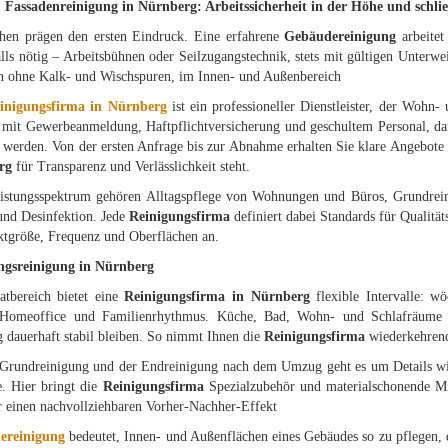
 Fassadenreinigung in Nürnberg: Arbeitssicherheit in der Höhe und schlie
chen prägen den ersten Eindruck. Eine erfahrene
Gebäudereinigung
arbeite
lls nötig – Arbeitsbühnen oder Seilzugangstechnik, stets mit gültigen Unterw
n ohne Kalk- und Wischspuren, im Innen- und Außenbereich
inigungsfirma in Nürnberg
ist ein professioneller Dienstleister, der Wohn-
n mit Gewerbeanmeldung, Haftpflichtversicherung und geschultem Personal, da
 werden. Von der ersten Anfrage bis zur Abnahme erhalten Sie klare Angebote 
rg
für Transparenz und Verlässlichkeit steht.
stungsspektrum gehören Alltagspflege von Wohnungen und Büros, Grundreini
und Desinfektion. Jede
Reinigungsfirma
definiert dabei Standards für Qualitä
ktgröße, Frequenz und Oberflächen an.
gsreinigung in Nürnberg
atbereich bietet eine
Reinigungsfirma in Nürnberg
flexible Intervalle: w
 Homeoffice und Familienrhythmus. Küche, Bad, Wohn- und Schlafräume w
 dauerhaft stabil bleiben. So nimmt Ihnen die
Reinigungsfirma
wiederkehrend
 Grundreinigung und der Endreinigung nach dem Umzug geht es um Details wi
e. Hier bringt die
Reinigungsfirma
Spezialzubehör und materialschonende M
ür einen nachvollziehbaren Vorher-Nachher-Effekt
ereinigung
bedeutet, Innen- und Außenflächen eines Gebäudes so zu pflegen, d