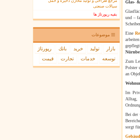
مرجع طراحی و تولید مخازن ذخیره و حمل
Glas- &
سیالات صنعتی
Glasflä
بقیه رپورتاژ ها
und – fa
Scheibe
Eine
Re
موضوعات
arbeite
gepflegt
بازار
تولید
خرید
بانك
رپورتاژ
Nürnbe
توسعه
خدمات
تجارت
قیمت
Zum Lei
Polster 
an Obje
Wohnun
Im Priv
Alltag,
Ordnung
Bei der
Bereich
sorgt f
Gebäud