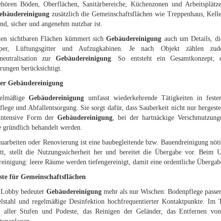
hören Böden, Oberflächen, Sanitärbereiche, Küchenzonen und Arbeitsplätz
ebäudereinigung
zusätzlich die Gemeinschaftsflächen wie Treppenhaus, Keller
nd, sicher und angenehm nutzbar ist.
en sichtbaren Flächen kümmert sich
Gebäudereinigung
auch um Details, die
rper, Lüftungsgitter und Aufzugkabinen. Je nach Objekt zählen zud
neutralisation zur
Gebäudereinigung
. So entsteht ein Gesamtkonzept, 
rungen berücksichtigt.
der Gebäudereinigung
gelmäßige
Gebäudereinigung
umfasst wiederkehrende Tätigkeiten in feste
flege und Abfallentsorgung. Sie sorgt dafür, dass Sauberkeit nicht nur hergest
 intensive Form der
Gebäudereinigung
, bei der hartnäckige Verschmutzung
e gründlich behandelt werden.
uarbeiten oder Renovierung ist eine baubegleitende bzw. Bauendreinigung nöt
tt, stellt die Nutzungssicherheit her und bereitet die Übergabe vor. Beim
einigung: leere Räume werden tiefengereinigt, damit eine ordentliche Übergabe
ste für Gemeinschaftsflächen
r Lobby bedeutet
Gebäudereinigung
mehr als nur Wischen: Bodenpflege passen
lstahl und regelmäßige Desinfektion hochfrequentierter Kontaktpunkte. Im
 aller Stufen und Podeste, das Reinigen der Geländer, das Entfernen v