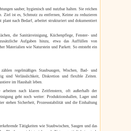
tungen sauber, hygienisch und nutzbar halten. Sie reichen
n. Ziel ist es, Schmutz zu entfernen, Keime zu reduzieren
 plant nach Bedarf, arbeitet strukturiert und dokumentiert
chen, die Sanitärreinigung, Küchenpflege, Fenster- und
sätzliche Aufgaben hinzu, etwa das Auffüllen von
er Materialien wie Naturstein und Parkett. So entsteht ein
zählen regelmäßiges Staubsaugen, Wischen, Bad- und
 sind Verlässlichkeit, Diskretion und flexible Zeiten.
ustiere im Haushalt leben.
arbeiten nach klaren Zeitfenstern, oft außerhalb der
einigung geht noch weiter: Produktionshallen, Lager und
r stehen Sicherheit, Prozessstabilität und die Einhaltung
derkehrende Tätigkeiten wie Staubwischen, Saugen und das