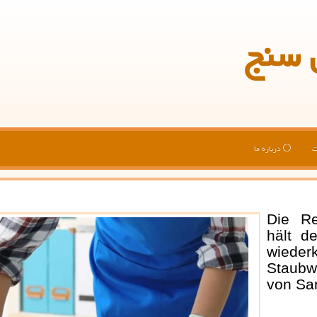
 سنج
ت
درباره ما
Die Reg
hält d
wiede
Staubw
von San