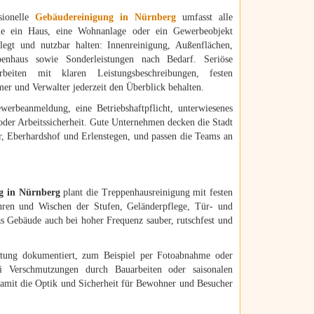
sionelle
Gebäudereinigung in Nürnberg
umfasst alle
die ein Haus, eine Wohnanlage oder ein Gewerbeobjekt
flegt und nutzbar halten: Innenreinigung, Außenflächen,
penhaus sowie Sonderleistungen nach Bedarf. Seriöse
rbeiten mit klaren Leistungsbeschreibungen, festen
r und Verwalter jederzeit den Überblick behalten.
werbeanmeldung, eine Betriebshaftpflicht, unterwiesenes
 oder Arbeitssicherheit. Gute Unternehmen decken die Stadt
, Eberhardshof und Erlenstegen, und passen die Teams an
g in Nürnberg
plant die Treppenhausreinigung mit festen
Kehren und Wischen der Stufen, Geländerpflege, Tür- und
s Gebäude auch bei hoher Frequenz sauber, rutschfest und
tung dokumentiert, zum Beispiel per Fotoabnahme oder
i Verschmutzungen durch Bauarbeiten oder saisonalen
damit die Optik und Sicherheit für Bewohner und Besucher