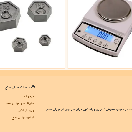
صفحات میزان سنج
درباره ما
تبلیغات در میزان سنج
در دنیای سنجش ؛ ترازو و باسکول برای هر نیاز، از میزان سنج
رپورتاژ آگهی
آرشیو میزان سنج