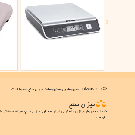
mizansanj.ir - حقوق مادی و معنوی سایت میزان سنج محفوظ است
میزان سنج
خدمات و فروش ترازو و باسکول و ابزار سنجش ؛ میزان سنج، همراه همیشگی شما 
بخواهید