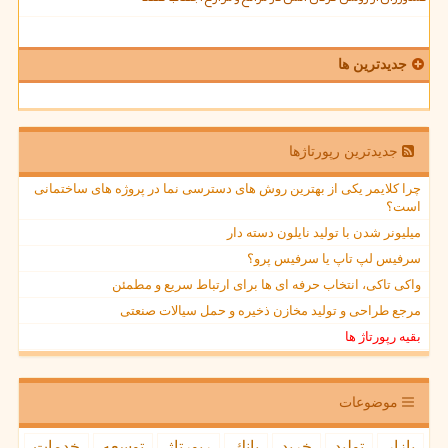
جدیدترین ها
جدیدترین رپورتاژها
چرا کلایمر یکی از بهترین روش های دسترسی نما در پروژه های ساختمانی
است؟
میلیونر شدن با تولید نایلون دسته دار
سرفیس لپ تاپ یا سرفیس پرو؟
واکی تاکی، انتخاب حرفه ای ها برای ارتباط سریع و مطمئن
مرجع طراحی و تولید مخازن ذخیره و حمل سیالات صنعتی
بقیه رپورتاژ ها
موضوعات
بازار
تولید
خرید
بانك
رپورتاژ
توسعه
خدمات