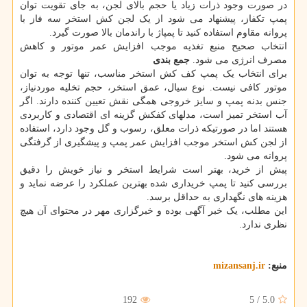
در صورت وجود ذرات زیاد یا حجم بالای لجن، به جای تقویت توان
پمپ تکفاز، پیشنهاد می شود از یک لجن کش استخر سه فاز با
پروانه مقاوم استفاده کنید تا پمپاژ با راندمان بالا صورت گیرد.
انتخاب صحیح منبع تغذیه موجب افزایش عمر موتور و کاهش
مصرف انرژی می شود.
جمع بندی
برای انتخاب یک پمپ کف کش استخر مناسب، تنها توجه به توان
موتور کافی نیست. نوع سیال، عمق استخر، حجم تخلیه موردنیاز،
جنس بدنه پمپ و سایز خروجی همگی نقش تعیین کننده دارند. اگر
آب استخر تمیز است، مدلهای کفکش گزینه ای اقتصادی و کاربردی
هستند اما در صورتیکه ذرات معلق، رسوب و گل وجود دارد، استفاده
از لجن کش استخر موجب افزایش عمر پمپ و پیشگیری از گرفتگی
پروانه می شود.
پیش از خرید، بهتر است شرایط استخر و نیاز خویش را دقیق
بررسی کنید تا پمپ خریداری شده بهترین عملکرد را عرضه نماید و
هزینه های نگهداری به حداقل برسد.
این مطلب، یک خبر آگهی بوده و خبرگزاری مهر در محتوای آن هیچ
نظری ندارد.
منبع:
mizansanj.ir
192
5
/
5.0