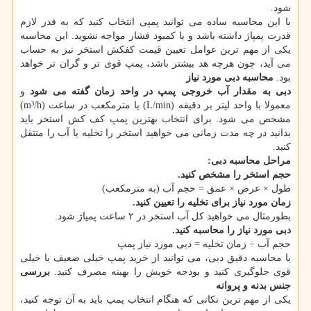
شود.
با این محاسبه ساده می توانید پمپی انتخاب کنید که به قدر لازم
قدرت پمپاژ داشته باشد و با کمبود فشار مواجه نشوید. این محاسبه
یکی از مهم ترین عوامل تعیین قیمت کفکش استخر نیز به حساب
می آید، چون هرچه هد بیشتر باشد، پمپ قوی تر و گران تر خواهد
بود.
محاسبه دبی مورد نیاز
دبی به مقدار آب خروجی پمپ در واحد زمان گفته می شود
و
معمولا با واحد لیتر بر دقیقه (L/min) یا مترمکعب در ساعت (m³/h)
مشخص می شود. برای انتخاب بهترین پمپ کف کش استخر باید
بدانید در چه مدت زمانی می خواهید استخر را تخلیه یا آب را منتقل
کنید.
مراحل محاسبه دبی:
حجم استخر را مشخص کنید.
طول × عرض × عمق = حجم آب (به مترمکعب)
زمان مورد نیاز برای تخلیه را تعیین کنید.
بطورمثال می خواهید کل آب استخر در ۲ ساعت پمپاژ شود.
دبی مورد نیاز را محاسبه کنید.
حجم آب ÷ زمان تخلیه = دبی مورد نیاز پمپ
با محاسبه دقیق دبی، می توانید از خرید پمپ خیلی ضعیف یا خیلی
قوی جلوگیری کنید و بودجه خویش را بهینه مصرف کنید.
بررسی
جنس بدنه و پروانه
یکی از مهم ترین نکاتی که هنگام انتخاب پمپ باید به آن توجه کنید،