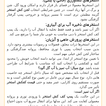
استخرهای کشاورزی (خاکی یا بتنی):
این استخرها معمولا در فضای باز قرار دارند و امکان ورود گل، شن
و برگ در آنها زیاد است. در چنین شرایطی انتخاب
لجن کش استخر
گزینه مطمئن تری است تا مسیر پروانه و خروجی پمپ گرفتار
گرفتگی نشود.
استخرهای ذخیره آب برای آبیاری:
اگر آب تمیز باشد و قصد فقط تخلیه یا انتقال آب را دارید، یک پمپ
کف کش استخر با دبی مناسب به خوبی نیاز شما را مرتفع می کند.
استخرهای پرورش ماهی و آبزیان:
در این استخرها ذرات معلق، فضولات و رسوبات بیشتری وجود دارد.
بدین سبب انتخاب پمپی با توری محافظ، پروانه ضدگرفتگی و
ساختار لجن کش خیلی مهم است.
با تعیین نوع استخر از ابتدا، می توانید دامنه انتخاب خویش را محدود
کنید و کفکشی را انتخاب کنید که متناسب با شرایط آب طراحی
شده باشد.
نوع سیال؛ آب تمیز یا آب گل آلود؟
قبل از انتخاب باید مشخص شود که سیال داخل استخر چه خاصیت
هایی دارد. نوع سیال مهم ترین عامل در تعیین نوع کفکش است و به
صورت مستقیم روی کارایی، عمر مفید و حتی
قیمت کفکش استخر
تأثیر می گذارد.
اگر آب تمیز است:
در این حالت، یک
پمپ کف کش استخر
با ورودی توری و پروانه
معمولی کفایت می کند. این مدلها برای انتقال سریع آب بدون احتیاج
به مقاومت بالا در مقابل ذرات جامد طراحی شده اند.