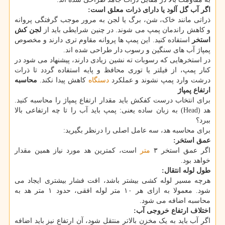
اگر آب گل آلود یا دارای ذرات معلق است:
ذراتی مانند خاک، شن، برگ یا لجن به مرور موجب گرفتگی پروانه
و کاهش راندمان پمپ می شوند. در چنین شرایطی باید از
لجن کش
استخر
استفاده کنید. این پمپ ها پروانه مقاوم تری دارند و مخصوص
پمپاژ آب های سنگین و رسوب دار طراحی شده اند.
در استخرهایی که رسوبات ته نشین زیادی دارند، پیشنهاد می شود در
کنار پمپ، از فیلتر یا توری محافظ و پایه استفاده گردد تا ذرات
درشت وارد پمپ نشوند و عملکرد
دستگاه
کاهش پیدا نکند.
محاسبه
ارتفاع پمپاژ
برای انتخاب درست کفکش باید مقدار ارتفاع پمپاژ را محاسبه کنید.
هد (Head) به زبان ساده یعنی: پمپ باید آب را تا چه ارتفاعی بالا
ببرد؟
برای محاسبه هد، سه عامل اصلی را درنظر بگیرید:
عمق استخر:
اگر عمق استخر ۳
متر
است، کمترین هد مورد نیاز همین مقدار
خواهد بود.
طول لوله انتقال:
هرچه مسیر لوله کشی بیشتر باشد، افت فشار بیشتری ایجاد می
شود. معمولا به ازای هر ۱۰ متر لوله افقی، حدود ۱ متر هد به
محاسبه اضافه می شود.
اختلاف ارتفاع خروجی آب:
اگر آب باید به یک مخزن بالاتر منتقل شود، آن ارتفاع نیز باید اضافه