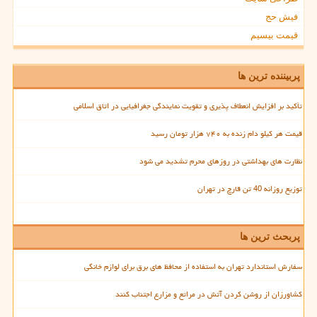
فیش حج
قیمت بیسیم
پربیننده ترین ها
تأکید بر افزایش انعطاف پذیری و تقویت نمایندگی جغرافیایی در اتاق اسلامی
قیمت هر کیلو دام زنده به ۷۴۰ هزار تومان رسید
نظارت های بهداشتی در روزهای محرم تشدید می شود
توزیع روزانه 40 تن قارچ در تهران
پربحث ترین ها
سفارش استاندارد تهران به استفاده از محافظ های برق برای لوازم خانگی
کشاورزان از روشن کردن آتش در مراتع و مزارع اجتناب کنند