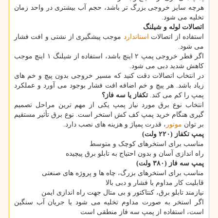
هرچه سایز خروجی بزرگ تر باشد، حجم آب بیشتری در واحد زمان
تخلیه می شود.
اتصالات لوله و شیلنگ
استفاده از اتصالات
استاندارد
موجب پیشگیری از نشتی و افت فشار
می شود.
اگر قطر خروجی پمپ ۲ اینچ باشد، استفاده از شیلنگ ۱ اینچ موجب
کاهش شدید دبی می شود.
در انتخاب اتصالات دقت کنید که مسیر خروجی بدون پیچ و خم های
زیاد باشد. هر پیچ و خم اضافه افت فشار بوجود می آورد و عملکرد
پمپ را کم می کند.
تکفاز یا سه فاز؟
انتخاب نوع برق مورد نیاز پمپ یکی از مهم ترین مراحل تصمیم
گیری هنگام خرید پمپ کف کش استخر است. نوع برق تأثیر مستقیم
بر توان
موتور
، قدرت پمپاژ و هزینه های نصب دارد.
پمپ تکفاز (۲۲۰ ولت)
مناسب برای استخرهای کوچک و متوسط
راه اندازی آسان و بدون احتیاج به تابلو برق پیچیده
پمپ سه فاز (۳۸۰ ولت)
مناسب برای استخرهای بزرگ، چاه ها و پروژه های صنعتی
قابلیت کار مداوم با فشار و دبی بالا
نیازمند تابلو برق، کنتاکتور و بی متال جهت راه اندازی ایمن
اگر استخر به صورت مداوم تخلیه می شود یا جریان آب سنگین
است، استفاده از پمپ سه فاز منطقی است