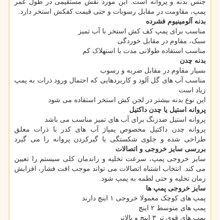
جنس بدنه و پروانه است. این مورد نقش مستقیمی در طول عمر
پمپ، مقاومت در مقابل رسوبات و حتی قیمت کفکش استخر دارد.
بدنه آلومینیوم فشرده
مناسب برای پمپ کف کش استخر با آب تمیز
سبک، مقاوم در مقابل خوردگی
مناسب استفاده طولانی مدت با استهلاک کم
بدنه چدن
بسیار مقاوم در مقابل ضربه و رسوب
مناسب آب های گل آلود و کاربردهایی که احتمال ورود ذرات به پمپ
زیاد است
این نوع بدنه بیشتر در لجن کش استخر استفاده می شود
پروانه استیل یا چدن داکتیل
پروانه استیل ضدزنگ برای آب های تمیز مناسب می باشد
پروانه چدن داکتیل مخصوص پمپاژ آب های کدر با ذرات معلق
طراحی شده و جلوی شکستگی یا گیرکردن پروانه را می گیرد
بررسی سایز خروجی و اتصالات
سایز خروجی پمپ، سرعت تخلیه و راندمان کلی سیستم را تعیین
می کند. انتخاب اشتباه اتصالات می تواند موجب افت فشار، افزایش
زمان تخلیه و حتی لطمه به پمپ شود.
سایز خروجی پمپ ها
پمپ های کوچک معمولا خروجی ۱ اینچ دارند
پمپ های متوسط ۲ اینچ
پمپ های قوی تر ۳ اینچ و بالاتر