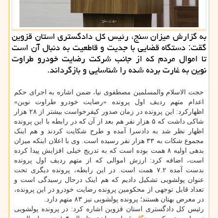
به گزارش میزان سنج، رئیس کل دادگستری استان قزوین
گقت: دستگاه قضایی با جدیت و قاطعیت به دنبال آن است
تا اموال مردم که از جانب شرکت رضایت خودرو طراوت
نوین به غارت برده شده را شناسایی و بازگرداند.
حجت الاسلام والمسلمین مصطفوی نیا، ضمن اشاره به اجرای حکم
اعدام متهم ردیف اول پرونده «رضایت خودرو طراوت نوین»
اظهارکرد: این پرونده در زمان صدور کیفرخواست بیشتر از ۲۸ هزار
شاکی داشت که ۵ هزار نفر هم بعد از آن که در رابطه با این پرونده
اظهار نظر شد به دادسرا آمده و طرح شکایت کردند و هم اینک
مجموع شکات به ۳۳ هزار نفر رسیده است. وی با اعلان اینکه میزان
بدهی اولیه ۸ همت بوده است که به تدریج خیلی افزایش پیدا کرده
است، اضافه کرد: ارزش اموالی که از متهم ردیف اول پرونده
بدست آمده ۷.۲ همت است. در این رابطه، پرونده دیگری تحت
عنوان پولشویی تشکیل دادیم که هم اینک درحال رسیدگی است و
تعداد قابل توجهی از محکومین پرونده رضایت خودرو در این پرونده،
در معرض بهتان هستند؛ پرونده پولشویی نیز ۸۳ متهم دارد.
رئیس کل دادگستری استان قزوین اشاره کرد: در پرونده پولشویی