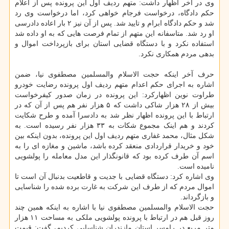
وی در آخر اظهار داشت: متهم ردیف اول این پرونده پس از اعلام
حکم دادگاه، درخواست فرجام خواهی کرد، اما درخواست وی رد
شد و حکم دادگاه ابرام و تایید شد. پس از آن نیز ۲ بار اعاده دادرسی
او رد شد. متاسفانه این متهم از تمام فرصت هایی که به او داده شد
استفاده نکرد و با دستگاه قضایی استان برای بازپرداخت اموال و
بدهی مردم همکاری نکرد.
حرف آخر اینکه حجت الاسلام والمسلمین مصطفوی نیا، ضمن
اشاره به اجرای حکم اعدام متهم ردیف اول پرونده رضایت خودرو
طراوت نوین اظهارکرد: این پرونده در زمان صدور کیفرخواست
بیش از ۲۸ هزار شاکی داشت که ۵ هزار نفر هم پس از آن که در
ارتباط با این پرونده اظهار نظر شد به دادسرا آمده و طرح شکایت
کردند و هم اینک مجموع شکات به ۳۳ هزار نفر رسیده است. به
شکل مثال، محمد غفاری متهم ردیف اول این پرونده، بدون اینکه بین
خود و خریدار قراردادی منعقد کرده باشد، ماشین و مغازه ای را به
اسم آن طرف کرده بود که قانونگذار این مدل معامله را پولشویی
نامیده است.
وی اشاره کرد: دستگاه قضایی با جدیت و قاطعیت بدنبال آن است تا
اموال مردم که از طرف این شرکت به غارت برده شده را شناسایی
و بازگرداند.
حجت الاسلام والمسلمین مصطفوی نیا با اشاره به اینکه همین چند
روز قبل هم در ارتباط با پرونده پولشویی ملکی به مساحت ۱۱ هزار
متر مربع در رامسر استان مازندران شناسایی کردیم، گفت: قیمت