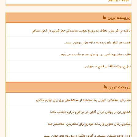
پربیننده ترین ها
تأکید بر افزایش انعطاف پذیری و تقویت نمایندگی جغرافیایی در اتاق اسلامی
قیمت هر کیلو دام زنده به ۷۴۰ هزار تومان رسید
نظارت های بهداشتی در روزهای محرم تشدید می شود
توزیع روزانه 40 تن قارچ در تهران
پربحث ترین ها
سفارش استاندارد تهران به استفاده از محافظ های برق برای لوازم خانگی
کشاورزان از روشن کردن آتش در مراتع و مزارع اجتناب کنند
پیگیری زمان تحویل واردات خودرو برای مشتریان امکانپذیر شد
۱۹۰ واحد مسکن استیجاری آماده واگذاری به زوج های جوان است