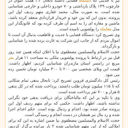
نیز با جدیتی که
دستگاه
قضایی داشته تابحال ۱.۴ همت اموال در
چارچوب ۱۳۹ پلاک بازداشتی و ۷۰ خودرو داخلی و خارجی شناسایی
شده است. به صورت مثال، محمد غفاری متهم ردیف اول این
پرونده، بدون این که بین خود و خریدار قراردادی منعقد کرده باشد،
ماشین و مغازه ای را به اسم آن طرف کرده بود که قانونگذار این
مدل
معامله
را پولشویی نامیده است.
وی تصریح کرد: دستگاه قضایی با جدیت و قاطعیت بدنبال آن است تا
اموال مردم که از جانب این شرکت به غارت برده شده را شناسایی
و بازگرداند.
حجت الاسلام والمسلمین مصطفوی نیا با اعلان اینکه همین چند روز
قبل نیز در ارتباط با پرونده پولشویی ملکی به مساحت ۱۱ هزار
متر
مربع در رامسر استان مازندران شناسایی کردیم، اظهار داشت:
قیمت این ویلای شخصی بین ۲۰۰ تا ۳۰۰ میلیارد تومان تخمین زده
می شود.
رئیس کل دادگستری قزوین تصریح کرد: تابحال بدهی تمام شکاتی
که تا ۱۱۵ میلیون تومان طلب داشتند، پرداخت شده که در کل بدهی
۵ هزار و ۷۰۰ نفر پرداخت شده است.
وی با تکیه بر این که مالباختگان برای دریافت بدهی خود نگرانی
نداشته باشند، اظهار داشت: حکمی که برای متهم ردیف اول این
پرونده صادر شده بود، اعدام و ردمال بوده است. حکم اعدام اجرا
شده و رد مال نیز همچنان در دست انجام و رسیدگی است.
حجت الاسلام والمسلمین مصطفوی نیا ضمن اشاره به این که برای
املاکی که از این متهم شناسایی شده ۲ بار مزایده برگزار کردیم،