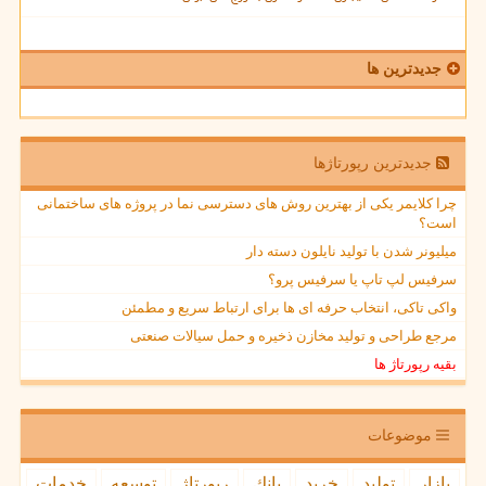
جدیدترین ها
جدیدترین رپورتاژها
چرا کلایمر یکی از بهترین روش های دسترسی نما در پروژه های ساختمانی
است؟
میلیونر شدن با تولید نایلون دسته دار
سرفیس لپ تاپ یا سرفیس پرو؟
واکی تاکی، انتخاب حرفه ای ها برای ارتباط سریع و مطمئن
مرجع طراحی و تولید مخازن ذخیره و حمل سیالات صنعتی
بقیه رپورتاژ ها
موضوعات
بازار
تولید
خرید
بانك
رپورتاژ
توسعه
خدمات