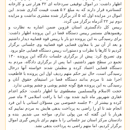
اظهار داشت: در اموال توقیفی سردخانه ای ۳۲ هزار تنی و کارخانه
کنستانتره قرار دارند که به مبلغ ۵.۲ همت قیمت گذاری شدند. این
اموال در مزایده اول که ۵ آذر برگزار شده مشتری نداشت و مزایده
دوم نیز ۲۲ آذرماه برگزار می گردد.
رییس کل دادگستری استان قزوین ضمن اشاره به نظارت و
رهنمودهای مستمر رییس دستگاه قضا در این پرونده اظهار داشت:
برای رسیدگی به این پرونده دو بار با رییس قوه قضاییه دیدار داشتیم
و بعد از آن نیز با معاون قضایی قوه قضاییه وی جلساتی برگزار
کردیم تا کارها با نظرات و دستورات رییس دستگاه قضایی جلو برود.
وی تصریح کرد: پیش از برگزاری جلسات دادگاه این پرونده ۱۳۰
تجمع در سطح شهر داشتیم، اما پس از برگزاری دادگاه، مردم به
دستگاه قضایی اعتماد کرده و مطمئن شدند خواسته آنها درحال
رسیدگی است، حال نیز حکم متهم ردیف اول این پرونده با قاطعیت
اجرا شد تا مردم بدانند دستگاه قضا در استیفای حقوق آنان و
رسیدگی به این پرونده هیچ گونه چشم پوشی و چشم پوشی ندارد.
حجت الاسلام والمسلمین مصطفوی نیا اظهار داشت: حکم اعدام
غفاری شهریور ماه تایید شده بود، اما با رافت اسلامی ۴ ماه صبر
کرده و بیشتر از ۳۰ جلسه خصوصی بین مسؤلان استانی با این فرد
انجام شد تا او را راضی به پرداخت بدهی هایش به مردم نماییم که
هربار با این گفته که من پولی ندارم، مواجه می شدیم. بنده و
دادستان مرکز استان نیز جلساتی را با متهم برای بازپس گیری اموال
برگزار کردیم، اما متهم راضی به پرداخت بدهی نشد.