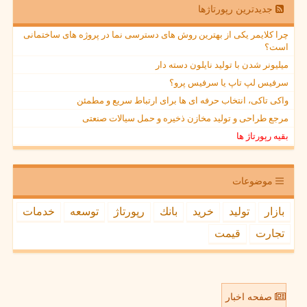
جدیدترین رپورتاژها
چرا کلایمر یکی از بهترین روش های دسترسی نما در پروژه های ساختمانی
است؟
میلیونر شدن با تولید نایلون دسته دار
سرفیس لپ تاپ یا سرفیس پرو؟
واکی تاکی، انتخاب حرفه ای ها برای ارتباط سریع و مطمئن
مرجع طراحی و تولید مخازن ذخیره و حمل سیالات صنعتی
بقیه رپورتاژ ها
موضوعات
بازار
تولید
خرید
بانك
رپورتاژ
توسعه
خدمات
تجارت
قیمت
صفحه اخبار