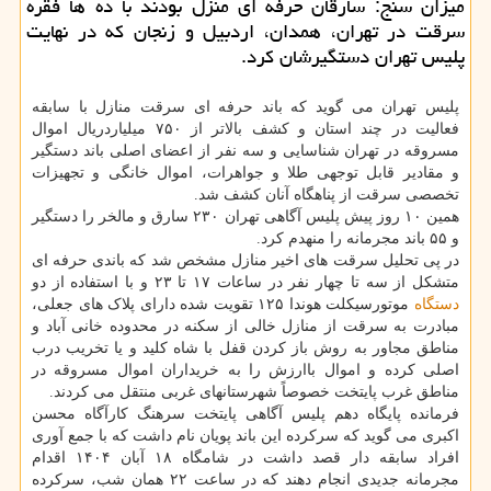
میزان سنج: سارقان حرفه ای منزل بودند با ده ها فقره
سرقت در تهران، همدان، اردبیل و زنجان که در نهایت
پلیس تهران دستگیرشان کرد.
پلیس تهران می گوید که باند حرفه ای سرقت منازل با سابقه
فعالیت در چند استان و کشف بالاتر از ۷۵۰ میلیاردریال اموال
مسروقه در تهران شناسایی و سه نفر از اعضای اصلی باند دستگیر
و مقادیر قابل توجهی طلا و جواهرات، اموال خانگی و تجهیزات
تخصصی سرقت از پناهگاه آنان کشف شد.
همین ۱۰ روز پیش پلیس آگاهی تهران ۲۳۰ سارق و مالخر را دستگیر
و ۵۵ باند مجرمانه را منهدم کرد.
در پی تحلیل سرقت های اخیر منازل مشخص شد که باندی حرفه ای
متشکل از سه تا چهار نفر در ساعات ۱۷ تا ۲۳ و با استفاده از دو
دستگاه
موتورسیکلت هوندا ۱۲۵ تقویت شده دارای پلاک های جعلی،
مبادرت به سرقت از منازل خالی از سکنه در محدوده خانی آباد و
مناطق مجاور به روش باز کردن قفل با شاه کلید و یا تخریب درب
اصلی کرده و اموال باارزش را به خریداران اموال مسروقه در
مناطق غرب پایتخت خصوصاً شهرستانهای غربی منتقل می کردند.
فرمانده پایگاه دهم پلیس آگاهی پایتخت سرهنگ کارآگاه محسن
اکبری می گوید که سرکرده این باند پویان نام داشت که با جمع آوری
افراد سابقه دار قصد داشت در شامگاه ۱۸ آبان ۱۴۰۴ اقدام
مجرمانه جدیدی انجام دهند که در ساعت ۲۲ همان شب، سرکرده