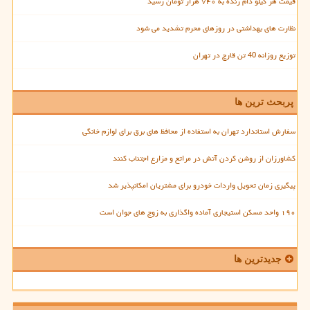
قیمت هر کیلو دام زنده به ۷۴۰ هزار تومان رسید
نظارت های بهداشتی در روزهای محرم تشدید می شود
توزیع روزانه 40 تن قارچ در تهران
پربحث ترین ها
سفارش استاندارد تهران به استفاده از محافظ های برق برای لوازم خانگی
کشاورزان از روشن کردن آتش در مراتع و مزارع اجتناب کنند
پیگیری زمان تحویل واردات خودرو برای مشتریان امکانپذیر شد
۱۹۰ واحد مسکن استیجاری آماده واگذاری به زوج های جوان است
جدیدترین ها