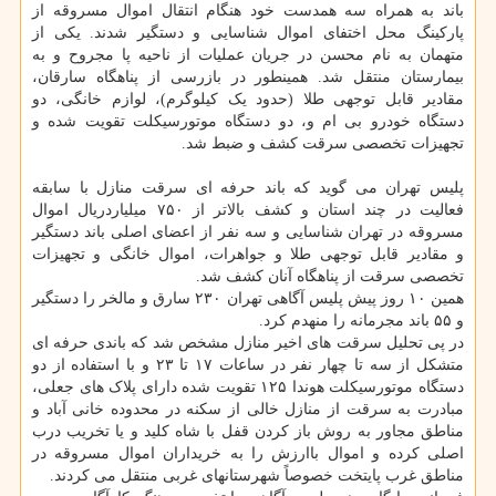
باند به همراه سه همدست خود هنگام انتقال اموال مسروقه از
پارکینگ محل اختفای اموال شناسایی و دستگیر شدند. یکی از
متهمان به نام محسن در جریان عملیات از ناحیه پا مجروح و به
بیمارستان منتقل شد. همینطور در بازرسی از پناهگاه سارقان،
مقادیر قابل توجهی طلا (حدود یک کیلوگرم)، لوازم خانگی، دو
دستگاه خودرو بی ام و، دو دستگاه موتورسیکلت تقویت شده و
تجهیزات تخصصی سرقت کشف و ضبط شد.
پلیس تهران می گوید که باند حرفه ای سرقت منازل با سابقه
فعالیت در چند استان و کشف بالاتر از ۷۵۰ میلیاردریال اموال
مسروقه در تهران شناسایی و سه نفر از اعضای اصلی باند دستگیر
و مقادیر قابل توجهی طلا و جواهرات، اموال خانگی و تجهیزات
تخصصی سرقت از پناهگاه آنان کشف شد.
همین ۱۰ روز پیش پلیس آگاهی تهران ۲۳۰ سارق و مالخر را دستگیر
و ۵۵ باند مجرمانه را منهدم کرد.
در پی تحلیل سرقت های اخیر منازل مشخص شد که باندی حرفه ای
متشکل از سه تا چهار نفر در ساعات ۱۷ تا ۲۳ و با استفاده از دو
دستگاه موتورسیکلت هوندا ۱۲۵ تقویت شده دارای پلاک های جعلی،
مبادرت به سرقت از منازل خالی از سکنه در محدوده خانی آباد و
مناطق مجاور به روش باز کردن قفل با شاه کلید و یا تخریب درب
اصلی کرده و اموال باارزش را به خریداران اموال مسروقه در
مناطق غرب پایتخت خصوصاً شهرستانهای غربی منتقل می کردند.