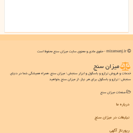
mizansanj.ir - حقوق مادی و معنوی سایت میزان سنج محفوظ است
میزان سنج
خدمات و فروش ترازو و باسکول و ابزار سنجش ؛ میزان سنج، همراه همیشگی شما در دنیای
سنجش ؛ ترازو و باسکول برای هر نیاز، از میزان سنج بخواهید
صفحات میزان سنج
درباره ما
تبلیغات در میزان سنج
رپورتاژ آگهی