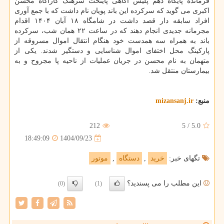
فرمانده پایگاه دهم پلیس آگاهی پایتخت سرهنگ کارآگاه محسن
اکبری می گوید که سرکرده این باند پویان نام داشت که با جمع آوری
افراد سابقه دار قصد داشت در شامگاه ۱۸ آبان ۱۴۰۴ اقدام
مجرمانه جدیدی انجام دهند که در ساعت ۲۲ همان شب، سرکرده
باند به همراه سه همدست خود هنگام انتقال اموال مسروقه از
پارکینگ محل اختفای اموال شناسایی و دستگیر شدند. یکی از
متهمان به نام محسن در جریان عملیات از ناحیه پا مجروح و به
بیمارستان منتقل شد.
منبع:
mizansanj.ir
212
5
/
5.0
1404/09/23
18:49:09
تگهای خبر:
خرید
,
دستگاه
,
موتور
این مطلب را می پسندید؟
(0)
(1)