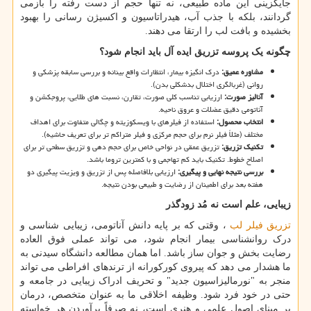
جایگزینی این ماده طبیعی، نه تنها حجم از دست رفته را بازمی
گردانند، بلکه با جذب آب، هیدراتاسیون و اکسیژن رسانی را بهبود
بخشیده و بافت لب را ارتقا می دهند.
چگونه یک پروسه تزریق ایده آل باید انجام شود؟
مشاوره عمیق
:
درک انگیزه بیمار، انتظارات واقع بینانه و بررسی سابقه پزشکی و
روانی (غربالگری اختلال بدشکلی بدن).
آنالیز صورت
:
ارزیابی تناسب کلی صورت، تقارن، نسبت های طلایی، پروجکشن و
آناتومی دقیق عضلات و عروق ناحیه.
انتخاب محصول
:
استفاده از فیلرهای با ویسکوزیته و چگالی متفاوت برای اهداف
مختلف (مثلاً فیلر نرم برای حجم مرکزی و فیلر متراکم تر برای تعریف حاشیه).
تکنیک تزریق
:
تزریق عمقی در نواحی خاص برای حجم دهی و تزریق سطحی تر برای
اصلاح خطوط. تکنیک باید کم تهاجمی و با کمترین تروما باشد.
بررسی نتیجه نهایی و پیگیری
:
ارزیابی بلافاصله پس از تزریق و ویزیت پیگیری دو
هفته بعد برای اطمینان از رضایت و طبیعی بودن نتیجه.
زیبایی، علم است نه مُد زودگذر
تزریق فیلر لب
، وقتی که بر پایه دانش آناتومی، زیبایی شناسی و
درک روانشناسی بیمار انجام شود، می تواند عملی فوق العاده
رضایت بخش و جوان ساز باشد. اما همان مطالعه دانشگاه سیدنی به
ما هشدار می دهد که پیروی کورکورانه از ترندهای افراطی می تواند
منجر به "نورمالیزاسیون جدید" و تحریف ادراک زیبایی در جامعه و
حتی در خود فرد شود. وظیفه اخلاقی ما به عنوان متخصص، درمان
بر مبنای اصول علمی و هنری است، نه صرفاً برآوردن هر خواسته