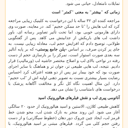
تمایلات نامتعادل، حیاتی می شود.
زمانی که "بیشتر" به معنی "کمتر" است
مراجعه کننده ای ۳۲ ساله با این درخواست به کلینیک زیبایی مراجعه
کرد که لب هایش را "تا حد ممکن حجیم" کند. در معاینه، صورت وی
دارای هارمونی خوبی بود، اما تحت تأثیر تصاویر رسانه ای، باور
داشت لب های باریکش از جذابیتش می کاهد. پس از گفتگویی
طولانی، توضیح دادم که افزایش حجم لب، معادله زیبایی نیست. به
جای پر کردن صرف، بر اساس «
پلن جامع پوستی
» که بر پایه آنالیز
سه بعدی صورت استوار است، تمرکز را بر بازسازی حجم از دست
رفته در نواحی بالای لب و اصلاح مختصر حاشیه لب (ورمالیپ) قرار
دادیم. نتیجه، لب هایی طبیعی تر، جوان تر و هماهنگ با سایر اجزای
صورت بود که خود بیمار نیز پس از دو هفته اعتراف کرد احساس
رضایت بسیار بیشتری نسبت به تصویر ذهنی اولیه اش از "لب حجیم"
دارد. این مثال اهمیت نگاه کل نگر و مخالفت آگاهانه پزشک با
درخواست های نامتناسب را نشان می دهد.
آناتومی پیری لب و نقش فیلرهای هیالورونیک اسید
کاهش طبیعی کلاژن، الاستین و اسید هیالورونیک از حدود ۲۰ سالگی
آغاز می شود. این روند منجر به نازک شدن لب، محو شدن خط
قرمز لب، ایجاد چین چروک دور دهان (خطوط سیگارتی) و از دست
رفتن حجم کلی می گردد. فیلرهای مبتنی بر اسید هیالورونیک، با