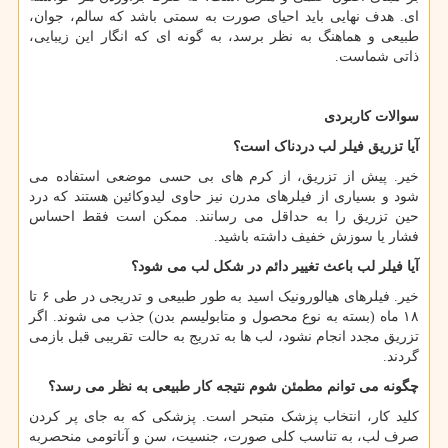
ای. هدف نهایی باید احیای صورت به سمتی باشد که سالم، جوان،
طبیعی و هماهنگ به نظر برسد، به گونه ای که انگار این زیبایی،
ذاتی شماست.
سوالات کاربردی
آیا تزریق فیلر لب دردناک است؟
خیر. پیش از تزریق، از کرم های بی حسی موضعی استفاده می
شود و بسیاری از فیلرهای مدرن نیز حاوی لیدوکائین هستند که درد
حین تزریق را به حداقل می رسانند. ممکن است فقط احساس
فشار یا سوزش خفیف داشته باشید.
آیا فیلر لب باعث تغییر دائم در شکل لب می شود؟
خیر. فیلرهای هیالورونیک اسید به طور طبیعی و تدریجی در طی ۶ تا
۱۸ ماه (بسته به نوع محصول و متابولیسم بدن) جذب می شوند. اگر
تزریق مجدد انجام نشود، لب ها به تدریج به حالت تقریبی قبل بازمی
گردند.
چگونه می توانم مطمئن شوم نتیجه کار طبیعی به نظر می رسد؟
کلید کار، انتخاب پزشک متبحر است. پزشکی که به جای پر کردن
صرف لب، به تناسب کلی صورت، جنسیت، سن و آناتومی منحصربه