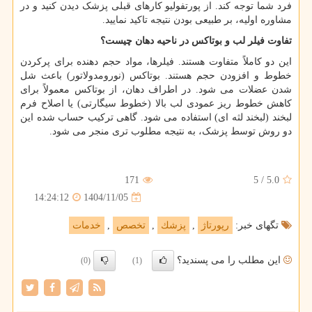
فرد شما توجه کند. از پورتفولیو کارهای قبلی پزشک دیدن کنید و در
مشاوره اولیه، بر طبیعی بودن نتیجه تاکید نمایید.
تفاوت فیلر لب و بوتاکس در ناحیه دهان چیست؟
این دو کاملاً متفاوت هستند. فیلرها، مواد حجم دهنده برای پرکردن
خطوط و افزودن حجم هستند. بوتاکس (نورومدولاتور) باعث شل
شدن عضلات می شود. در اطراف دهان، از بوتاکس معمولاً برای
کاهش خطوط ریز عمودی لب بالا (خطوط سیگارتی) یا اصلاح فرم
لبخند (لبخند لثه ای) استفاده می شود. گاهی ترکیب حساب شده این
دو روش توسط پزشک، به نتیجه مطلوب تری منجر می شود.
171
5
/
5.0
1404/11/05
14:24:12
تگهای خبر:
رپورتاژ
,
پزشك
,
تخصص
,
خدمات
این مطلب را می پسندید؟
(0)
(1)