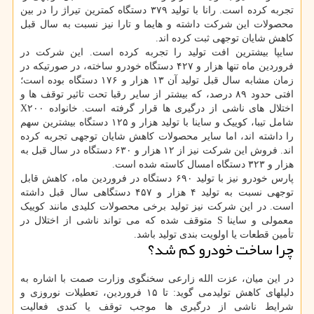
تجربه کرده است. رانا با تولید ۳۷۹ دستگاه کمترین تیراژ را در بین
محصولات این شرکت داشته و هایما و تارا نیز نسبت به سال قبل
کاهش شایان توجهی ثبت کرده اند.
سایپا بیشترین افت تولید را تجربه کرده است. این شرکت در
فروردین ماه تنها هزار و ۴۲۷ دستگاه خودرو ساخته، در صورتیکه در
زمان مشابه سال قبل تولید آن ۱۳ هزار و ۱۷۶ دستگاه بوده است؛
افتی حدود ۸۹ درصد، که بیشتر از سایر رقبا تحت تاثیر توقف ها و
اختلال های ناشی از درگیری ها قرار گرفته است. خانواده X۲۰۰
شامل تیبا، کوییک و ساینا با تولید هزار و ۱۲۵ دستگاه بیشترین سهم
را داشته اند، اما سایر محصولات کاهش شایان توجهی تجربه کرده
اند. فروش این شرکت نیز از ۱۲ هزار و ۶۳۰ دستگاه در سال قبل به
هزار و ۳۲۳ دستگاه امسال کاسته شده است.
پارس خودرو نیز با تولید ۶۹۰ دستگاه در فروردین ماه، کاهش قابل
توجهی نسبت به تولید ۴ هزار و ۴۵۷ دستگاهی سال قبل داشته
است. در این شرکت نیز تولید برخی محصولات کلیدی مانند کوییک
معمولی و ساینا S متوقف شده که می تواند ناشی از اختلال در
تأمین قطعات یا اولویت بندی تولید باشد.
چرا ساخت خودرو کم شد؟
در این میان، عزت الله زارعی سخنگوی وزارت صمت با اشاره به
دلیلهای کاهش تولیدمی گوید: تا ۱۵ فروردین، تعطیلات نوروزی و
شرایط ناشی از درگیری ها موجب توقف یا کندی فعالیت