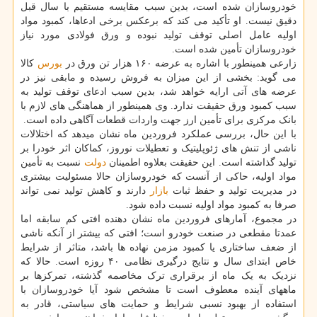
خودروسازان شده است، بدین سبب مقایسه مستقیم با سال قبل
دقیق نیست. او تأکید می کند که برعکس برخی ادعاها، کمبود مواد
اولیه عامل اصلی توقف تولید نبوده و ورق فولادی مورد نیاز
خودروسازان تأمین شده است.
زارعی همینطور با اشاره به عرضه ۱۶۰ هزار تن ورق در
بورس
کالا
می گوید: بخشی از این میزان به فروش رسیده و مابقی نیز در
عرضه های آتی ارایه خواهد شد، بدین سبب ادعای توقف تولید به
سبب کمبود ورق حقیقت ندارد. وی همینطور از هماهنگی های لازم با
بانک مرکزی برای تأمین ارز جهت واردات قطعات آگاهی داده است.
با این حال، بررسی عملکرد فروردین ماه نشان میدهد که اختلالات
ناشی از تنش های ژئوپلیتیک و تعطیلات نوروز، کماکان اثر خودرا بر
تولید گذاشته است. این حقیقت بعلاوه اطمینان
دولت
نسبت به تأمین
مواد اولیه، حاکی از آنست که خودروسازان حالا مسئولیت بیشتری
در مدیریت تولید و حفظ ثبات
بازار
دارند و کاهش تولید نمی تواند
صرفا به کمبود مواد اولیه نسبت داده شود.
در مجموع، آمارهای فروردین ماه نشان دهنده افتی کم سابقه اما
عمدتا مقطعی در صنعت خودرو است؛ افتی که بیشتر از آنکه ناشی
از ضعف ساختاری یا کمبود مزمن نهاده ها باشد، متاثر از شرایط
خاص ابتدای سال و نتایج درگیری نظامی ۴۰ روزه است. حالا که
نزدیک به یک ماه از برقراری ترک مخاصمه گذشته، تمرکزها بر
ماههای آینده معطوف است تا مشخص شود آیا خودروسازان با
استفاده از بهبود نسبی شرایط و حمایت های سیاستی، قادر به