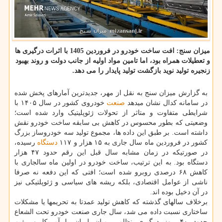
میزان سنج: افت ساخت خودرو در فروردین 1405 با اثرات درگیری ها
و تعطیلات همراه بود، اما تامین مواد اولیه از جانب دولت و روند بهبود
زنجیره تولید نوید بازگشت تولید پایدار را می دهد.
به گزارش میزان سنج به نقل از مهر، جدیدترین آمارهای پخش شده
در سامانه کدال نشان میدهد
صنعت
خودروی کشور در سال ۱۴۰۵ با
شرایطی متفاوت و متاثر از تحولات ژئوپلیتیک وارد شده است؛
وضعیتی که بطور محسوس در کاهش بی سابقه ساخت خودرو نقش
داشته است. بر طبق این داده ها، مجموع تولید سه خودروساز بزرگ
کشور در فروردین ماه سال جاری به ۱۵ هزار و ۱۱۷
دستگاه
رسیده،
در صورتیکه در زمان مشابه سال قبل این رقم حدود ۴۷ هزار
دستگاه بود. به این ترتیب، ساخت خودرو در اولین ماه سالجاری با
کاهش ۶۸ درصدی روبرو شده است؛ افتی که این دفعه نه صرفا
ناشی از عوامل اقتصادی، بلکه ریشه های سیاسی و ژئوپلتیکی نیز
در آن دخیل بوده اند.
برخلاف سالهای گذشته که کاهش تولید عمدتا به تحریمها یا مشکلات
ساختاری نسبت داده می شد، سال جاری صنعت خودرو تحت الشعاع
حدود ۴۰ روز درگیری نظامی میان ایران با آمریکا و رژیم