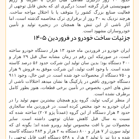
صهیونیستی قرار گرفته است؛ درگیری ای که بخش قابل توجهی از
فعالیت صنایع بزرگ کشور را متوقف یا با اختلال مواجه ساخت.
هرچند نزدیک به ۳۰ روز از برقراری ترک مخاصمه گذشته است، اما
آثار ناشی از این تنش ها همچنان در زنجیره تولید و تأمین
خودروسازان مشهود است.
جزئیات ساخت خودرو در فروردین ۱۴۰۵
ایران خودرو در فروردین ماه حدود ۱۳ هزار دستگاه خودرو ساخته
است، در صورتیکه این رقم در زمان مشابه سال قبل ۲۹ هزار و
۴۰۰ دستگاه بود؛ بدین سان تولید این شرکت حدود ۵۶ درصد کاسته
شده است. با وجود افت تولید، این شرکت موفق به فروش ۹ هزار
و ۷۵۰ دستگاه از محصولات خود شده است. در عین حال، وجود ۹۱۱
دستگاه خودروی ناقص در پارکینگ ها نشان میدهد اختلالات ناشی از
تنش های اخیر، بخصوص در تأمین برخی قطعات، هنوز بطور کامل
برطرف نشده است.
از منظر ترکیب تولید، گروه پژو همچنان بیشترین سهم تولید را در
ایران خودرو به خود مختص کرده است. در فروردین ماه سالجاری
حدود ۴ هزار دستگاه از این گروه (عمدتاً پژو ۲۰۷) ساخته شده که
نسبت به سال قبل کاهش شایان توجهی داشته است. سایر
محصولات نیز با افت محسوس تولید روبرو شده اند؛ بگونه ای که
تولید سورن از ۷ هزار و ۸۰۰ دستگاه به ۲ هزار و ۴۸۴ دستگاه کاسته
شده و دنا نیز با تولید ۲ هزار و ۵۴۸ دستگاه افت قابل توجهی را