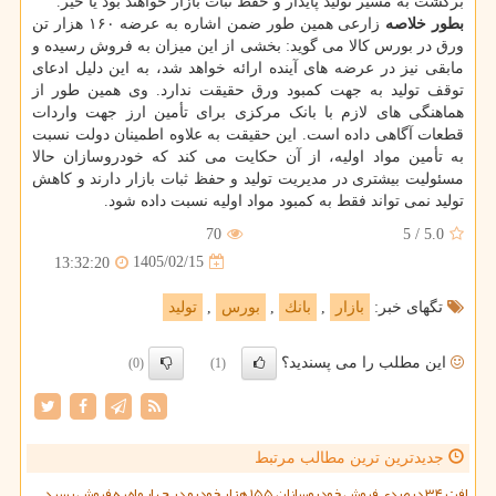
برگشت به مسیر تولید پایدار و حفظ ثبات بازار خواهند بود یا خیر.
بطور خلاصه
زارعی همین طور ضمن اشاره به عرضه ۱۶۰ هزار تن
ورق در بورس کالا می گوید: بخشی از این میزان به فروش رسیده و
مابقی نیز در عرضه های آینده ارائه خواهد شد، به این دلیل ادعای
توقف تولید به جهت کمبود ورق حقیقت ندارد. وی همین طور از
هماهنگی های لازم با بانک مرکزی برای تأمین ارز جهت واردات
قطعات آگاهی داده است. این حقیقت به علاوه اطمینان دولت نسبت
به تأمین مواد اولیه، از آن حکایت می کند که خودروسازان حالا
مسئولیت بیشتری در مدیریت تولید و حفظ ثبات بازار دارند و کاهش
تولید نمی تواند فقط به کمبود مواد اولیه نسبت داده شود.
70
5
/
5.0
1405/02/15
13:32:20
تگهای خبر:
بازار
,
بانك
,
بورس
,
تولید
این مطلب را می پسندید؟
(0)
(1)
جدیدترین ترین مطالب مرتبط
افت ۳۴ درصدی فروش خودروسازان ۱۵۵ هزار خودرو در چهار ماه به فروش رسید