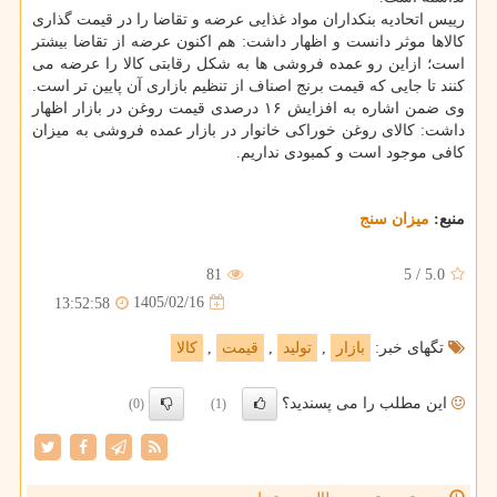
رییس اتحادیه بنکداران مواد غذایی عرضه و تقاضا را در قیمت گذاری
کالاها موثر دانست و اظهار داشت: هم اکنون عرضه از تقاضا بیشتر
است؛ ازاین رو عمده فروشی ها به شکل رقابتی کالا را عرضه می
کنند تا جایی که قیمت برنج اصناف از تنظیم بازاری آن پایین تر است.
وی ضمن اشاره به افزایش ۱۶ درصدی قیمت روغن در بازار اظهار
داشت: کالای روغن خوراکی خانوار در بازار عمده فروشی به میزان
کافی موجود است و کمبودی نداریم.
منبع:
میزان سنج
81
5
/
5.0
1405/02/16
13:52:58
تگهای خبر:
بازار
,
تولید
,
قیمت
,
كالا
این مطلب را می پسندید؟
(0)
(1)