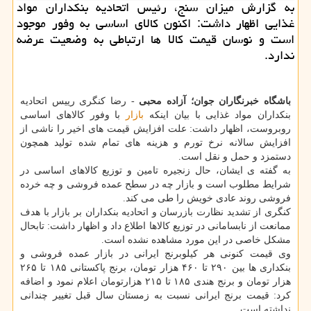
به گزارش میزان سنج، رئیس اتحادیه بنکداران مواد
غذایی اظهار داشت: اکنون کالای اساسی به وفور موجود
است و نوسان قیمت کالا ها ارتباطی به وضعیت عرضه
ندارد.
باشگاه خبرنگاران جوان؛ آزاده محبی
- رضا کنگری رییس اتحادیه
بنکداران مواد غذایی با بیان اینکه
بازار
با وفور کالاهای اساسی
روبروست، اظهار داشت: علت افزایش قیمت های اخیر را ناشی از
افزایش سالانه نرخ تورم و هزینه های تمام شده تولید همچون
دستمزد و حمل و نقل است.
به گفته ی ایشان، حال زنجیره تامین و توزیع کالاهای اساسی در
شرایط مطلوب است و بازار چه در سطح عمده فروشی و چه خرده
فروشی روند عادی خویش را طی می کند.
کنگری از تشدید نظارت بازرسان و اتحادیه بنکداران بر بازار با هدف
ممانعت از نابسامانی در توزیع کالاها اطلاع داد و اظهار داشت: تابحال
مشکل خاصی در این مورد مشاهده نشده است.
وی قیمت کنونی هر کیلوبرنج ایرانی در بازار عمده فروشی و
بنکداری ها بین ۲۹۰ تا ۴۶۰ هزار تومان، برنج پاکستانی ۱۸۵ تا ۲۶۵
هزار تومان و برنج هندی ۱۸۵ تا ۲۱۵ هزارتومان اعلام نمود و اضافه
کرد: قیمت برنج ایرانی نسبت به زمستان سال قبل تغییر چندانی
نداشته است.