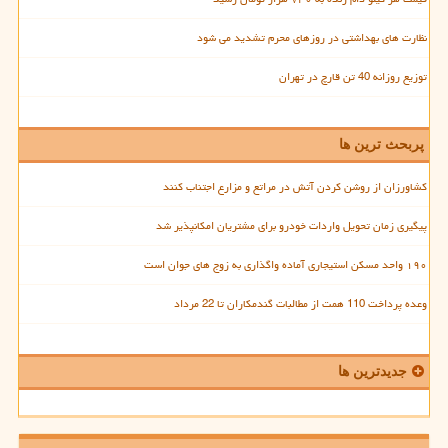
نظارت های بهداشتی در روزهای محرم تشدید می شود
توزیع روزانه 40 تن قارچ در تهران
پربحث ترین ها
کشاورزان از روشن کردن آتش در مراتع و مزارع اجتناب کنند
پیگیری زمان تحویل واردات خودرو برای مشتریان امکانپذیر شد
۱۹۰ واحد مسکن استیجاری آماده واگذاری به زوج های جوان است
وعده پرداخت 110 همت از مطالبات گندمکاران تا 22 مرداد
جدیدترین ها