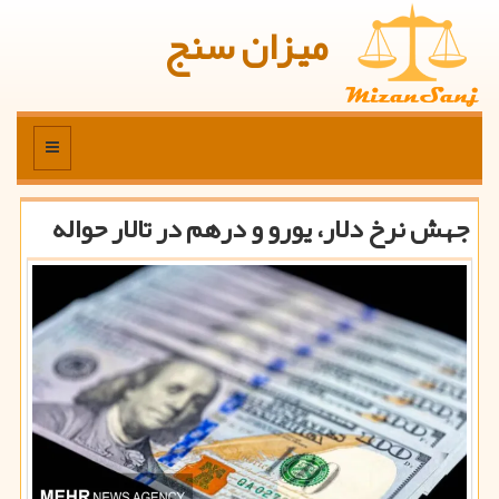
میزان سنج
منو
جهش نرخ دلار، یورو و درهم در تالار حواله