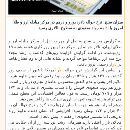
میزان سنج: نرخ حواله دلار، یورو و درهم در مرکز مبادله ارز و طلا
امروز با ادامه روند صعودی به سطوح بالاتری رسید.
به گزارش میزان سنج به نقل از مهر به نقل از مرکز مبادله ارز و
طلای ایران، تالار حواله این مرکز در اولین روز کاری هفته، شنبه ۱۹
اردیبهشت، در ادامه گرایش فزاینده روزهای گذشته با رشد مجدد
نرخ سه ارز پرتقاضا مواجه گردید و نشانه هایی از تداوم فشار تقاضا
در
بازار
رسمی بروز یافت.
بر اساس این گزارش، نرخ حواله
دلار
آمریکا با عبور از سقف روز
گذشته به ۱۴۷ هزار و ۵۳۵ تومان رسید؛ رقمی که مبین تداوم شیب
ملایم افزایشی و عدم کاهش محسوس تقاضای تجاری در بازار است.
یورو هم روند صعودی خویش را با شتاب بیشتری ادامه داد و به ۱۷۳
هزار و ۷۰۹ تومان رسید. به قول فعالین اقتصادی، این سطح قیمتی
می تواند هزینه تسویه تعهدات ارزی شرکت ها را افزایش دهد.
درهم امارات هم هم جهت با سایر ارزها رشد کرد و نرخ حواله آن به
۴۰ هزار و ۱۷۳ تومان رسید؛ افزایشی که نشان دهنده تداوم روند
تدریجی اما مستمر صعودی از هفته ی پیش تابحال است.
فعالان بازار اعتقاد دارند همزمانی رشد این سه ارز از آن حکایت می
کند که جریان تقاضا در تالار حواله همچنان در سطح بالایی قرار دارد.