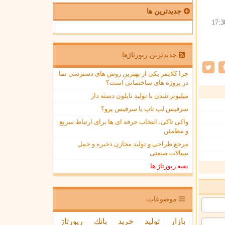
جدیدترین ها
17:3
جدیدترین رپورتاژها
چرا کلایمر یکی از بهترین روش های دسترسی نما
در پروژه های ساختمانی است؟
میلیونر شدن با تولید نایلون دسته دار
سرفیس لپ تاپ یا سرفیس پرو؟
واکی تاکی، انتخاب حرفه ای ها برای ارتباط سریع
و مطمئن
مرجع طراحی و تولید مخازن ذخیره و حمل
سیالات صنعتی
بقیه رپورتاژ ها
موضوعات
بازار
تولید
خرید
بانك
رپورتاژ