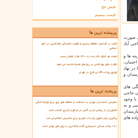
فیش حج
قیمت بیسیم
پربیننده ترین ها
 های صورت
تأکید بر افزایش انعطاف پذیری و تقویت نمایندگی جغرافیایی در اتاق
رستان حاجی آباد
اسلامی
قیمت هر کیلو دام زنده به ۷۴۰ هزار تومان رسید
نه ها و
احسان،
نظارت های بهداشتی در روزهای محرم تشدید می شود
در نهاد
توزیع روزانه 40 تن قارچ در تهران
مندان و
رمبنای هماهنگی های
پربحث ترین ها
 در شهرستان حاجی
با وجود
سفارش استاندارد تهران به استفاده از محافظ های برق برای لوازم خانگی
ی و به
کشاورزان از روشن کردن آتش در مراتع و مزارع اجتناب کنند
ازمندان
اده های
پیگیری زمان تحویل واردات خودرو برای مشتریان امکانپذیر شد
۱۹۰ واحد مسکن استیجاری آماده واگذاری به زوج های جوان است