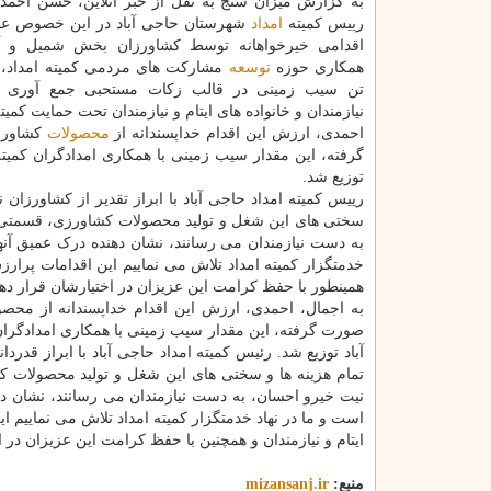
به گزارش میزان سنج به نقل از خبر آنلاین، حسن احمد
رییس کمیته
امداد
شهرستان حاجی آباد در این خصوص عنو
اقدامی خیرخواهانه توسط کشاورزان بخش شمیل و آش
همکاری حوزه
توسعه
تن سیب زمینی در قالب زکات مستحبی جمع آوری و 
نیازمندان و خانواده های ایتام و نیازمندان تحت حمایت کمیت
احمدی، ارزش این اقدام خداپسندانه از
محصولات
توزیع شد.
رییس کمیته امداد حاجی آباد با ابراز تقدیر از کشاورزان
سختی های این شغل و تولید محصولات کشاورزی، قسمتی 
به دست نیازمندان می رسانند، نشان دهنده درک عمیق آنها 
خدمتگزار کمیته امداد تلاش می نماییم این اقدامات پرارزش
همینطور با حفظ کرامت این عزیزان در اختیارشان قرار دهی
آباد توزیع شد. رئیس کمیته امداد حاجی آباد با ابراز قدر
تمام هزینه ها و سختی های این شغل و تولید محصولات 
نیت خیرو احسان، به دست نیازمندان می رسانند، نشان دهن
است و ما در نهاد خدمتگزار کمیته امداد تلاش می نماییم ا
ایتام و نیازمندان و همچنین با حفظ کرامت این عزیزان در ا
منبع:
mizansanj.ir