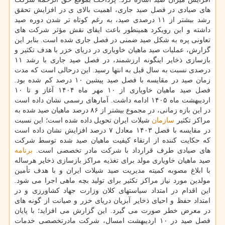
های صیادی در فصل صید جاری، اهمیت بالای ی در افزایش تحقق
رشد بیشتر از ۱۱ درصدی صید، به رغم کوتاه تر شدن دوره صید
داشته و این رویکرد همینطور باعث ایفای نقش مؤثر شرکت های
تعاونی پره به شکل صید ضمنی در فصل جاری شده است. بنابر این
گزارش، عملیات صید ماهیان خاویاری در دریای خزر با هدف تکثیر و
بازسازی ذخایر اینگونه ارزشمند، در فصل صید جاری با رشد ۱۱
درصدی نسبت به سال قبل به انتها رسید. این درحالی است که مدت
زمان صید در مقایسه با فصل صید پیشین ۱۰ درصد کم شده بود.
فصل صید ماهیان خاویاری از ۱۰ مهر ماه ۱۴۰۴ آغاز و تا ۱۰
اردیبهشت ماه ۱۴۰۵ ادامه داشت. آمارهای رسمی نشان داده است
در این بازه زمانی، در مجموع بیشتر از ۸۶ درصد ماهیان صید شده به
مراکز تکثیر
سازمان
شیلات ایران تحویل داده شده است؛ این نسبت
در مقایسه با فصل ۱۴۰۳ معادل ۷ درصد افزایش نشان داده است
که حکایت کننده از ارتقاء کیفیت ماهیان صید شده توسط شرکت
های صیادی طرف قرارداد با شرکت مادر تخصصی است.
برنامه
صید ماهیان خاویاری مولد برای تغذیه مراکز بازسازی ذخایر هرساله
با ابلاغ مصوبه کمیته مدیریت صید شیلات ایران و با هدف تأمین
مولدین مورد نیاز مراکز تکثیر برای تولید بچه ماهی اجرا می شود.
این اقدام در امتداد سیاستهای کلان وزارت جهاد کشاورزی و در
امتداد حفظ و احیای ذخایر آبزیان دریای خزر و صیانت از گونه های
در معرض خطر صورت می گیرد. این گزارش می افزاید؛ با پایان
فصل صید در ۱۰ اردیبهشت امسال، شرکت مادرتخصصی خدمات