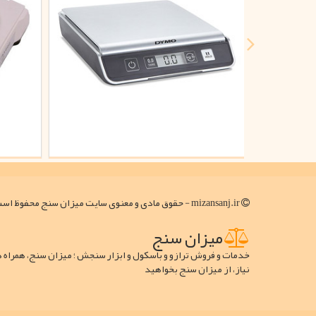
mizansanj.ir - حقوق مادی و معنوی سایت میزان سنج محفوظ است
میزان سنج
خدمات و فروش ترازو و باسکول و ابزار سنجش ؛ میزان سنج، همراه 
نیاز، از میزان سنج بخواهید