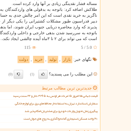
مساله فشار نقدینگی زیادی بر آنها وارد کرده است.
طلاکش اضافه کرد: باتوجه به بدقولی های واردکنندگان به 
ناگریز به خرید نقدی است که این امر چالش جدی به حساب
دبیر فدراسیون طیور مشکلات کشتیرانی را یکی دیگر از
پذیرند که وارد محاصره دریایی جنوب ایران شوند، اما 
باتوجه به سررسید شدن بدهی خارجی و داخلی واردکنندگان
است که می تواند برای ۲ تا ۳ماه آینده چالشی ایجاد نکند، هرچند برای تامین نهاده اردیبهشت و خرداد مشکلی نداریم.
115
5
/
5.0
تگهای خبر:
بازار
,
تولید
,
خرید
,
دولت
این مطلب را می پسندید؟
(0)
(1)
جدیدترین ترین مطالب مرتبط
قیمت جهانی طلا امروز ۱۵ مرداد هر اونس به ۴۲۶۵ دلار و ۲۲ سنت رسید
سفارش استاندارد تهران به استفاده از محافظ های برق برای لوازم خانگی
پیگیری زمان تحویل واردات خودرو برای مشتریان امکانپذیر شد
۱۹۰ واحد مسکن استیجاری آماده واگذاری به زوج های جوان است