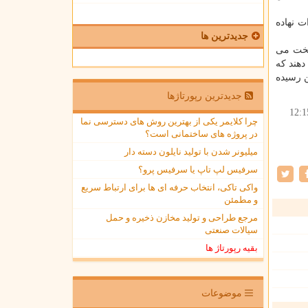
ت نهاده
جدیدترین ها
سخت می
هند که
ن رسیده
جدیدترین رپورتاژها
12:1
چرا کلایمر یکی از بهترین روش های دسترسی نما
در پروژه های ساختمانی است؟
میلیونر شدن با تولید نایلون دسته دار
سرفیس لپ تاپ یا سرفیس پرو؟
واکی تاکی، انتخاب حرفه ای ها برای ارتباط سریع
و مطمئن
مرجع طراحی و تولید مخازن ذخیره و حمل
سیالات صنعتی
بقیه رپورتاژ ها
موضوعات