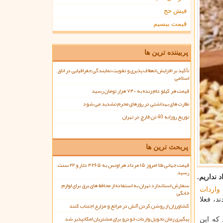
فیش حج
قیمت بیسیم
پربیننده ترین ها
تأکید بر افزایش انعطاف پذیری و تقویت نمایندگی جغرافیایی در اتاق
اسلامی
قیمت هر کیلو دام زنده به ۷۴۰ هزار تومان رسید
نظارت های بهداشتی در روزهای محرم تشدید می شود
توزیع روزانه 40 تن قارچ در تهران
پربحث ترین ها
قیمت جهانی طلا امروز ۱۵ مرداد هر اونس به ۴۲۶۵ دلار و ۲۲ سنت
رسید
 نداریم.
سفارش استاندارد تهران به استفاده از محافظ های برق برای لوازم
واردات
خانگی
د، فعلا
کشاورزان از روشن کردن آتش در مراتع و مزارع اجتناب کنند
پیگیری زمان تحویل واردات خودرو برای مشتریان امکانپذیر شد
لت طلب دارند که این