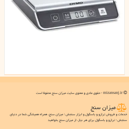
mizansanj.ir - حقوق مادی و معنوی سایت میزان سنج محفوظ است
میزان سنج
خدمات و فروش ترازو و باسکول و ابزار سنجش ؛ میزان سنج، همراه همیشگی شما در دنیای
سنجش ؛ ترازو و باسکول برای هر نیاز، از میزان سنج بخواهید