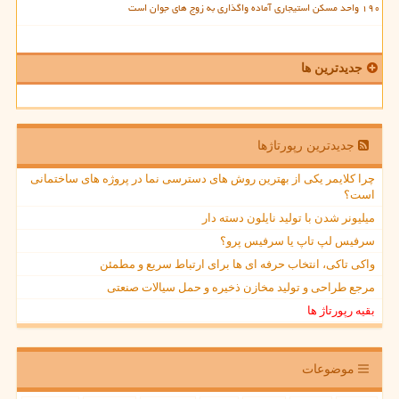
۱۹۰ واحد مسکن استیجاری آماده واگذاری به زوج های جوان است
جدیدترین ها
جدیدترین رپورتاژها
چرا کلایمر یکی از بهترین روش های دسترسی نما در پروژه های ساختمانی
است؟
میلیونر شدن با تولید نایلون دسته دار
سرفیس لپ تاپ یا سرفیس پرو؟
واکی تاکی، انتخاب حرفه ای ها برای ارتباط سریع و مطمئن
مرجع طراحی و تولید مخازن ذخیره و حمل سیالات صنعتی
بقیه رپورتاژ ها
موضوعات