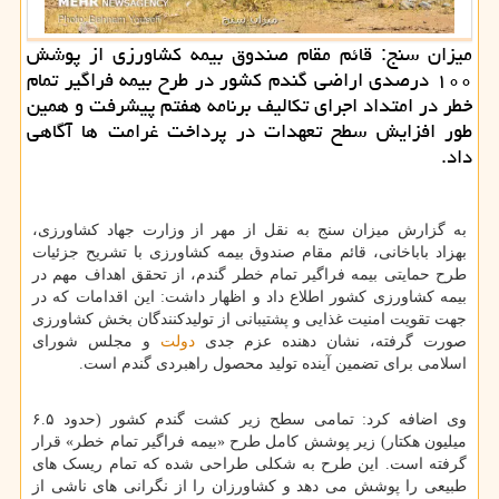
میزان سنج: قائم مقام صندوق بیمه کشاورزی از پوشش
۱۰۰ درصدی اراضی گندم کشور در طرح بیمه فراگیر تمام
خطر در امتداد اجرای تکالیف برنامه هفتم پیشرفت و همین
طور افزایش سطح تعهدات در پرداخت غرامت ها آگاهی
داد.
به گزارش میزان سنج به نقل از مهر از وزارت جهاد کشاورزی،
بهزاد باباخانی، قائم مقام صندوق بیمه کشاورزی با تشریح جزئیات
طرح حمایتی بیمه فراگیر تمام خطر گندم، از تحقق اهداف مهم در
بیمه کشاورزی کشور اطلاع داد و اظهار داشت: این اقدامات که در
جهت تقویت امنیت غذایی و پشتیبانی از تولیدکنندگان بخش کشاورزی
صورت گرفته، نشان دهنده عزم جدی
دولت
و مجلس شورای
اسلامی برای تضمین آینده تولید محصول راهبردی گندم است.
وی اضافه کرد: تمامی سطح زیر کشت گندم کشور (حدود ۶.۵
میلیون هکتار) زیر پوشش کامل طرح «بیمه فراگیر تمام خطر» قرار
گرفته است. این طرح به شکلی طراحی شده که تمام ریسک های
طبیعی را پوشش می دهد و کشاورزان را از نگرانی های ناشی از