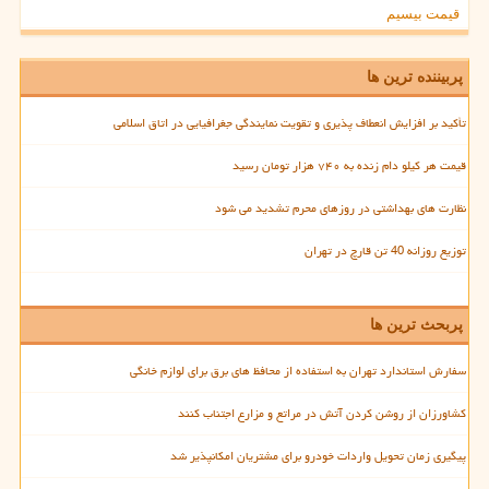
قیمت بیسیم
پربیننده ترین ها
تأکید بر افزایش انعطاف پذیری و تقویت نمایندگی جغرافیایی در اتاق اسلامی
قیمت هر کیلو دام زنده به ۷۴۰ هزار تومان رسید
نظارت های بهداشتی در روزهای محرم تشدید می شود
توزیع روزانه 40 تن قارچ در تهران
پربحث ترین ها
سفارش استاندارد تهران به استفاده از محافظ های برق برای لوازم خانگی
کشاورزان از روشن کردن آتش در مراتع و مزارع اجتناب کنند
پیگیری زمان تحویل واردات خودرو برای مشتریان امکانپذیر شد