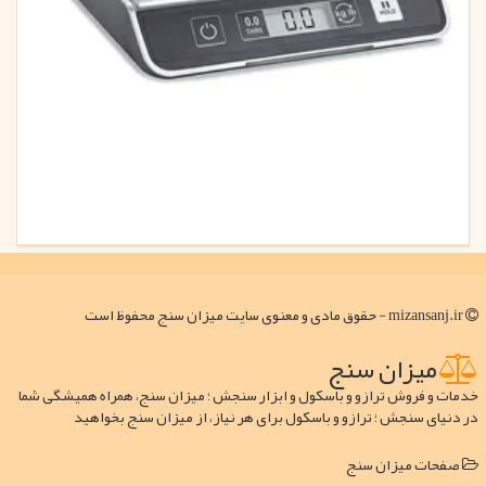
mizansanj.ir - حقوق مادی و معنوی سایت میزان سنج محفوظ است
میزان سنج
خدمات و فروش ترازو و باسکول و ابزار سنجش ؛ میزان سنج، همراه همیشگی شما
در دنیای سنجش ؛ ترازو و باسکول برای هر نیاز، از میزان سنج بخواهید
صفحات میزان سنج