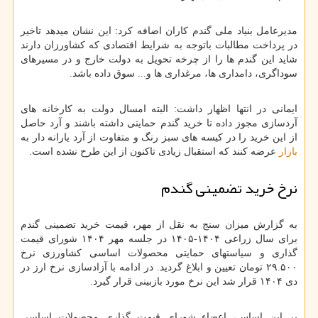
مدیرعامل بنیاد ملی گندم کاران اضافه کرد: این نشان میدهد تاخیر
در پرداخت مطالبات باتوجه به شرایط اقتصادی که کشاورزان دارند
شاید این گندم ها را از چرخه تحویل به دولت خارج و در مسیرهای
سوداگری، دامداری ها، مرغداری ها و... سوق داده باشد.
ایمانی در انتها اظهار داشت: البته امسال دولت به کارخانه های
آردسازی مجوز داده تا خرید گندم حمایتی داشته باشند و آرد حاصل
از این خرید را در کیسه های سبز رنگ و متفاوت از آرد یارانه دار به
بازار
عرضه کنند که استقبال زیادی تاکنون از این طرح نشده است.
نرخ خرید تضمینی گندم
به گزارش میزان سنج به نقل از مهر، قیمت خرید تضمینی گندم
برای سال زراعی ۱۴۰۴-۱۴۰۵ در جلسه مهر ۱۴۰۴ شورای قیمت
گذاری و سیاستهای حمایتی محصولات اساسی کشاورزی نرخ
۲۹.۵۰۰ تومان تعیین و ابلاغ گردید. در ادامه با آزادسازی نرخ ارز در
دی ۱۴۰۴ قرار شد این نرخ مورد بازبینی قرار گیرد.
بر این اساس، اعضاء شورای قیمت گذاری محصولات اساسی