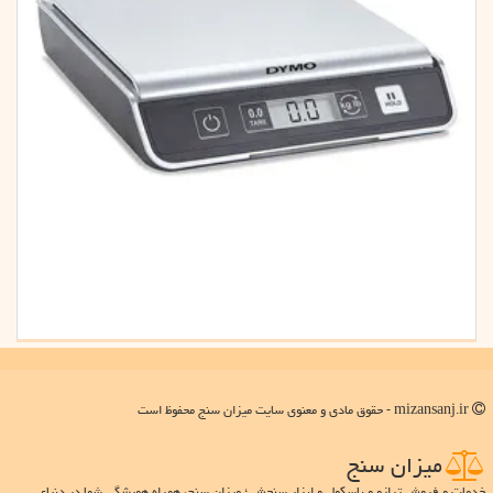
mizansanj.ir - حقوق مادی و معنوی سایت میزان سنج محفوظ است
میزان سنج
خدمات و فروش ترازو و باسکول و ابزار سنجش ؛ میزان سنج، همراه همیشگی شما در دنیای