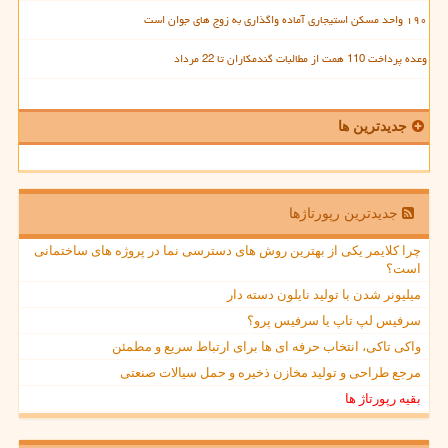
۱۹۰ واحد مسکن استیجاری آماده واگذاری به زوج های جوان است
وعده پرداخت 110 همت از مطالبات گندمکاران تا 22 مرداد
جدیدترین ها
جدیدترین رپورتاژها
چرا کلایمر یکی از بهترین روش های دسترسی نما در پروژه های ساختمانی
است؟
میلیونر شدن با تولید نایلون دسته دار
سرفیس لپ تاپ یا سرفیس پرو؟
واکی تاکی، انتخاب حرفه ای ها برای ارتباط سریع و مطمئن
مرجع طراحی و تولید مخازن ذخیره و حمل سیالات صنعتی
بقیه رپورتاژ ها