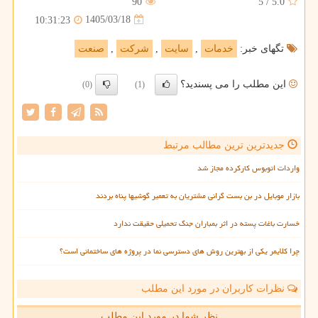
90
5
/
5.0
1405/03/18
10:31:23
تگهای خبر:
خدمات
,
سایت
,
شركت
,
صنعت
این مطلب را می پسندید؟
(0)
(1)
جدیدترین ترین مطالب مرتبط
واردات اتوبوس کارکرده مجاز شد
بازار موبایل در بن بست گرانی مشتریان به تعمیر گوشیها پناه بردند
خسارت باغات پسته در اثر بمباران جنگ تحمیلی حقیقت ندارد
چرا کلایمر یکی از بهترین روش های دسترسی نما در پروژه های ساختمانی است؟
نظرات کاربران در مورد این مطلب
نظر شما در مورد این مطلب