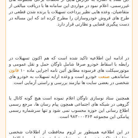
غیررسمی، اعلام نمود در مواردی این سامانه ها با دریافت مبالغی از
متقاضیان، وعده هایی نظیر پرداخت تسهیلات یا برنده شدن قطعی در
طرح های فروش خودروسازان را مطرح کرده اند که این مساله در
دست پیگیری قضایی و نظارتی قرار دارد.
در ادامه این اطلاعیه تاکید شده است که هم اکنون تسهیلات در
رابطه با اسقاط خودرو صرفا شامل ناوگان حمل و نقل عمومی و
موتورسیکلت های فرسوده مطابق آئین نامه اجرایی ماده ۱۰
قانون
ساماندهی
صنعت
خودرو است و وعده ارایه تسهیلات به خودرو های
شخصی در بعضی سایت ها نیازمند بررسی و راستی آزمایی است.
همچنین ستاد نوسازی ناوگان اعلام نموده است هیچ گونه کانال یا
گروهی در شبکه های اجتماعی همچون پیام رسان ها، مرجع رسمی
اطلاع رسانی این حوزه محسوب نمی شود و تنها سرشماره رسمی
پیامکی این مجموعه ۹۸۳۰۰۰۳۶۴ است.
در این اطلاعیه همینطور بر لزوم محافظت از اطلاعات شخصی