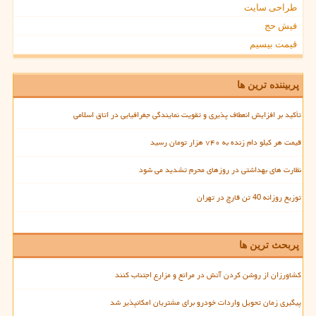
طراحی سایت
فیش حج
قیمت بیسیم
پربیننده ترین ها
تأکید بر افزایش انعطاف پذیری و تقویت نمایندگی جغرافیایی در اتاق اسلامی
قیمت هر کیلو دام زنده به ۷۴۰ هزار تومان رسید
نظارت های بهداشتی در روزهای محرم تشدید می شود
توزیع روزانه 40 تن قارچ در تهران
پربحث ترین ها
کشاورزان از روشن کردن آتش در مراتع و مزارع اجتناب کنند
پیگیری زمان تحویل واردات خودرو برای مشتریان امکانپذیر شد