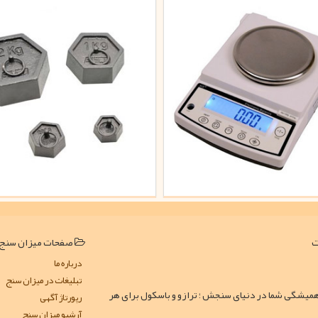
صفحات میزان سنج
درباره ما
تبلیغات در میزان سنج
همیشگی شما در دنیای سنجش ؛ ترازو و باسکول برای هر
رپورتاژ آگهی
آرشیو میزان سنج