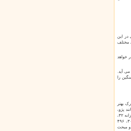
در این
ی مختلف
ر خواهد
ساب می آید.
نگین را
رک بهتر
ورت زیر محاسبه شده اند: سواری های ۴ سیلندر (مانند پژو،
سمند، تارا): روزانه ۲۸، ۸۰۳ تومانسواری های اقتصادی (مانند پراید، پیکان، سپند): روزانه ۲۴، ۵۹۶ تومانسواری های بالاتر از ۴ سیلندر: روزانه ۳۲،
۲۶۱ تومانموتورسیکلت تک سیلندر: روزانه ۶، ۲۸۷ تومانموتورسیکلت دو سیلندر: روزانه ۶، ۸۹۳ تومانبارکش های ۱ تا ۳ تن: روزانه ۳۰، ۴۹۶
دو مبحث