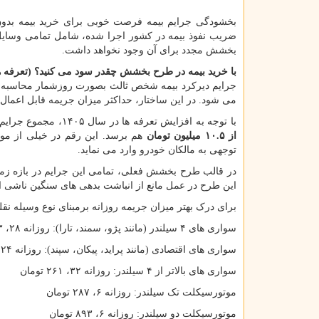
بخشودگی جرایم بیمه فرصت خوبی برای خرید بیمه بدون
ضریب نفوذ بیمه در کشور اجرا شده، شامل تمامی وسایل ن
بخشش مجدد برای آن وجود نخواهد داشت.
با خرید بیمه در طرح بخشش چقدر سود می کنید؟ (تعرفه های س
جرایم دیرکرد بیمه شخص ثالث بصورت روزشمار محاسبه می 
می شود. در این ساختار، حداکثر میزان جریمه قابل اعمال برای هر وسیله نقلیه معادل ۳۶۵ 
با توجه به افزایش تعرفه ها در سال ۱۴۰۵، مجموع جرایم دیرکرد برای برخی خودرو های سواری در صورت عدم تمدید بموقع، می تواند به
از ۱۰.۵ میلیون تومان
هم برسد. این رقم در خیلی از موا
توجهی به مالکان خودرو وارد می نماید.
در قالب طرح بخشش فعلی، تمامی این جرایم در بازه زم
این طرح در عمل مانع از انباشت بدهی های سنگین ناشی از 
برای درک بهتر میزان جریمه روزانه برمبنای نوع وسیله نقلیه، تعرفه های مصوب 
سواری های ۴ سیلندر (مانند پژو، سمند، تارا): روزانه ۲۸، ۸۰۳ تومان
سواری های اقتصادی (مانند پراید، پیکان، سپند): روزانه ۲۴، ۵۹۶ تومان
سواری های بالاتر از ۴ سیلندر: روزانه ۳۲، ۲۶۱ تومان
موتورسیکلت تک سیلندر: روزانه ۶، ۲۸۷ تومان
موتورسیکلت دو سیلندر: روزانه ۶، ۸۹۳ تومان