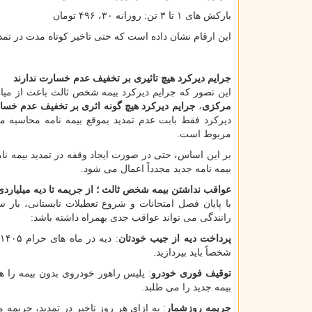
بارکش های ۱ تا ۳ تن: روزانه ۳۰، ۴۹۶ تومان
این ارقام نشان داده است که حتی تاخیر کوتاه مدت در تمدید
جرایم دیرکرد هیچ تاثیری بر تخفیف عدم خسارت ندارند
این تصور که جرایم دیرکرد بیمه شخص ثالث باعث از م
مرکزی
،
جرایم دیرکرد هیچ گونه اثری بر تخفیف عدم خسار
دیرکرد فقط بابت عدم تمدید بموقع بیمه نامه محاسبه 
مربوط است.
بر این اساس، حتی در صورت ایجاد وقفه در تمدید بیمه 
بیمه نامه جدید مجدداً اعمال می شود.
عواقب نداشتن بیمه شخص ثالث ؛ از جریمه تا دیه میلیاردی
با پایان فصل امتحانات و شروع تعطیلات تابستانی، بار
رانندگی می تواند عواقب جدی بهمراه داشته باشد:
پرداخت دیه از جیب خودتان
شخصاً باید بپردازید.
توقیف فوری خودرو
: پلیس راهور خودروی بدون بیمه را 
بیمه جدید را می طلبد.
جریمه روزشمار