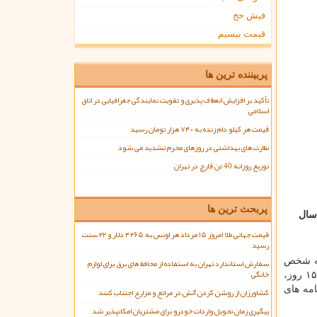
فیش حج
قیمت بیسیم
پربیننده ترین ها
تأکید بر افزایش انعطاف پذیری و تقویت نمایندگی جغرافیایی در اتاق
اسلامی
قیمت هر کیلو دام زنده به ۷۴۰ هزار تومان رسید
نظارت های بهداشتی در روزهای محرم تشدید می شود
توزیع روزانه 40 تن قارچ در تهران
پربحث ترین ها
سال
قیمت جهانی طلا امروز ۱۵ مرداد هر اونس به ۴۲۶۵ دلار و ۲۲ سنت
رسید
مه شخص
سفارش استاندارد تهران به استفاده از محافظ های برق برای لوازم
خانگی
؛ در این ۱۵ روز،
امه های
کشاورزان از روشن کردن آتش در مراتع و مزارع اجتناب کنند
پیگیری زمان تحویل واردات خودرو برای مشتریان امکانپذیر شد