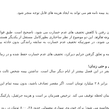
 بیمه نامه هم می تواند به ایجاد هزینه های قابل توجه منجر شود.
یان رفتن یا کاهش تخفیف های عدم خسارت می شود، ناصحیح است. طبق قوا
ت ندارند.
این دو موضوع از نظر ساختاری بطورکامل مستقل از یکدیگر هستند
می شوند، در صورتیکه تخفیف عدم خسارت به سابقه رانندگی بدون حادثه بیم
نامه و تعلق گرفتن جرایم دیرکرد، تخفیف های عدم خسارت حفظ شده و در زم
 و حتی زندان!
 سفر در این فصل بیشتر از ایام دیگر سال است. نداشتن بیمه شخص ثالث در
: دیه در ماه های حرام ۱۴۰۵ برابر ۲.۸ میلیارد تومان است. اگر مقصر تصادف باشید، بدون بیمه تمام 
همان لحظه توقیف می کند. ترخیص همزمان بر است و هزینه جرثقیل، پارکینگ
: به ازای هر روز تاخیر در تمدید، جریمه محاسبه می شود؛ برای خودروی سواری