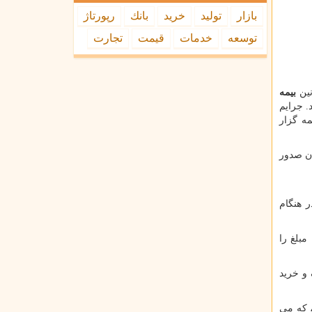
بازار
تولید
خرید
بانك
رپورتاژ
توسعه
خدمات
قیمت
تجارت
نین
بیمه
. جرایم
ه گزار
ان صدور
 هنگام
این مبلغ را
 و خرید
 معمولی حدود ۲۸، ۸۰۰ تومان در روز، که می