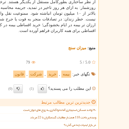
از نظر ساختاری بطورکامل مستقل از یکدیگر هستند. ترخی
بالاتر از ۱۰ میلیون تومان انباشته شود. ممنوعی
نیست. خطر زندان: در تصادفات منجر به فوت یا جرح شدید
ارزان تر بیمه در ایام بخشودگی؛ خرید اقساطی بیمه در کوت
اقساطی برای همه کاربران فراهم آورده است.
منبع:
میزان سنج
79
5
/
5.0
تگهای خبر:
بیمه
,
خرید
,
شركت
,
قانون
این مطلب را می پسندید؟
(0)
(1)
جدیدترین ترین مطالب مرتبط
۱۹۰ واحد مسکن استیجاری آماده واگذاری به زوج های جوان است
وعده پرداخت 110 همت از مطالبات گندمکاران تا 22 مرداد
در بازار لبنیات چه می گذرد؟