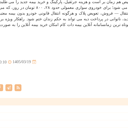
ص هم زمان بر است و هزینه جرثقیل، پارکینگ و خرید بیمه جدید را می طلبد
روزشمار: به ازای هر روز تاخیر در تمدید، جریمه محاسبه می شود؛ برای خودروی سواری معمولی حدود ۲۸
ت نقل وانتقال — فروش، تعویض پلاک و هرگونه انتقال قانونی خودرو بدون بیمه معت
، ناتوانی در پرداخت دیه می تواند به حکم زندان ختم شود. راهکار ویژه بر
اه ترین زمانسامانه آنلاین بیمه دات کام امکان خرید بیمه آنلاین را به صورت
1405/03/19
0:10