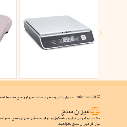
mizansanj.ir - حقوق مادی و معنوی سایت میزان سنج محفوظ است
میزان سنج
خدمات و فروش ترازو و باسکول و ابزار سنجش ؛ میزان سنج، همراه 
نیاز، از میزان سنج بخواهید