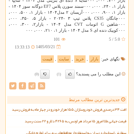
بازار ۷۰۰، ۰۰۰، ۰۰۰ساینا S دنده ای بنزینی مدل ۱۴۰۴ - سایپا -
بازار ۱، ۲۴۰، ۰۰۰، ۰۰۰سمند سورن پلاس EF7 دوگانه سوز ۱۴۰۴ -
بازار ۱، ۹۰۰، ۰۰۰، ۰۰۰آریسان ۲ مدل۱۴۰۴ - بازار ۱، ۵۰۰، ۰۰۰،
۰۰۰چانگان CS35 پلاس تیپ ۳ -۲۰۲۴ - بازار ۵، ۳۵۰، ۰۰۰،
۰۰۰شاهین G اتومات CVT مدل ۱۴۰۴ - بازار۲، ۳۰۰، ۰۰۰،
۰۰۰کوییک دنده ای S مدل ۱۴۰۴ - بازار ۱، ۲۱۰، ۰۰۰، ۰۰۰
101
5
/
5.0
1405/03/21
13:33:13
تگهای خبر:
بازار
,
خرید
,
سایت
,
قیمت
این مطلب را می پسندید؟
(0)
(1)
جدیدترین ترین مطالب مرتبط
افت ۳۴ درصدی فروش خودروسازان ۱۵۵ هزار خودرو در چهار ماه به فروش رسید
قیمت جهانی طلا امروز ۱۵ مرداد هر اونس به ۴۲۶۵ دلار و ۲۲ سنت رسید
سفارش استاندارد تهران به استفاده از محافظ های برق برای لوازم خانگی