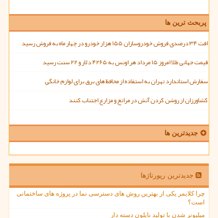
پربحث ترین ها
افت ۳۴ درصدی فروش خودروسازان ۱۵۵ هزار خودرو در چهار ماه به فروش رسید
قیمت جهانی طلا امروز ۱۵ مرداد هر اونس به ۴۲۶۵ دلار و ۲۲ سنت رسید
سفارش استاندارد تهران به استفاده از محافظ های برق برای لوازم خانگی
کشاورزان از روشن کردن آتش در مراتع و مزارع اجتناب کنند
جدیدترین ها
جدیدترین رپورتاژها
چرا کلایمر یکی از بهترین روش های دسترسی نما در پروژه های ساختمانی
است؟
میلیونر شدن با تولید نایلون دسته دار