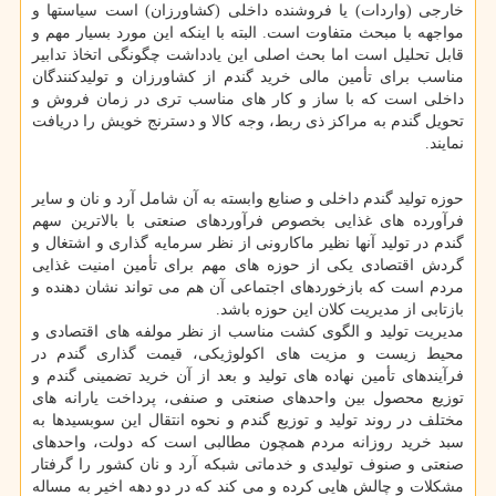
خارجی (واردات) یا فروشنده داخلی (کشاورزان) است سیاستها و
مواجهه با مبحث متفاوت است. البته با اینکه این مورد بسیار مهم و
قابل تحلیل است اما بحث اصلی این یادداشت چگونگی اتخاذ تدابیر
مناسب برای تأمین مالی خرید گندم از کشاورزان و تولیدکنندگان
داخلی است که با ساز و کار های مناسب تری در زمان فروش و
تحویل گندم به مراکز ذی ربط، وجه کالا و دسترنج خویش را دریافت
نمایند.
حوزه تولید گندم داخلی و صنایع وابسته به آن شامل آرد و نان و سایر
فرآورده های غذایی بخصوص فرآوردهای صنعتی با بالاترین سهم
گندم در تولید آنها نظیر ماکارونی از نظر سرمایه گذاری و اشتغال و
گردش اقتصادی یکی از حوزه های مهم برای تأمین امنیت غذایی
مردم است که بازخوردهای اجتماعی آن هم می تواند نشان دهنده و
بازتابی از مدیریت کلان این حوزه باشد.
مدیریت تولید و الگوی کشت مناسب از نظر مولفه های اقتصادی و
محیط زیست و مزیت های اکولوژیکی، قیمت گذاری گندم در
فرآیندهای تأمین نهاده های تولید و بعد از آن خرید تضمینی گندم و
توزیع محصول بین واحدهای صنعتی و صنفی، پرداخت یارانه های
مختلف در روند تولید و توزیع گندم و نحوه انتقال این سوبسیدها به
سبد خرید روزانه مردم همچون مطالبی است که دولت، واحدهای
صنعتی و صنوف تولیدی و خدماتی شبکه آرد و نان کشور را گرفتار
مشکلات و چالش هایی کرده و می کند که در دو دهه اخیر به مساله