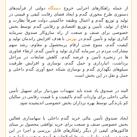
از جمله راهکارهای اجرایی خروج
دستگاه
دولتی از فرآیندهای
دستوری طرح محوری گندم و ایجاد فضای رقابت کیفی و قیمتی در
تولید و توزیع گندم و اعمال وظیفه حاکمیتی دولت صرفاً نظارت و
دفاع از تولید، تأمین و توزیع اقتصادی و رقابتی گندم توسط بخش
خصوصی برای صنف و صنعت از راه سازوکار صندوق سرمایه
گذاری تولید و تأمین گندم در
بورس
با هدف افزایش راندمان تولید و
کیفیت گندم، متنوع شدن ارقام پرمحصول و مقاوم، رشد سهم
مشارکت مردم در سرمایه گذاری تولید و تأمین گندم، ارتقاء فناوری
ها در زنجیره تأمین و عرضه گندم، کاهش ضایعات در مراحل
برداشت، انبارداری و حمل گندم، نوسازی و افزایش ظرفیت
سیلوهای نگهداری گندم و نوسازی شبکه جمع آوری گندم داخلی و
حمل و نقل در این بخش است.
البته در صندوق یاد شده باید تمهیدات موردنیاز برای تسهیل تأمین
مالی داخلی برای واردات گندم باکیفیت و با قیمت رقابتی در سالیان
کم بارندگی توسط بهره برداران بخش خصوصی اندیشیده شود.
ایجاد صندوق تأمین مالی خرید گندم داخلی با سهامداری فعالین
بخش خصوصی صنف و صنعت برای خرید توافقی محصول بر مبنای
فاکتورهای کیفی از دیگر راهکارهای قابل بررسی و اجرا در این
حوزه می باشد. بنابراین، شرط اصلاحات فرآیندی صنعت و پایداری و