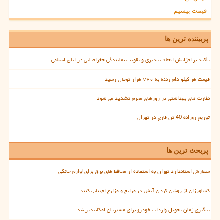
قیمت بیسیم
پربیننده ترین ها
تأکید بر افزایش انعطاف پذیری و تقویت نمایندگی جغرافیایی در اتاق اسلامی
قیمت هر کیلو دام زنده به ۷۴۰ هزار تومان رسید
نظارت های بهداشتی در روزهای محرم تشدید می شود
توزیع روزانه 40 تن قارچ در تهران
پربحث ترین ها
سفارش استاندارد تهران به استفاده از محافظ های برق برای لوازم خانگی
کشاورزان از روشن کردن آتش در مراتع و مزارع اجتناب کنند
پیگیری زمان تحویل واردات خودرو برای مشتریان امکانپذیر شد