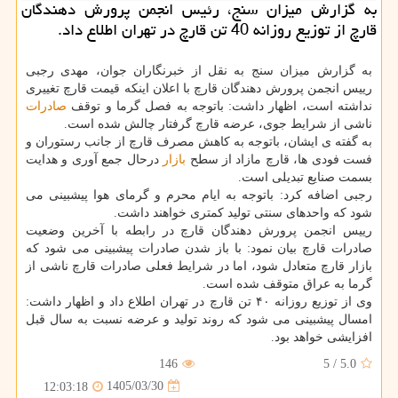
به گزارش میزان سنج، رئیس انجمن پرورش دهندگان
قارچ از توزیع روزانه 40 تن قارچ در تهران اطلاع داد.
به گزارش میزان سنج به نقل از خبرنگاران جوان، مهدی رجبی
رییس انجمن پرورش دهندگان قارچ با اعلان اینکه قیمت قارچ تغییری
نداشته است، اظهار داشت: باتوجه به فصل گرما و توقف
صادرات
ناشی از شرایط جوی، عرضه قارچ گرفتار چالش شده است.
به گفته ی ایشان، باتوجه به کاهش مصرف قارچ از جانب رستوران و
فست فودی ها، قارچ مازاد از سطح
بازار
درحال جمع آوری و هدایت
بسمت صنایع تبدیلی است.
رجبی اضافه کرد: باتوجه به ایام محرم و گرمای هوا پیشبینی می
شود که واحدهای سنتی تولید کمتری خواهند داشت.
رییس انجمن پرورش دهندگان قارچ در رابطه با آخرین وضعیت
صادرات قارچ بیان نمود: با باز شدن صادرات پیشبینی می شود که
بازار قارچ متعادل شود، اما در شرایط فعلی صادرات قارچ ناشی از
گرما به عراق متوقف شده است.
وی از توزیع روزانه ۴۰ تن قارچ در تهران اطلاع داد و اظهار داشت:
امسال پیشبینی می شود که روند تولید و عرضه نسبت به سال قبل
افزایشی خواهد بود.
146
5
/
5.0
1405/03/30
12:03:18