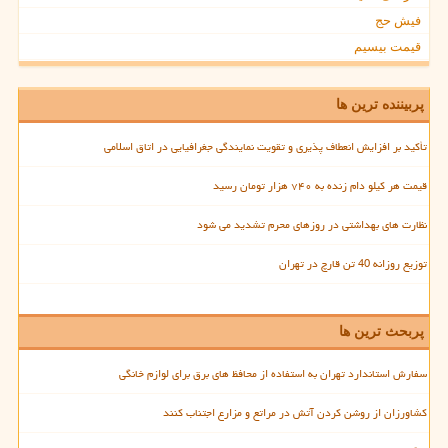
فیش حج
قیمت بیسیم
پربیننده ترین ها
تأکید بر افزایش انعطاف پذیری و تقویت نمایندگی جغرافیایی در اتاق اسلامی
قیمت هر کیلو دام زنده به ۷۴۰ هزار تومان رسید
نظارت های بهداشتی در روزهای محرم تشدید می شود
توزیع روزانه 40 تن قارچ در تهران
پربحث ترین ها
سفارش استاندارد تهران به استفاده از محافظ های برق برای لوازم خانگی
کشاورزان از روشن کردن آتش در مراتع و مزارع اجتناب کنند