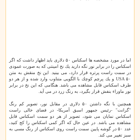
اما در مورد مشخصه ها اسكناس ۵۰ دلاری باید اظهار داشت كه اگر
اسكناس را در برابر نور نگه دارید یك نخ امینتی كه به صورت عمودی
در سمت راست پرتره قرار دارد، می بینید. این نخ منقش به متن
USA ۵۰ و یك پرچم كوچك با الگویی متناوب وارد شده و از هر دو
طرف اسكناس قابل مشاهده می باشد. هنگامی كه این نخ در برابر
نور ماوراء بنفش قرار بگیرد، به رنگ زرد در می آید.
همچنین با نگه داشتن ۵۰ دلاری در مقابل نور، تصویر كم رنگ
"گرانت" -رئیس جمهور اسبق آمریكا- در فضای خالی راست
اسكناس نمایان می شود، تصویر از هر دو سمت اسكناس قابل
مشاهده می باشد. در عین حال كه اگر كمی اسكناس را كج كنید،
عدد ۵۰ در گوشه پایین سمت راست روی اسكناس از رنگ مسی به
سبز تغییر می كند.