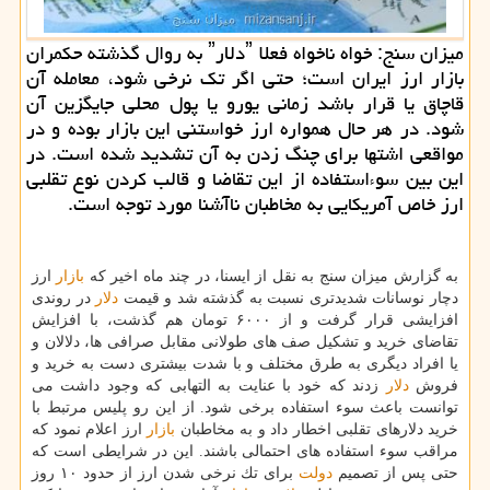
میزان سنج: خواه ناخواه فعلا ˮدلارˮ به روال گذشته حكمران
بازار ارز ایران است؛ حتی اگر تك نرخی شود، معامله آن
قاچاق یا قرار باشد زمانی یورو یا پول محلی جایگزین آن
شود. در هر حال همواره ارز خواستنی این بازار بوده و در
مواقعی اشتها برای چنگ زدن به آن تشدید شده است. در
این بین سوءاستفاده از این تقاضا و قالب كردن نوع تقلبی
ارز خاص آمریكایی به مخاطبان ناآشنا مورد توجه است.
به گزارش میزان سنج به نقل از ایسنا، در چند ماه اخیر كه
بازار
ارز
دچار نوسانات شدیدتری نسبت به گذشته شد و قیمت
دلار
در روندی
افزایشی قرار گرفت و از ۶۰۰۰ تومان هم گذشت، با افزایش
تقاضای خرید و تشكیل صف های طولانی مقابل صرافی ها، دلالان و
یا افراد دیگری به طرق مختلف و با شدت بیشتری دست به خرید و
فروش
دلار
زدند كه خود با عنایت به التهابی كه وجود داشت می
توانست باعث سوء استفاده برخی شود. از این رو پلیس مرتبط با
خرید دلارهای تقلبی اخطار داد و به مخاطبان
بازار
ارز اعلام نمود كه
مراقب سوء استفاده های احتمالی باشند. این در شرایطی است كه
حتی پس از تصمیم
دولت
برای تك نرخی شدن ارز از حدود ۱۰ روز