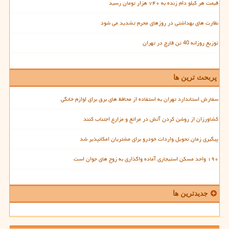
قیمت هر کیلو دام زنده به ۷۴۰ هزار تومان رسید
نظارت های بهداشتی در روزهای محرم تشدید می شود
توزیع روزانه 40 تن قارچ در تهران
پربحث ترین ها
سفارش استاندارد تهران به استفاده از محافظ های برق برای لوازم خانگی
کشاورزان از روشن کردن آتش در مراتع و مزارع اجتناب کنند
پیگیری زمان تحویل واردات خودرو برای مشتریان امکانپذیر شد
۱۹۰ واحد مسکن استیجاری آماده واگذاری به زوج های جوان است
جدیدترین ها