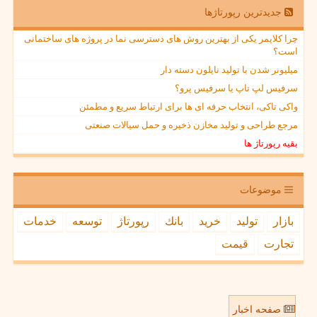
جدیدترین رپورتاژها
چرا کلایمر یکی از بهترین روش های دسترسی نما در پروژه های ساختمانی
است؟
میلیونر شدن با تولید نایلون دسته دار
سرفیس لپ تاپ یا سرفیس پرو؟
واکی تاکی، انتخاب حرفه ای ها برای ارتباط سریع و مطمئن
مرجع طراحی و تولید مخازن ذخیره و حمل سیالات صنعتی
بقیه رپورتاژ ها
موضوعات
بازار
تولید
خرید
بانك
رپورتاژ
توسعه
خدمات
تجارت
قیمت
صفحه اخبار