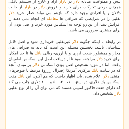
پیش و ممنوعیت مبادله
دلار
در
بازار
آزاد و خارج از سیستم بانكی
همچنان برخی تحركات برای خرید و فروش
دلار
در
بازار
از جانب
دلالان و یا افرادی وجود دارد كه بازهم می تواند خطر خرید
دلار
تقلبی را در شرایطی كه صرافی ها
معامله
ای انجام نمی دهند را
افزایش دهد، از این رو توجه به اسكناس مورد خرید و اصل بودن آن
برای مشتری ضروری می باشد.
در رابطه با اینكه چگونه
دلار
غیرتقلبی خریداری شود و اصل قابل
شناسایی باشد، نخستین مسئله این است كه باید به صرافی های
مجاز و همینطور شعب ارزی و یا ارزی- ریالی
بانك
ها تا حد امكان
برای خرید
دلار
مراجعه نمود تا از دریافت اصل این اسكناس اطمینان
یافت. اما در مورد تشخیص اصل بودن اسكناس
دلار
بر مبنای آنچه
كه در سایت
بانك
مركزی آمریكا (فدرال رزرو) مرتبط با فیوچرهای
امنیتی
دلار
اعلام شده، باید اظهار داشت كه هم اكنون این
بانك
هفت
اسكناس یك دلاری، دو، پنج، ۱۰، ۲۰، ۵۰ و ۱۰۰ دلاری چاپ می كند
كه دارای هفت فاكتور امنیتی هستند كه می توان آن را از نوع تقلبی
دلار
تشخیص داد.