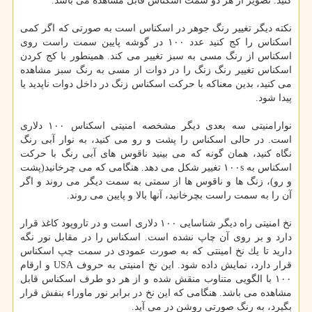
كنید. تصویر از هر دو سمت اسكناس قابل مشاهده می باشد.
نكته دیگر تغییر رنگ جوهر در اسكناس است به صورتی كه اگر كمی
اسكناس را كج كنید عدد ۱۰۰ در گوشه پایین سمت راست روی
اسكناس از رنگ مسی به سبز تغییر می كند. همینطور با كج كردن
اسكناس تغییر رنگ زنگ را در دوات از مسی به رنگ سبز مشاهده
می كنید، بدین معناكه با حركت اسكناس زنگ در داخل دوات ناپدید یا
پیدا شود.
نوارامنیتی سه بعدی دیگر مشخصه امنیتی اسكناس ۱۰۰ دلاری
است. در حالی اسكناس را پشت و رو می كنید، به نوار آبی رنگ
نگاه كنید، همان گونه كه می بینید ناقوس های آبی رنگ با حركت
اسكناس به ۱۰۰s تغییر شكل می دهد. هنگامی كه می چرخانید(پشت
و رو)، زنگ ها و ناقوس ها از سمتی به سمت دیگر می روند و اگر
آن را به سمت راست بچرخانید، آنها بالا و پایین می روند.
نخ امنیتی راه دیگر شناسایی ۱۰۰ دلاری است و در تاروپود كاغذ قرار
دارد و بر روی آن چاپ نشده است. اسكناس را در مقابل نور نگه
دارید تا یك نخ امینتی كه به صورت عمودی در سمت چپ اسكناس
قرار دارد، نمایش داده شود. این نخ امنیتی به حروف USA و ارقام
۱۰۰ با الگویی متناوب منقش شده و از هر دو طرف اسكناس قابل
مشاهده می باشد. هنگامی كه این نخ در برابر نور ماوراء بنفش قرار
بگیرد، به رنگ صورتی روشن در می آید.