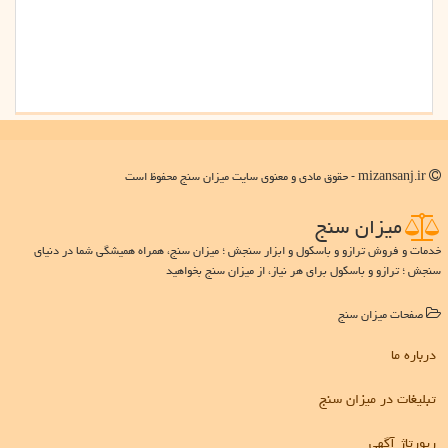
mizansanj.ir - حقوق مادی و معنوی سایت میزان سنج محفوظ است
میزان سنج
خدمات و فروش ترازو و باسکول و ابزار سنجش ؛ میزان سنج، همراه همیشگی شما در دنیای
سنجش ؛ ترازو و باسکول برای هر نیاز، از میزان سنج بخواهید
صفحات میزان سنج
درباره ما
تبلیغات در میزان سنج
رپورتاژ آگهی