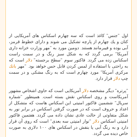
اول "جنس" كاغذ است كه سه چهارم اسكناس های آمریكایی از
كتان و یك چهارم از پارچه تشكیل می شوند و دارای خطوط قرمز،
آبی بوده و فیبرمانند هستند. دومین مورد به "مهر وزارت خزانه داری
آمریكا" برمی گردد كه به شكل سبز رنگ و در سمت راست
اسكناس زده می گردد. فاكتور سوم "سطح برجسته"
دلار
است كه
به راحتی با استفاده از لمس كردن قابل حس خواهد بود. "مهر
بانك
مركزی آمریكا" مورد چهارم است كه به رنگ مشكی و در سمت
چپ
دلار
قرار دارد.
"پرتره" دیگر مشخصه
دلار
آمریكایی است كه حاوی اشخاص مشهور
آمریكاست و روی اسكناس نقش بسته است. همینطور "شماره
سریال" ششمین فاكتور امنیتی این اسكناس هاست كه متشكل از
اعداد و حروف است كه در صورت گرفتن اسكناس در برابر نور به
شكل متفاوتی از حالت عادی نشان داده می گردد. هفتمین فاكتور
امنیتی اسكناس
دلار
"نوار امنیتی سه بعدی" است كه روی آن قرار
دارد و به رنگ آبی یا بنفش در اسكناس های ۱۰۰ دلاری به صورت
خاص دیده می گردد.